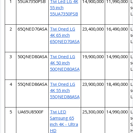
1
55UA7350PSB
Tivi Led LG 4K
14,900,000
11,990,000
L
55 inch
s
55UA7350PSB
L
2
65QNED70ASA
Tivi Qned LG
23,400,000
16,490,000
L
4K 65 inch
s
65QNED70ASA
L
3
50QNED80ASA
Tivi Qned LG
19,900,000
14,990,000
L
4K 50 inch
s
50QNED80ASA
L
4
55QNED86ASA
Tivi Qned LG
23,900,000
18,490,000
L
4K 55 inch
s
55QNED86ASA
L
5
UA65U8500F
Tivi LED
25,300,000
14,990,000
L
Samsung 65
s
inch 4K - Ultra
HD