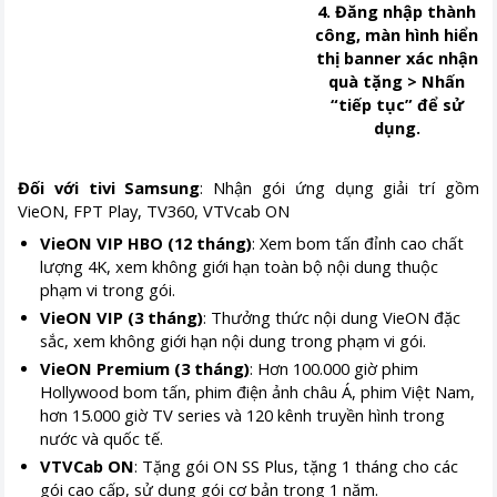
4. Đăng nhập thành
công, màn hình hiển
thị banner xác nhận
quà tặng > Nhấn
“tiếp tục” để sử
dụng.
Đối với tivi Samsung
: Nhận gói ứng dụng giải trí gồm
VieON, FPT Play, TV360, VTVcab ON
VieON VIP HBO (12 tháng)
: Xem bom tấn đỉnh cao chất
lượng 4K, xem không giới hạn toàn bộ nội dung thuộc
phạm vi trong gói.
VieON VIP (3 tháng)
: Thưởng thức nội dung VieON đặc
sắc, xem không giới hạn nội dung trong phạm vi gói.
VieON Premium (3 tháng)
: Hơn 100.000 giờ phim
Hollywood bom tấn, phim điện ảnh châu Á, phim Việt Nam,
hơn 15.000 giờ TV series và 120 kênh truyền hình trong
nước và quốc tế.
VTVCab ON
: Tặng gói ON SS Plus, tặng 1 tháng cho các
gói cao cấp, sử dụng gói cơ bản trong 1 năm.