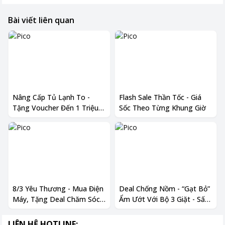
Bài viết liên quan
Nâng Cấp Tủ Lạnh To -
Flash Sale Thần Tốc - Giá
Tặng Voucher Đến 1 Triệu
Sốc Theo Từng Khung Giờ
Kèm Quà Hấp Dẫn
8/3 Yêu Thương - Mua Điện
Deal Chống Nồm - “Gạt Bỏ”
Máy, Tặng Deal Chăm Sóc
Ẩm Ướt Với Bộ 3 Giặt - Sấy
Gia Đình
- Hút Ẩm Giảm Đến 50%
LIÊN HỆ HOTLINE: