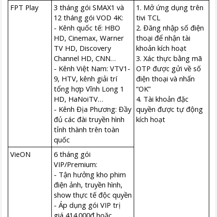
FPT Play
3 tháng gói SMAX1 và
1. Mở ứng dụng trên
12 tháng gói VOD 4K:
tivi TCL
- Kênh quốc tế: HBO
2. Đăng nhập số điện
HD, Cinemax, Warner
thoại để nhận tài
TV HD, Discovery
khoản kích hoạt
Channel HD, CNN…
3. Xác thực bằng mã
- Kênh Việt Nam: VTV1-
OTP được gửi về số
9, HTV, kênh giải trí
điện thoại và nhấn
tổng hợp Vĩnh Long 1
“OK”
HD, HaNoiTV…
4. Tài khoản đặc
- Kênh Địa Phương: Đầy
quyền được tự động
đủ các đài truyền hình
kích hoạt
tỉnh thành trên toàn
quốc
VieON
6 tháng gói
VIP/Premium:
- Tận hưởng kho phim
điện ảnh, truyền hình,
show thực tế độc quyền
- Áp dụng gói VIP trị
giá 414.000đ hoặc