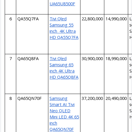
UA65U8500F
6
QA55Q7FA
Tivi Qled
22,800,000
14,990,000
L
Samsung 55
s
inch 4K Ultra
HD QA55Q7FA
7
QA65Q8FA
Tivi Qled
30,900,000
18,990,000
L
Samsung 65
s
inch 4K Ultra
HD QA65Q8FA
8
QA65QN70F
Samsung
37,200,000
20,490,000
L
Smart AI Tivi
s
Neo QLED
Mini LED 4K 65
inch
QA65QN70F