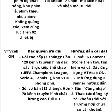
phim bộ phát
“tài khoản” > Chọn “mã kích hoạt”
sóng, kho phim
và nhập mã ưu đãi
lẻ, phim thiếu
nhi, anime
- Không quảng
cáo, xem cùng
lúc trên 02
thiết bị
VTVcab
Đặc quyền ưu đãi
Hướng dẫn cài đặt
ON
- Gói cao cấp (1 tháng): Gần
1. Mở LG Content
120 kênh truyền hình đặc
Store trên tivi, tìm
sắc, trực tiếp thể thao
kiếm và cài đặt ứng
(UEFA Champions League,
dụng VTVcab ON.
Serie A, Tennis…), kho VOD
2. Mở ứng dụng >
phong phú.
Banner hướng dẫn
- Gói cơ bản (12 tháng): Hơn
> Bấm “đăng nhập”.
70 kênh truyền hình chất
3. Thao tác đăng ký
lượng cao full HD.
tài khoản (đối với
trường hợp chưa
có tài khoản).