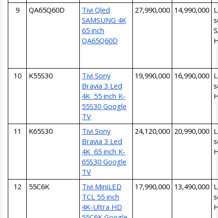
9
QA65Q60D
Tivi Qled
27,990,000
14,990,000
L
SAMSUNG 4K
s
65 inch
QA65Q60D
10
K55S30
Tivi Sony
19,990,000
16,990,000
L
Bravia 3 Led
s
4K 55 inch K-
55S30 Google
TV
11
K65S30
Tivi Sony
24,120,000
20,990,000
L
Bravia 3 Led
s
4K 65 inch K-
65S30 Google
TV
12
55C6K
Tivi MiniLED
17,990,000
13,490,000
L
TCL 55 inch
s
4K-Ultra HD
55C6K Google