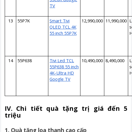
TV
13
55P7K
Smart Tivi
12,990,000
11,990,000
L
QLED TCL 4K
s
55 inch 55P7K
14
55P638
Tivi Led TCL
10,490,000
8,490,000
L
55P638 55 inch
s
4K-Ultra HD
Google TV
IV. Chi tiết quà tặng trị giá đến 5
triệu
1. Quà tặng loa thanh cao cấp