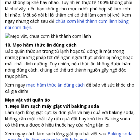
mà không bị khê hay nhão. Tuy nhiên thực tế 100% không phải
là như vậy, nếu bạn không cho mực nước phù hợp sẽ làm cơm
bị nhão. Một số nồi bị lỗi thậm chí có thể làm cơm bị khê. Xem
ngay những cách sau để
chữa cơm khê thành cơm lành bằng
nồi cơm điện
.
10. Mẹo hâm thức ăn đúng cách
Bảo quản thức ăn trong tủ lạnh hoặc tủ đông là một trong
những phương pháp tốt để ngăn ngừa thực phẩm bị hỏng hoặc
mất chất dinh dưỡng. Tuy nhiên, nếu thức ăn không được hâm
nóng đúng cách, chúng có thể trở thành nguồn gây ngộ độc
thực phẩm.
Xem ngay
mẹo hâm thức ăn đúng cách
để bảo vệ sức khỏe cho
cả gia đình!
Mẹo vặt với quần áo
1. Mẹo làm sạch máy giặt với baking soda
Làm sạch lồng giặt cực kỳ đơn giản và hiệu quả với baking soda,
không cần một chất tẩy rửa quá đắt hay khó tìm. Baking soda
có thể mua được ở hiệu thuốc hay cửa hàng tiện lợi,
Xem ngay cách làm sạch lồng giặt qua bài viết sau
Baking soda
- nguyên liệu làm sạch máy giặt hiệu quả