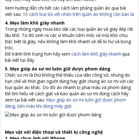
Xem hướng dẫn chi tiết các cách làm phẳng quần áo qua bài
viết sau:
10 cách loại bỏ vết nhăn trên quần áo không cần bàn là
4. Mẹo làm khô giày nhanh
Trong những ngày mưa kéo dài các loại quần áo và giày dép rất
lâu khô. Từ đó sinh ra các vi khuẩn nấm mốc và mùi khó chịu.
Đặc biệt là giày, nếu không làm khô nhanh sẽ dễ bị hư và bong
tróc.
Để tránh tình trạng hơn hãy xem
cách làm khô giày nhanh
qua
bài viết tại đây.
5. Mẹo giúp áo sơ mi luôn giữ được phom dáng
Chiếc sơ mi là thứ không thể thiếu của dân công sở, nhưng do
hạn chế về thời gian người dùng hay giặt chung áo sơ mi với các
loại quần áo khác. Do đó áo nhanh bị phai màu và phom dáng.
Để tìm hiểu về cách giặt và bảo quản áo sơ mi đúng cách hãy
xem tại bài viết sau:
Mẹo giúp áo sơ mi luôn giữ được phom
dáng, bền màu khi dùng máy giặt
Mẹo vặt với điện thoại và thiết bị công nghệ
1. Mẹo chụp ảnh với iPhone