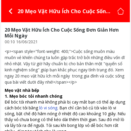
20 Mẹo Vặt Hữu Ích Cho Cuộc Sống
Đơn Giản Hơn Mỗi Ngày
20 Mẹo Vặt Hữu Ích Cho Cuộc Sống Đơn Giản Hơn
Mỗi Ngày
00:10 16/06/2021
<p><span style="font-weight: 400;">Cuộc sống muôn màu
muôn vẻ khiến chúng ta luôn gặp trắc trở bởi những điều vốn dĩ
nhỏ nhặt. Vậy từ giờ hãy chuẩn bị cho bản thân một "quyển sổ
kinh nghiệm sống" giúp bạn khắc phục ngay tình trạng đó. Xem
ngay 20 mẹo vặt hữu ích mỗi ngày trong gia đình và cuộc sống
qua bài viết dưới đây nhé!</span></p>
Mẹo vặt nhà bếp
1. Mẹo bóc tỏi nhanh chóng
Để bóc tỏi nhanh mà không phải bị cay mắt bạn có thể áp dụng
cách bóc tỏi bằng
lò vi sóng
. Bạn chỉ cần bỏ củ tỏi vào lò vi
sóng, bật chế độ hâm nóng ở nhiệt độ cao khoảng 10 giây. Nếu
thấy vỏ chưa bong có thể kéo dài thêm thời gian. Sau đó mở lò
và lấy tỏi ra để nguội. Tỏi sau khi bong lớp vỏ dễ bóc hơn rất