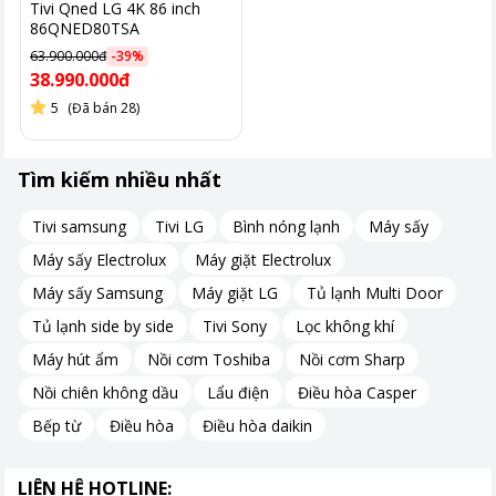
Tivi Qned LG 4K 86 inch
86QNED80TSA
63.900.000đ
-
39
%
38.990.000đ
5
(Đã bán 28)
Tìm kiếm nhiều nhất
Tivi samsung
Tivi LG
Bình nóng lạnh
Máy sấy
Máy sấy Electrolux
Máy giặt Electrolux
Máy sấy Samsung
Máy giặt LG
Tủ lạnh Multi Door
Tủ lạnh side by side
Tivi Sony
Lọc không khí
Máy hút ẩm
Nồi cơm Toshiba
Nồi cơm Sharp
Nồi chiên không dầu
Lẩu điện
Điều hòa Casper
Bếp từ
Điều hòa
Điều hòa daikin
LIÊN HỆ HOTLINE: