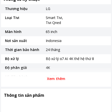
Thương hiệu
LG
Loại Tivi
Smart Tivi
Tivi Qned
Màn hình
65 inch
Nơi sản xuất
Indonesia
Thời gian bảo hành
24 tháng
Bộ xử lý
Bộ xử lý α7 AI 4K thế hệ thứ 8
Độ phân giải
4K
Hệ điều hành
webOS
Xem thêm
Năm ra mắt
2025
Tiện ích
Tìm kiếm bằng giọng nói tiếng Việt
Thông tin sản phẩm
Cổng giao tiếp và kết
HDMI, Bluetooth 5.0, Wi-Fi 5 Optical
nối
Digital Audio Out ,