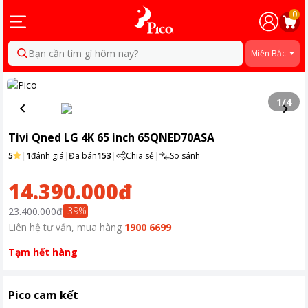
0
Bạn cần tìm gì hôm nay?
Miền Bắc
1
/
4
Tivi Qned LG 4K 65 inch 65QNED70ASA
5
|
1
đánh giá
|
Đã bán
153
|
Chia sẻ
|
So sánh
14.390.000đ
-
39
%
23.400.000đ
Liên hệ tư vấn, mua hàng
1900 6699
Tạm hết hàng
Pico cam kết