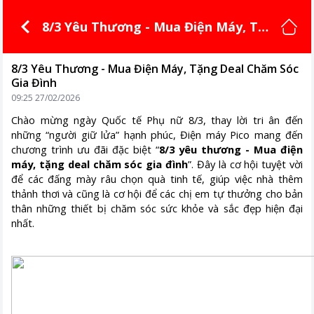
8/3 Yêu Thương - Mua Điện Máy, Tặ
ng Deal Chăm Sóc Gia Đình
8/3 Yêu Thương - Mua Điện Máy, Tặng Deal Chăm Sóc
Gia Đình
09:25 27/02/2026
Chào mừng ngày Quốc tế Phụ nữ 8/3, thay lời tri ân đến
những “người giữ lửa” hạnh phúc, Điện máy Pico mang đến
chương trình ưu đãi đặc biệt “
8/3 yêu thương - Mua điện
máy, tặng deal chăm sóc gia đình
”. Đây là cơ hội tuyệt vời
để các đấng mày râu chọn quà tinh tế, giúp việc nhà thêm
thảnh thơi và cũng là cơ hội để các chị em tự thưởng cho bản
thân những thiết bị chăm sóc sức khỏe và sắc đẹp hiện đại
nhất.