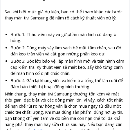
Sau khi biết mức giá dự kiến, bạn có thể tham khảo các bước
thay màn tivi Samsung để nắm rõ cách kỹ thuật viên xử lý:
Bước 1: Tháo viền máy và gỡ phần màn hình cũ đang bị
hỏng.
Bước 2: Dùng máy sấy làm sạch bề mặt tấm chắn, sau đó
dán keo tràn viền và cắt gọn những phần keo dư.
Bước 3: Bóc lớp bảo vệ, lắp màn hình mới và tiến hành cắm
cáp kiểm tra. Kỹ thuật viên sẽ miết keo, sấy khô từng cạnh
để màn hình cố định chắc chắn.
Bước 4: Gắn lại khung viền và kiểm tra tổng thể lần cuối để
đảm bảo thiết bị hoạt động bình thường.
Nhìn chung, thay màn tivi Samsung thường tốn kém và mất
thời gian, đặc biệt với các dòng màn lớn. Vì vậy, cách tốt nhất
để hạn chế rủi ro hư hỏng vẫn là chọn mua ngay từ đầu một
chiếc tivi chất lượng. Khi mua đúng sản phẩm, đúng nơi uy tín,
bạn không chỉ yên tâm về độ bền mà còn hạn chế tối đa khả
năng phải thay màn hay sửa chữa sau này. Nếu bạn đang cân