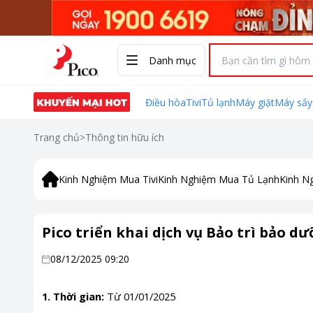
Danh mục
Điều hòa
Tivi
Tủ lạnh
Máy giặt
Máy sấy
Trang chủ
>
Thông tin hữu ích
Kinh Nghiệm Mua Tivi
Kinh Nghiệm Mua Tủ Lạnh
Kinh N
Pico triển khai dịch vụ Bảo trì bảo d
08/12/2025 09:20
1. Thời gian:
Từ 01/01/2025