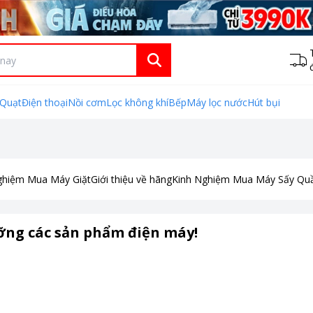
Quạt
Điện thoại
Nồi cơm
Lọc không khí
Bếp
Máy lọc nước
Hút bụi
ghiệm Mua Máy Giặt
Giới thiệu về hãng
Kinh Nghiệm Mua Máy Sấy Qu
ưỡng các sản phẩm điện máy!