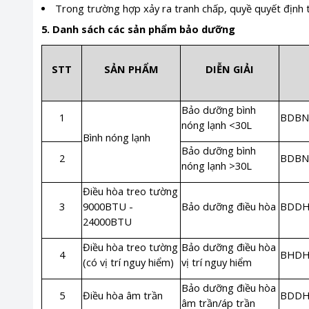
Trong trường hợp xảy ra tranh chấp, quyề quyết định 
5. Danh sách các sản phẩm bảo dưỡng
STT
SẢN PHẨM
DIỄN GIẢI
Bảo dưỡng bình
1
BDBN
nóng lạnh <30L
Bình nóng lạnh
Bảo dưỡng bình
2
BDBN
nóng lạnh >30L
Điều hòa treo tường
3
9000BTU -
Bảo dưỡng điều hòa
BDD
24000BTU
Điều hòa treo tường
Bảo dưỡng điều hòa
4
BHDH
(
có vị trí nguy hiểm
)
vị trí nguy hiểm
Bảo dưỡng điều hòa
5
Điều hòa âm trần
BDDH
âm trần/áp trần