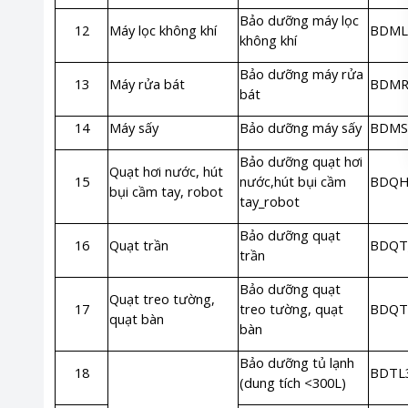
Bảo dưỡng máy lọc
12
Máy lọc không khí
BDML
không khí
Bảo dưỡng máy rửa
13
Máy rửa bát
BDMR
bát
14
Máy sấy
Bảo dưỡng máy sấy
BDM
Bảo dưỡng quạt hơi
Quạt hơi nước, hút
15
nước,hút bụi cầm
BDQH
bụi cầm tay, robot
tay_robot
Bảo dưỡng quạt
16
Quạt trần
BDQT
trần
Bảo dưỡng quạt
Quạt treo tường,
17
treo tường, quạt
BDQT
quạt bàn
bàn
Bảo dưỡng tủ lạnh
18
BDTL
(dung tích <300L)