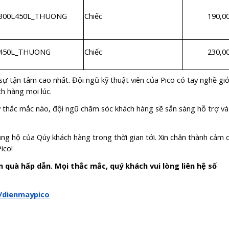
300L450L_THUONG
Chiếc
190,0
450L_THUONG
Chiếc
230,0
sự tận tâm cao nhất. Đội ngũ kỹ thuật viên của Pico có tay nghề giỏ
h hàng mọi lúc.
ỳ thắc mắc nào, đội ngũ chăm sóc khách hàng sẽ sẵn sàng hỗ trợ và
ủng hộ của Qúy khách hàng trong thời gian tới. Xin chân thành cảm 
ico!
quà hấp dẫn. Mọi thắc mắc, quý khách vui lòng liên hệ số
/dienmaypico