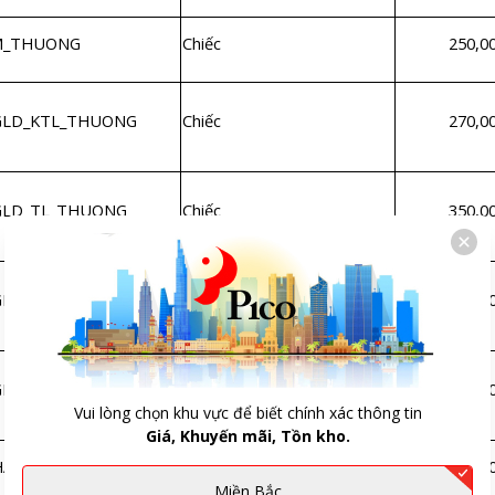
_THUONG
Chiếc
250,0
LD_KTL_THUONG
Chiếc
270,0
LD_TL_THUONG
Chiếc
350,0
LN_KTL_THUONG
Chiếc
400,0
LN_TL_THUONG
Chiếc
490,0
Vui lòng chọn khu vực để biết chính xác thông tin
Giá, Khuyến mãi, Tồn kho.
A_THUONG
Chiếc
180,0
Miền Bắc