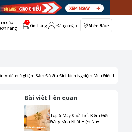
Tra cứu
0
Giỏ hàng
Đăng nhập
Miền Bắc
đơn hàng
ần Áo
Kinh Nghiệm Sắm Đồ Gia Đình
Kinh Nghiệm Mua Điều Hoà
Kinh
Bài viết liên quan
Top 5 Máy Sưởi Tiết Kiệm Điện
Đáng Mua Nhất Hiện Nay