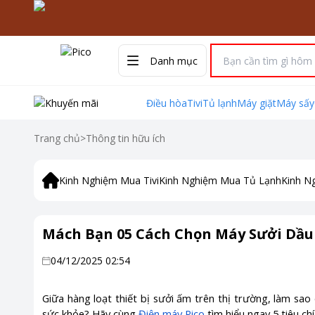
Danh mục
Điều hòa
Tivi
Tủ lạnh
Máy giặt
Máy sấy
Trang chủ
>
Thông tin hữu ích
Kinh Nghiệm Mua Tivi
Kinh Nghiệm Mua Tủ Lạnh
Kinh N
Mách Bạn 05 Cách Chọn Máy Sưởi Dầu
04/12/2025 02:54
Giữa hàng loạt thiết bị sưởi ấm trên thị trường, làm sao
sức khỏe? Hãy cùng
Điện máy Pico
tìm hiểu ngay 5 tiêu c