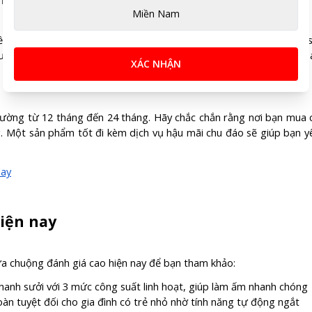
Miền Nam
m tin vào các thương hiệu uy tín lâu năm. Các hãng lớn như Tiros
 lượng nghiêm ngặt và độ bền sản phẩm cao. Tránh mua các loại m
XÁC NHẬN
thường từ 12 tháng đến 24 tháng. Hãy chắc chắn rằng nơi bạn mua 
ng. Một sản phẩm tốt đi kèm dịch vụ hậu mãi chu đáo sẽ giúp bạn y
Nay
iện nay
a chuộng đánh giá cao hiện nay để bạn tham khảo:
hanh sưởi với 3 mức công suất linh hoạt, giúp làm ấm nhanh chóng
àn tuyệt đối cho gia đình có trẻ nhỏ nhờ tính năng tự động ngắt