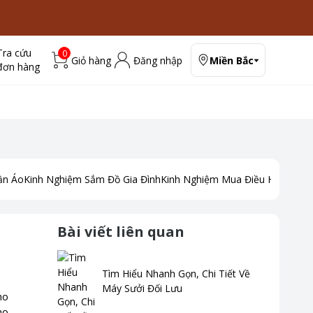
Tra cứu
0
Giỏ hàng
Đăng nhập
Miền Bắc
đơn hàng
ần Áo
Kinh Nghiệm Sắm Đồ Gia Đình
Kinh Nghiệm Mua Điều Hoà
Kinh
Bài viết liên quan
Tìm Hiểu Nhanh Gọn, Chi Tiết Về
Máy Sưởi Đối Lưu
ho
ho