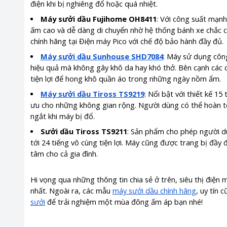
điện khi bị nghiêng đổ hoặc quá nhiệt.
Máy sưởi dầu Fujihome OH8411
: Với công suất mạnh
ấm cao và dễ dàng di chuyển nhờ hệ thống bánh xe chắc ch
chính hãng tại Điện máy Pico với chế độ bảo hành đầy đủ.
Máy sưởi dầu Sunhouse SHD7084
: Máy sử dụng côn
hiệu quả mà không gây khô da hay khó thở. Bên cạnh các c
tiện lợi để hong khô quần áo trong những ngày nồm ẩm.
Máy sưởi dầu Tiross TS9219
: Nổi bật với thiết kế 1
ưu cho những không gian rộng. Người dùng có thể hoàn t
ngắt khi máy bị đổ.
Sưởi dầu Tiross TS9211
: Sản phẩm cho phép người dù
tới 24 tiếng vô cùng tiện lợi. Máy cũng được trang bị đầy
tâm cho cả gia đình.
Hi vọng qua những thông tin chia sẻ ở trên, siêu thị điệ
nhất. Ngoài ra, các mẫu
máy sưởi dầu chính hãng
, uy tín 
sưởi
để trải nghiệm một mùa đông ấm áp bạn nhé!