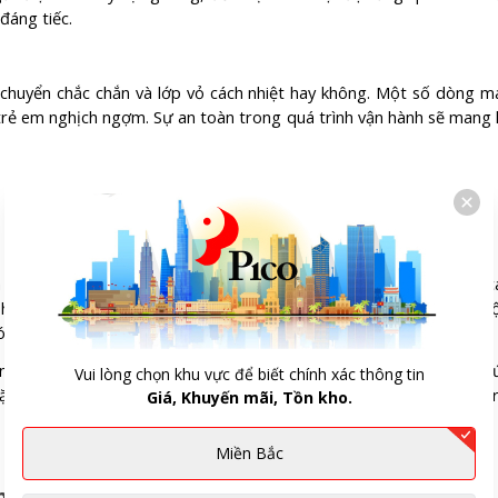
đáng tiếc.
i chuyển chắc chắn và lớp vỏ cách nhiệt hay không. Một số dòng m
trẻ em nghịch ngợm. Sự an toàn trong quá trình vận hành sẽ mang l
 còn tích hợp nhiều tiện ích thông minh khác. Bạn nên chọn mua c
ỏ hoặc tã lót cho bé vào những ngày nồm ẩm. Một số máy còn có h
óng nhanh hơn.
ụng giúp bạn chủ động kiểm soát thời gian sử dụng. Thay vì phải th
Vui lòng chọn khu vực để biết chính xác thông tin
t thời gian trước khi ngủ. Những tiện ích nhỏ này sẽ nâng cao tr
Giá, Khuyến mãi, Tồn kho.
Miền Bắc
h