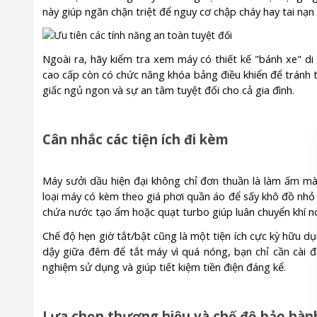
này giúp ngăn chặn triệt để nguy cơ chập cháy hay tai nạn 
Ngoài ra, hãy kiểm tra xem máy có thiết kế "bánh xe" d
cao cấp còn có chức năng khóa bảng điều khiển để tránh 
giấc ngủ ngon và sự an tâm tuyệt đối cho cả gia đình.
Cân nhắc các tiện ích đi kèm
Máy sưởi dầu hiện đại không chỉ đơn thuần là làm ấm mà
loại máy có kèm theo giá phơi quần áo để sấy khô đồ nh
chứa nước tạo ẩm hoặc quạt turbo giúp luân chuyển khí n
Chế độ hẹn giờ tắt/bật cũng là một tiện ích cực kỳ hữu d
dậy giữa đêm để tắt máy vì quá nóng, bạn chỉ cần cài đặ
nghiệm sử dụng và giúp tiết kiệm tiền điện đáng kể.
Lựa chọn thương hiệu và chế độ bảo hàn