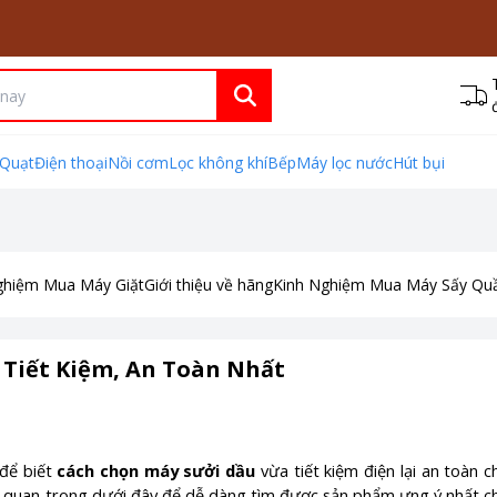
Quạt
Điện thoại
Nồi cơm
Lọc không khí
Bếp
Máy lọc nước
Hút bụi
ghiệm Mua Máy Giặt
Giới thiệu về hãng
Kinh Nghiệm Mua Máy Sấy Qu
 Tiết Kiệm, An Toàn Nhất
 để biết
cách chọn máy sưởi dầu
vừa tiết kiệm điện lại an toàn c
hí quan trọng dưới đây để dễ dàng tìm được sản phẩm ưng ý nhất c