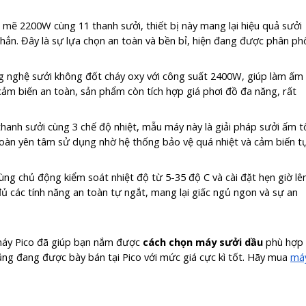
 mẽ 2200W cùng 11 thanh sưởi, thiết bị này mang lại hiệu quả sưởi
ắn. Đây là sự lựa chọn an toàn và bền bỉ, hiện đang được phân ph
g nghệ sưởi không đốt cháy oxy với công suất 2400W, giúp làm ấm
ảm biến an toàn, sản phẩm còn tích hợp giá phơi đồ đa năng, rất
5 thanh sưởi cùng 3 chế độ nhiệt, mẫu máy này là giải pháp sưởi ấm t
oàn yên tâm sử dụng nhờ hệ thống bảo vệ quá nhiệt và cảm biến t
ng chủ động kiểm soát nhiệt độ từ 5-35 độ C và cài đặt hẹn giờ lê
 đủ các tính năng an toàn tự ngắt, mang lại giấc ngủ ngon và sự an
n máy Pico đã giúp bạn nắm được
cách chọn máy sưởi dầu
phù hợp
cũng đang được bày bán tại Pico với mức giá cực kì tốt. Hãy mua
má