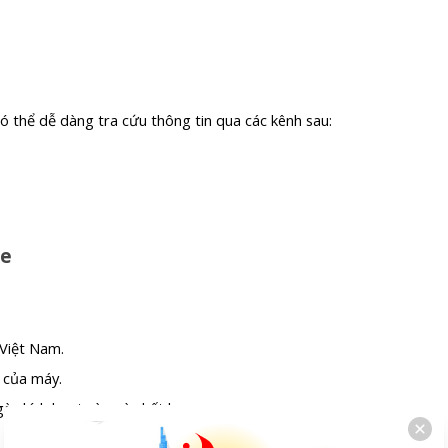
có thể dễ dàng tra cứu thông tin qua các kênh sau:
te
 Việt Nam.
l của máy.
ày kích hoạt và ngày hết hạn.