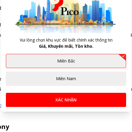
 của Sony
 đầu số: 1800 588 885 (miễn phí) hoặc 1900 561 561 (2.000đ/phút).
u ý thời gian làm việc: Thứ 2 - Thứ 6 (8h-20h), Thứ 7 - Chủ Nhật (8
Vui lòng chọn khu vực để biết chính xác thông tin
Giá, Khuyến mãi, Tồn kho.
Miền Bắc
Miền Nam
ữ "Sony Việt Nam" sắc nét dán trên máy.
 đảm bảo các thông tin về ngày mua và mã số máy còn nguyên vẹn, 
XÁC NHẬN
 Đơn Giản
ony