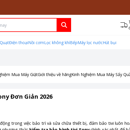
Quạt
Điện thoại
Nồi cơm
Lọc không khí
Bếp
Máy lọc nước
Hút bụi
ghiệm Mua Máy Giặt
Giới thiệu về hãng
Kinh Nghiệm Mua Máy Sấy Qu
ony Đơn Giản 2026
động trong việc bảo trì và sửa chữa thiết bị, đảm bảo tivi luôn ho
g phương thức
kiểm tra bảo hành tivi Sony
chính xác nhất để b