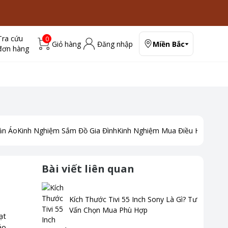
Tra cứu
0
Giỏ hàng
Đăng nhập
Miền Bắc
đơn hàng
ần Áo
Kinh Nghiệm Sắm Đồ Gia Đình
Kinh Nghiệm Mua Điều Hoà
Kinh
Bài viết liên quan
Kích Thước Tivi 55 Inch Sony Là Gì? Tư
Vấn Chọn Mua Phù Hợp
ạt
ảo