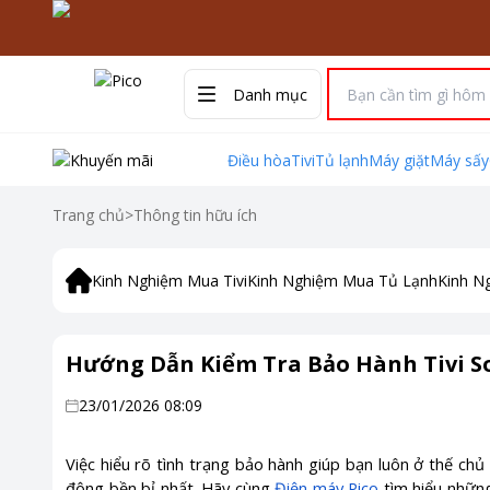
Danh mục
Điều hòa
Tivi
Tủ lạnh
Máy giặt
Máy sấy
Trang chủ
>
Thông tin hữu ích
Kinh Nghiệm Mua Tivi
Kinh Nghiệm Mua Tủ Lạnh
Kinh N
Hướng Dẫn Kiểm Tra Bảo Hành Tivi S
23/01/2026 08:09
Việc hiểu rõ tình trạng bảo hành giúp bạn luôn ở thế chủ 
động bền bỉ nhất. Hãy cùng
Điện máy Pico
tìm hiểu nhữn