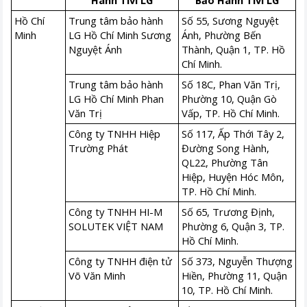
Hành Tivi LG
Bảo Hành Tivi LG
Hồ Chí
Trung tâm bảo hành
Số 55, Sương Nguyệt
Minh
LG Hồ Chí Minh Sương
Ánh, Phường Bến
Nguyệt Ánh
Thành, Quận 1, TP. Hồ
Chí Minh.
Trung tâm bảo hành
Số 18C, Phan Văn Trị,
LG Hồ Chí Minh Phan
Phường 10, Quận Gò
Văn Trị
Vấp, TP. Hồ Chí Minh.
Công ty TNHH Hiệp
Số 117, Ấp Thới Tây 2,
Trường Phát
Đường Song Hành,
QL22, Phường Tân
Hiệp, Huyện Hóc Môn,
TP. Hồ Chí Minh.
Công ty TNHH HI-M
Số 65, Trương Định,
SOLUTEK VIỆT NAM
Phường 6, Quận 3, TP.
Hồ Chí Minh.
Công ty TNHH điện tử
Số 373, Nguyễn Thượng
Võ Văn Minh
Hiền, Phường 11, Quận
10, TP. Hồ Chí Minh.