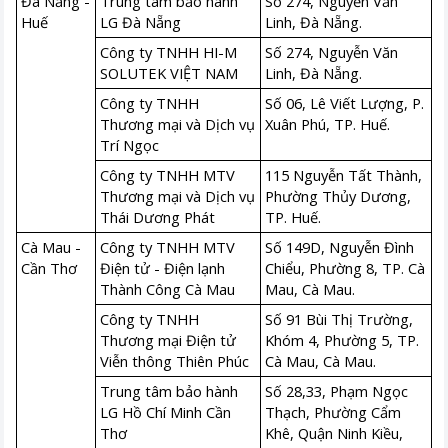
Đà Nẵng -
Trung tâm bảo hành
Số 274, Nguyễn Văn
Huế
LG Đà Nẵng
Linh, Đà Nẵng.
Công ty TNHH HI-M
Số 274, Nguyễn Văn
SOLUTEK VIỆT NAM
Linh, Đà Nẵng.
Công ty TNHH
Số 06, Lê Viết Lượng, P.
Thương mại và Dịch vụ
Xuân Phú, TP. Huế.
Trí Ngọc
Công ty TNHH MTV
115 Nguyễn Tất Thành,
Thương mại và Dịch vụ
Phường Thủy Dương,
Thái Dương Phát
TP. Huế.
Cà Mau -
Công ty TNHH MTV
Số 149D, Nguyễn Đình
Cần Thơ
Điện tử - Điện lạnh
Chiểu, Phường 8, TP. Cà
Thành Công Cà Mau
Mau, Cà Mau.
Công ty TNHH
Số 91 Bùi Thị Trường,
Thương mại Điện tử
Khóm 4, Phường 5, TP.
Viễn thông Thiên Phúc
Cà Mau, Cà Mau.
Trung tâm bảo hành
Số 28,33, Phạm Ngọc
LG Hồ Chí Minh Cần
Thạch, Phường Cẩm
Thơ
Khê, Quận Ninh Kiều,