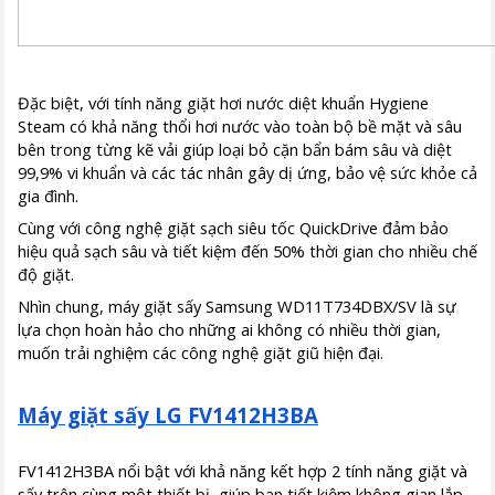
Đặc biệt, với tính năng giặt hơi nước diệt khuẩn Hygiene
Steam có khả năng thổi hơi nước vào toàn bộ bề mặt và sâu
bên trong từng kẽ vải giúp loại bỏ cặn bẩn bám sâu và diệt
99,9% vi khuẩn và các tác nhân gây dị ứng, bảo vệ sức khỏe cả
gia đình.
Cùng với công nghệ giặt sạch siêu tốc QuickDrive đảm bảo
hiệu quả sạch sâu và tiết kiệm đến 50% thời gian cho nhiều chế
độ giặt.
Nhìn chung, máy giặt sấy Samsung WD11T734DBX/SV là sự
lựa chọn hoàn hảo cho những ai không có nhiều thời gian,
muốn trải nghiệm các công nghệ giặt giũ hiện đại.
Máy giặt sấy LG FV1412H3BA
FV1412H3BA nổi bật với khả năng kết hợp 2 tính năng giặt và
sấy trên cùng một thiết bị, giúp bạn tiết kiệm không gian lắp