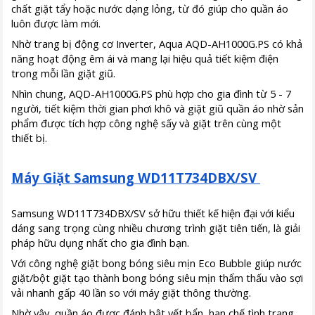
chất giặt tẩy hoặc nước dạng lỏng, từ đó giúp cho quần áo
luôn được làm mới.
Nhờ trang bị động cơ Inverter, Aqua AQD-AH1000G.PS có khả
năng hoạt động êm ái và mang lại hiệu quả tiết kiệm điện
trong mỗi lần giặt giũ.
Nhìn chung, AQD-AH1000G.PS phù hợp cho gia đình từ 5 - 7
người, tiết kiệm thời gian phơi khô và giặt giũ quần áo nhờ sản
phẩm được tích hợp công nghệ sấy và giặt trên cùng một
thiết bị.
Máy Giặt Samsung WD11T734DBX/SV
Samsung WD11T734DBX/SV sở hữu thiết kế hiện đại với kiểu
dáng sang trọng cùng nhiều chương trình giặt tiên tiến, là giải
pháp hữu dụng nhất cho gia đình bạn.
Với công nghệ giặt bong bóng siêu mịn Eco Bubble giúp nước
giặt/bột giặt tạo thành bong bóng siêu mịn thẩm thấu vào sợi
vải nhanh gấp 40 lần so với máy giặt thông thường.
Nhờ vậy, quần áo được đánh bật vết bẩn, hạn chế tình trạng