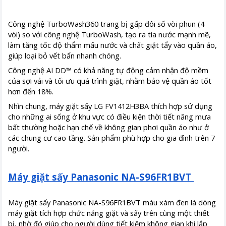
Công nghệ TurboWash360 trang bị gấp đôi số vòi phun (4
vòi) so với công nghệ TurboWash, tạo ra tia nước mạnh mẽ,
làm tăng tốc độ thẩm mấu nước và chất giặt tẩy vào quần áo,
giúp loại bỏ vết bẩn nhanh chóng.
Công nghệ AI DD™ có khả năng tự động cảm nhận độ mềm
của sợi vải và tối ưu quá trình giặt, nhằm bảo vệ quần áo tốt
hơn đến 18%.
Nhìn chung, máy giặt sấy LG FV1412H3BA thích hợp sử dụng
cho những ai sống ở khu vực có điều kiện thời tiết năng mưa
bất thường hoặc hạn chế về không gian phơi quần áo như ở
các chung cư cao tầng. Sản phẩm phù hợp cho gia đình trên 7
người.
Máy giặt sấy Panasonic NA-S96FR1BVT
Máy giặt sấy Panasonic NA-S96FR1BVT màu xám đen là dòng
máy giặt tích hợp chức năng giặt và sấy trên cùng một thiết
bị, nhờ đó giúp cho người dùng tiết kiệm không gian khi lắp