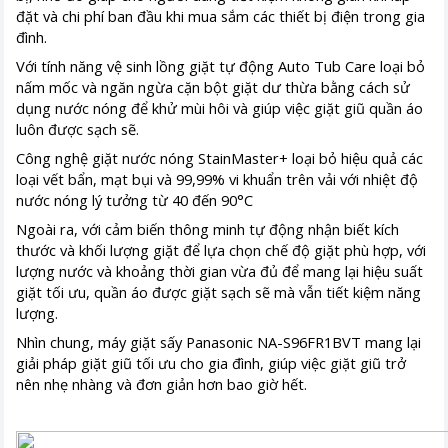
đặt và chi phí ban đầu khi mua sắm các thiết bị điện trong gia
đình.
Với tính năng vệ sinh lồng giặt tự động Auto Tub Care loại bỏ
nấm mốc và ngăn ngừa cặn bột giặt dư thừa bằng cách sử
dụng nước nóng để khử mùi hôi và giúp việc giặt giũ quần áo
luôn được sạch sẽ.
Công nghệ giặt nước nóng StainMaster+ loại bỏ hiệu quả các
loại vết bẩn, mạt bụi và 99,99% vi khuẩn trên vải với nhiệt độ
nước nóng lý tưởng từ 40 đến 90°C
Ngoài ra, với cảm biến thông minh tự động nhận biết kích
thước và khối lượng giặt để lựa chọn chế độ giặt phù hợp, với
lượng nước và khoảng thời gian vừa đủ để mang lại hiệu suất
giặt tối ưu, quần áo được giặt sạch sẽ mà vẫn tiết kiệm năng
lượng.
Nhìn chung, máy giặt sấy Panasonic NA-S96FR1BVT mang lại
giải pháp giặt giũ tối ưu cho gia đình, giúp việc giặt giũ trở
nên nhẹ nhàng và đơn giản hơn bao giờ hết.