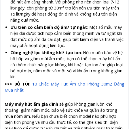
độ hút ẩm càng nhanh. Với phòng nhỏ nên chọn loại 7-12
lít/ngày, còn phòng từ 30m² trở lên nên ưu tiên máy trên
15 lít/ngày để hoạt động ổn định và không tiêu tốn điện
năng quá mức.
Ưu tiên có cảm biến độ ẩm/ tự ngắt
: Một số mẫu máy
hiện đại được tích hợp cảm biến thông minh và tự ngắt khi
đạt mức độ ẩm đã cài đặt, giúp tiết kiệm điện và tránh việc
máy phải hoạt động liên tục.
Công nghệ lọc không khí/ tạo ion
: Nếu muốn bảo vệ hệ
hô hấp và giảm mùi ẩm mốc, bạn có thể chọn máy hút ẩm
có thêm chức năng lọc không khí hoặc tạo ion âm giúp loại
bỏ bụi mịn, nấm mốc và một số vi khuẩn trong không gian
kín.
>>> BỎ TÚI
:
10 Chiếc Máy Hút Ẩm Cho Phòng 30m2 Đáng
Mua Nhất
Máy máy hút ẩm gia đình
sẽ giúp không gian luôn khô
thoáng, giảm nấm mốc, bảo vệ sức khỏe và quần áo trong
mùa nồm ẩm. Nếu bạn chưa biết chọn model nào phù hợp
diện tích phòng và nhu cầu thực tế, có thể ghé siêu thị điện
máy Pico để được tư vấn chi tiết và trải nghiệm máy trực tiếp