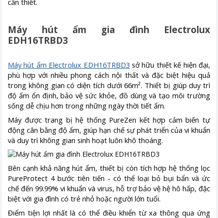
cần thiết.
Máy hút ẩm gia đình Electrolux
EDH16TRBD3
Máy hút ẩm Electrolux EDH16TRBD3
sở hữu thiết kế hiện đại,
phù hợp với nhiều phong cách nội thất và đặc biệt hiệu quả
trong không gian có diện tích dưới 66m². Thiết bị giúp duy trì
độ ẩm ổn định, bảo vệ sức khỏe, đồ dùng và tạo môi trường
sống dễ chịu hơn trong những ngày thời tiết ẩm.
Máy được trang bị hệ thống PureZen kết hợp cảm biến tự
động cân bằng độ ẩm, giúp hạn chế sự phát triển của vi khuẩn
và duy trì không gian sinh hoạt luôn khô thoáng.
Bên cạnh khả năng hút ẩm, thiết bị còn tích hợp hệ thống lọc
PureProtect 4 bước tiên tiến - có thể loại bỏ bụi bẩn và ức
chế đến 99.99% vi khuẩn và virus, hỗ trợ bảo vệ hệ hô hấp, đặc
biệt với gia đình có trẻ nhỏ hoặc người lớn tuổi.
Điểm tiện lợi nhất là có thể điều khiển từ xa thông qua ứng