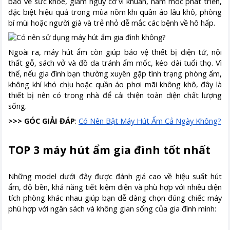
bảo vệ sức khỏe, giảm nguy cơ vi khuẩn, nấm mốc phát triển,
đặc biệt hiệu quả trong mùa nồm khi quần áo lâu khô, phòng
bí mùi hoặc người già và trẻ nhỏ dễ mắc các bệnh về hô hấp.
Ngoài ra, máy hút ẩm còn giúp bảo vệ thiết bị điện tử, nội
thất gỗ, sách vở và đồ da tránh ẩm mốc, kéo dài tuổi thọ. Vì
thế, nếu gia đình bạn thường xuyên gặp tình trạng phòng ẩm,
không khí khó chịu hoặc quần áo phơi mãi không khô, đây là
thiết bị nên có trong nhà để cải thiện toàn diện chất lượng
sống.
>>> GÓC GIẢI ĐÁP
:
Có Nên Bật Máy Hút Ẩm Cả Ngày Không?
TOP 3 máy hút ẩm gia đình tốt nhất
Những model dưới đây được đánh giá cao về hiệu suất hút
ẩm, độ bền, khả năng tiết kiệm điện và phù hợp với nhiều diện
tích phòng khác nhau giúp bạn dễ dàng chọn đúng chiếc máy
phù hợp với ngân sách và không gian sống của gia đình mình: