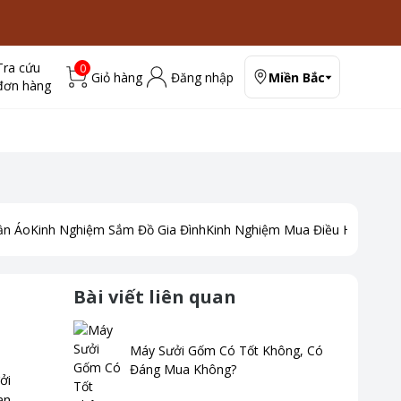
Tra cứu
0
Giỏ hàng
Đăng nhập
Miền Bắc
đơn hàng
ần Áo
Kinh Nghiệm Sắm Đồ Gia Đình
Kinh Nghiệm Mua Điều Hoà
Kinh
Bài viết liên quan
Máy Sưởi Gốm Có Tốt Không, Có
Đáng Mua Không?
ởi
ạn