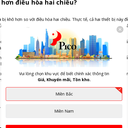
a hơn điều hòa hai chiều?
ị khô hơn so với điều hòa hai chiều. Thực tế, cả hai thiết bị này đ
ử dụng trong thời gian dài, đặc biệt vào ban đêm lúc nhiệt độ th
 quá nghiêm trọng, bởi máy sưởi dầu và điều hòa hai chiều làm 
ào cơ thể.
máy làm ẩm không khí. Trên thị trường hiện nay, các loại máy tạo 
 hợp với nhu cầu sử dụng gia đình.
 trang bị vừa máy sưởi vừa máy tạo ẩm, giúp duy trì làn da mịn mà
Vui lòng chọn khu vực để biết chính xác thông tin
Giá, Khuyến mãi, Tồn kho.
những bất tiện đi kèm vẫn cần cân nhắc khi sử dụng liên tục.
Miền Bắc
Miền Nam