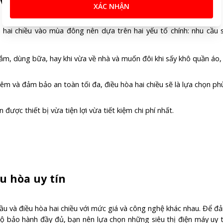
và chi phí của bạn
XÁC NHẬN
 hai chiều vào mùa đông nên dựa trên hai yếu tố chính: nhu cầu 
tắm, dùng bữa, hay khi vừa về nhà và muốn đôi khi sấy khô quần áo,
êm và đảm bảo an toàn tối đa, điều hòa hai chiều sẽ là lựa chọn ph
ược thiết bị vừa tiện lợi vừa tiết kiệm chi phí nhất.
u hòa uy tín
ầu và điều hòa hai chiều với mức giá và công nghệ khác nhau. Để đ
 bảo hành đầy đủ, bạn nên lựa chọn những siêu thị điện máy uy t