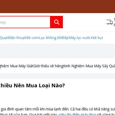
Quạt
Điện thoại
Nồi cơm
Lọc không khí
Bếp
Máy lọc nước
Hút bụi
ghiệm Mua Máy Giặt
Giới thiệu về hãng
Kinh Nghiệm Mua Máy Sấy Qu
Chiều Nên Mua Loại Nào?
 gia đình quan tâm mỗi khi mùa lạnh đến. Cả hai đều có khả năng sư
 thực tế của bạn. Qua bài viết này,
siêu thị điện máy Pico
sẽ cùng b