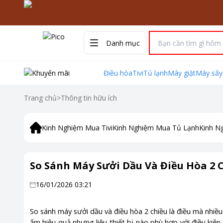
Danh mục
Điều hòa
Tivi
Tủ lạnh
Máy giặt
Máy sấy
Trang chủ
>
Thông tin hữu ích
Kinh Nghiệm Mua Tivi
Kinh Nghiệm Mua Tủ Lạnh
Kinh N
So Sánh Máy Sưởi Dầu Và Điều Hòa 2 
16/01/2026 03:21
So sánh máy sưởi dầu và điều hòa 2 chiều là điều mà nhiều
ấm hiệu quả nhưng liệu thiết bị nào phù hợp với điều kiện