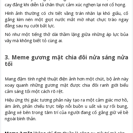
cay đắng khi diễn tả chân thực cảm xúc nghẹn lại nơi cổ họng.
Hình ảnh thường có chi tiết vầng trán nhăn lại khó giấu, cố
gắng kìm nén một giọt nước mắt mờ nhạt chực trào ngay
đằng sau nụ cười bất lực.
Nó như một tiếng thở dài thầm lặng giữa những áp lực bủa
vây mà không biết tỏ cùng ai.
3. Meme gương mặt chia đôi nửa sáng nửa
tối
Mang đậm tính nghệ thuật điện ảnh hơn một chút, bộ ảnh này
xoay quanh những gương mặt được chia đôi ranh giới biểu
cảm sáng tối một cách rõ rệt.
Hiệu ứng thị giác tương phản này tạo ra một cảm giác mơ hồ,
ám ảnh, phản chiếu trực tiếp nỗi buồn u uất và sự rối bung,
giằng xé bên trong tâm trí của người đang cố gắng giữ vẻ bề
ngoài bình thản.