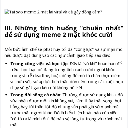
III. Những tình huống "chuẩn nhất"
để sử dụng meme 2 mặt khóc cười
Mỗi bức ảnh chế sẽ phát huy tối đa "công lực" và sự mặn mòi
nếu được đặt đúng vào các ngữ cảnh giao tiếp sau đây:
Trong công việc và học tập
: Đây là "vũ khí" hoàn hảo để
trêu chọc bạn bè đang trong tình cảnh cười ngoài khóc
trong vì trễ deadline, hoặc dùng để mô tả chân thực niềm
vui nửa vời, sự áp lực tinh thần dồn nén trong các cuộc họp
chạy số gắt gao kéo dài không hồi kết.
Trong đời sống cá nhân
: Thường được sử dụng khi ai đó
vừa nhận được một tin không vui, cảm thấy thất vọng, hụt
hẫng hay tủi thân tột độ nhưng vẫn phải giả vờ mạnh mẽ
trước mặt người khác. Đó là biểu hiện hoàn hảo của việc
"cố tỏ ra là mình ổn" để bảo vệ lòng tự trọng và tránh mất
mặt.