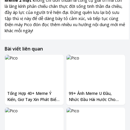
Meme 2 mặt
không chỉ đơn thuần là công cụ giải trí mà còn
là lăng kính phản chiếu chân thực đời sống tinh thần đa chiều,
đầy áp lực của người trẻ hiện đại. Đừng quên lưu lại bộ sưu
tập thú vị này để dễ dàng bày tỏ cảm xúc, và tiếp tục cùng
Điện máy Pico đón đọc thêm nhiều xu hướng nội dung mới mẻ
khác mỗi ngày!
​​​​​​​
Bài viết liên quan
Tổng Hợp 40+ Meme Ý
99+ Ảnh Meme U Đầu,
Kiến, Giơ Tay Xin Phát Biểu
Nhức Đầu Hài Hước Cho
Đầy Vô Tri Nhưng Cực Hài
Mọi Tình Huống Xoắn Não
Hước