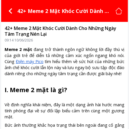
42+ Meme 2 Mặt Khóc Cười Dành Ch
o Những Ngày Tâm Trạng Nén Lại
42+ Meme 2 Mặt Khóc Cười Dành Cho Những Ngày
Tâm Trạng Nén Lại
09:14 10/06/2026
Meme 2 mặt
đang trở thành ngôn ngữ không lời đầy thú vị
của giới trẻ để diễn tả những cảm xúc ngổn ngang khó nói.
Cùng
Điện máy Pico
tìm hiểu thêm về sức hút của những bức
ảnh chế khóc cười lẫn lộn này và lưu ngay bộ sưu tập độc đáo
dành riêng cho những ngày tâm trạng cần được giãi bày nhé!
I. Meme 2 mặt là gì?
Về định nghĩa khái niệm, đây là một dạng ảnh hài hước mang
tính phóng đại về sự đối lập biểu cảm trên cùng một gương
mặt.
Bức ảnh thường khắc họa trạng thái bên ngoài đang cố gắng