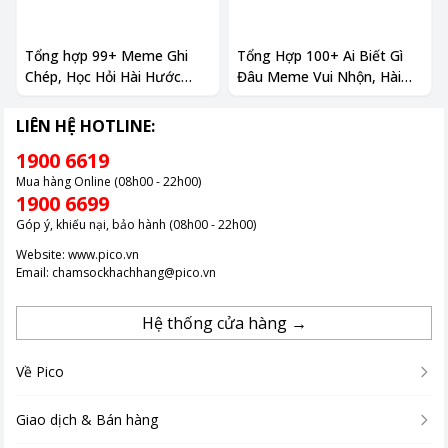
Tổng hợp 99+ Meme Ghi
Tổng Hợp 100+ Ai Biết Gì
Chép, Học Hỏi Hài Hước
Đâu Meme Vui Nhộn, Hài
Nhất Mạng Xã Hội
Hước Gây Cười 2026
LIÊN HỆ HOTLINE:
1900 6619
Mua hàng Online (08h00 - 22h00)
1900 6699
Góp ý, khiếu nại, bảo hành (08h00 - 22h00)
Website:
www.pico.vn
Email:
chamsockhachhang@pico.vn
Hệ thống cửa hàng →
Về Pico
Giao dịch & Bán hàng