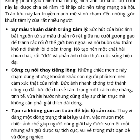
Không phải ngẫu nhiên mà những hình ảnh dở khóc dở cười
này lại được chia sẻ rầm rộ khắp các nền tảng mạng xã hội.
Trào lưu này lan truyền mạnh mẽ vì nó chạm đến những góc
khuất tâm lý của rất nhiều người:
Sự mâu thuẫn đánh trúng tâm lý
: Sức hút của bức ảnh
bắt nguồn từ sự mâu thuẫn rõ rệt giữa nụ cười gượng gạo
để tránh rắc rối ở thế giới bên ngoài và nỗi buồn sâu thẳm
khó nói thành lời ở bên trong. Nó tạo nên một chất hài
chua chát, rất "đời" và phản ánh chân thực cuộc sống hiện
đại.
Công cụ nói thay tiếng lòng
: Những chiếc meme này
chạm đúng những khoảnh khắc con người phải kìm nén
cảm xúc thật của mình. Bức ảnh nhanh chóng trở thành
công cụ đắc lực để chia sẻ tâm trạng một cách nhẹ nhàng,
tinh tế, vừa hài hước nhưng cũng đầy sự chân thực mà
không cần phải giải thích dài dòng.
Tạo ra không gian an toàn để bộc lộ cảm xúc
: Thay vì
đăng một dòng trạng thái bi lụy u ám, việc mượn một
chiếc ảnh chế giúp người dùng giãi bày được sự mệt mỏi
nhưng vẫn giữ được sự tích cực, vui vẻ trong mắt bạn bè
và đồng nghiệp.