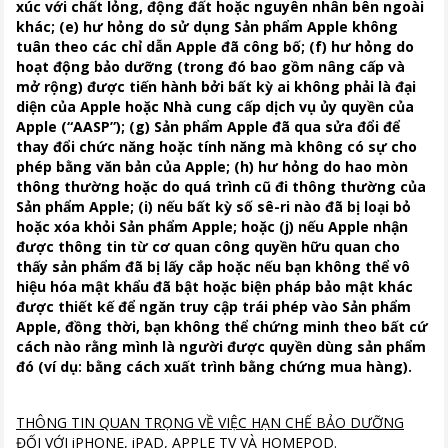
xúc với chất lỏng, động đất hoặc nguyên nhân bên ngoài
khác; (e) hư hỏng do sử dụng Sản phẩm Apple không
tuân theo các chỉ dẫn Apple đã công bố; (f) hư hỏng do
hoạt động bảo dưỡng (trong đó bao gồm nâng cấp và
mở rộng) được tiến hành bởi bất kỳ ai không phải là đại
diện của Apple hoặc Nhà cung cấp dịch vụ ủy quyền của
Apple (“AASP”); (g) Sản phẩm Apple đã qua sửa đổi để
thay đổi chức năng hoặc tính năng mà không có sự cho
phép bằng văn bản của Apple; (h) hư hỏng do hao mòn
thông thường hoặc do quá trình cũ đi thông thường của
Sản phẩm Apple; (i) nếu bất kỳ số sê-ri nào đã bị loại bỏ
hoặc xóa khỏi Sản phẩm Apple; hoặc (j) nếu Apple nhận
được thông tin từ cơ quan công quyền hữu quan cho
thấy sản phẩm đã bị lấy cắp hoặc nếu bạn không thể vô
hiệu hóa mật khẩu đã bật hoặc biện pháp bảo mật khác
được thiết kế để ngăn truy cập trái phép vào Sản phẩm
Apple, đồng thời, bạn không thể chứng minh theo bất cứ
cách nào rằng mình là người được quyền dùng sản phẩm
đó (ví dụ: bằng cách xuất trình bằng chứng mua hàng).
THÔNG TIN QUAN TRỌNG VỀ VIỆC HẠN CHẾ BẢO DƯỠNG
ĐỐI VỚI iPHONE, iPAD, APPLE TV VÀ HOMEPOD.