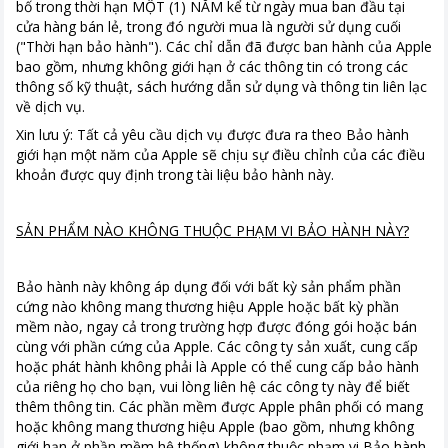
bố trong thời hạn MỘT (1) NĂM kể từ ngày mua ban đầu tại
cửa hàng bán lẻ, trong đó người mua là người sử dụng cuối
("Thời hạn bảo hành"). Các chỉ dẫn đã được ban hành của Apple
bao gồm, nhưng không giới hạn ở các thông tin có trong các
thông số kỹ thuật, sách hướng dẫn sử dụng và thông tin liên lạc
về dịch vụ.
Xin lưu ý: Tất cả yêu cầu dịch vụ được đưa ra theo Bảo hành
giới hạn một năm của Apple sẽ chịu sự điều chỉnh của các điều
khoản được quy định trong tài liệu bảo hành này.
SẢN PHẨM NÀO KHÔNG THUỘC PHẠM VI BẢO HÀNH NÀY?
Bảo hành này không áp dụng đối với bất kỳ sản phẩm phần
cứng nào không mang thương hiệu Apple hoặc bất kỳ phần
mềm nào, ngay cả trong trường hợp được đóng gói hoặc bán
cùng với phần cứng của Apple. Các công ty sản xuất, cung cấp
hoặc phát hành không phải là Apple có thể cung cấp bảo hành
của riêng họ cho bạn, vui lòng liên hệ các công ty này để biết
thêm thông tin. Các phần mềm được Apple phân phối có mang
hoặc không mang thương hiệu Apple (bao gồm, nhưng không
giới hạn ở phần mềm hệ thống) không thuộc phạm vi Bảo hành