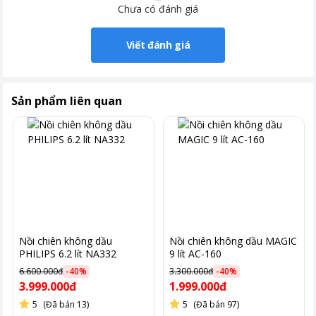
Chưa có đánh giá
Viết đánh giá
Sản phẩm liên quan
Nồi chiên không dầu
Nồi chiên không dầu MAGIC
PHILIPS 6.2 lít NA332
9 lít AC-160
*Hình ảnh chỉ mang tính chất minh họa
6.600.000đ
-
40
%
3.300.000đ
-
40
%
3.999.000đ
1.999.000đ
Công nghệ RapidAir giúp món ăn chín đều và giảm lượng chất
5
(Đã bán 13)
5
(Đã bán 97)
béo