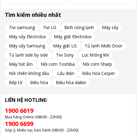
Tìm kiếm nhiều nhất
Sản phẩm được trang bị công nghệ RapidAir với luồng khí nóng
lưu thông theo chiều dọc, giúp nhiệt phân bổ đồng đều quanh
thực phẩm trong suốt quá trình chế biến.
Tivi samsung
Tivi LG
Bình nóng lạnh
Máy sấy
Nhờ đó, món ăn có lớp ngoài vàng giòn trong khi vẫn giữ được
Máy sấy Electrolux
Máy giặt Electrolux
độ mềm bên trong, đồng thời giảm đến 90% lượng chất béo so
Máy sấy Samsung
Máy giặt LG
Tủ lạnh Multi Door
với phương pháp chiên ngập dầu, góp phần mang đến những
Tủ lạnh side by side
Tivi Sony
Lọc không khí
bữa ăn lành mạnh hơn cho cả gia đình.
Máy hút ẩm
Nồi cơm Toshiba
Nồi cơm Sharp
Nồi chiên không dầu
Lẩu điện
Điều hòa Casper
Bếp từ
Điều hòa
Điều hòa daikin
LIÊN HỆ HOTLINE:
1900 6619
Mua hàng Online (08h00 - 22h00)
1900 6699
Góp ý, khiếu nại, bảo hành (08h00 - 22h00)