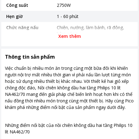
Công suất
2750W
Hẹn giờ
1 - 60 phút
Chức năng nấu
Chiên, nướng, làm bánh, rã đông,
hâm nóng
Xem thêm
Bảng điều khiển
Cảm ứng
Tự ngắt khi quá nhiệt
Thông tin sản phẩm
Tay cầm bọc nhựa cách nhiệt
Có màn hình hiển thị
Việc chuẩn bị nhiều món ăn trong cùng một bữa đôi khi khiến
người nội trợ mất nhiều thời gian vì phải nấu lần lượt từng món
Thời gian bảo hành
24 tháng
hoặc sử dụng nhiều thiết bị khác nhau. Với thiết kế hai giỏ xếp
Nơi sản xuất
Trung Quốc
chồng độc đáo, Nồi chiên không dầu hai tầng Philips 10 lít
NA462/70 mang đến giải pháp chế biến linh hoạt hơn khi có thể
Khoảng giá
Từ 5 - 10 triệu
nấu đồng thời nhiều món trong cùng một thiết bị. Hãy cùng Pico
khám phá những điểm nổi bật của sản phẩm ngay dưới đây.
Kích thước, khối lượng
Ngang 23.3 cm - Cao 39.9 cm - Sâu
46.9 cm - Nặng 8,98 kg
Những điểm nổi bật của nồi chiên không dầu hai tầng Philips 10
lít NA462/70