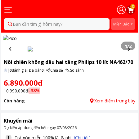
0
Bạn cần tìm gì hôm nay?
Miền Bắc
1
/
2
Nồi chiên không dầu hai tầng Philips 10 lít NA462/70
|
0
đánh giá
|
Đã bán
0
|
Chia sẻ
|
So sánh
6.890.000đ
-
38
%
10.990.000đ
Còn hàng
Xem điểm trưng bày
Khuyến mãi
Dự kiến áp dụng đến hết ngày
07/08/2026
Trả góp miễn 100% lãi & phí.
(Chi tiết)
1