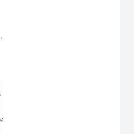
c.
ó
ô
uả