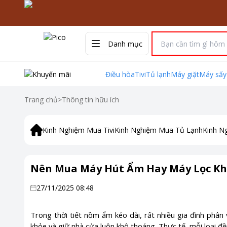
Danh mục
Điều hòa
Tivi
Tủ lạnh
Máy giặt
Máy sấy
Trang chủ
>
Thông tin hữu ích
Kinh Nghiệm Mua Tivi
Kinh Nghiệm Mua Tủ Lạnh
Kinh N
Nên Mua Máy Hút Ẩm Hay Máy Lọc Kh
27/11/2025 08:48
Trong thời tiết nồm ẩm kéo dài, rất nhiều gia đình phân
khỏe và giữ nhà cửa luôn khô thoáng. Thực tế, mỗi loại đề