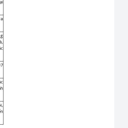
ại
ra
ng
à,
ặc
37
ác
nh
i,
ển