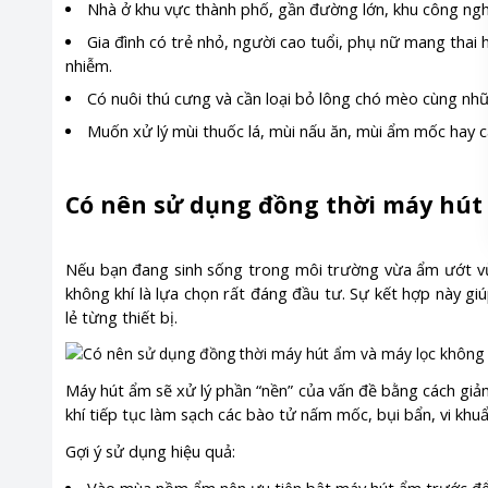
Nhà ở khu vực thành phố, gần đường lớn, khu công ngh
Gia đình có trẻ nhỏ, người cao tuổi, phụ nữ mang thai
nhiễm.
Có nuôi thú cưng và cần loại bỏ lông chó mèo cùng nh
Muốn xử lý mùi thuốc lá, mùi nấu ăn, mùi ẩm mốc hay cá
Có nên sử dụng đồng thời máy hút
Nếu bạn đang sinh sống trong môi trường vừa ẩm ướt vừa
không khí là lựa chọn rất đáng đầu tư. Sự kết hợp này gi
lẻ từng thiết bị.
Máy hút ẩm sẽ xử lý phần “nền” của vấn đề bằng cách giả
khí tiếp tục làm sạch các bào tử nấm mốc, bụi bẩn, vi khu
Gợi ý sử dụng hiệu quả: