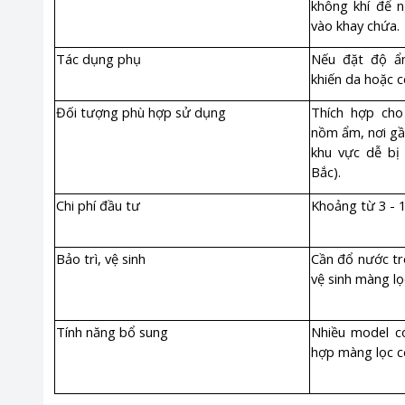
không khí để n
vào khay chứa.
Tác dụng phụ
Nếu đặt độ ẩ
khiến da hoặc c
Đối tượng phù hợp sử dụng
Thích hợp cho
nồm ẩm, nơi gầ
khu vực dễ bị
Bắc).
Chi phí đầu tư
Khoảng từ 3 - 1
Bảo trì, vệ sinh
Cần đổ nước tr
vệ sinh màng lọ
Tính năng bổ sung
Nhiều model có
hợp màng lọc cơ