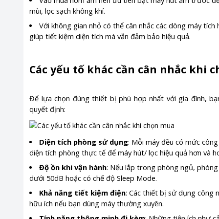
Vào mùa nồm ẩm nên ưu tiên bật máy hút ẩm trước để 
mùi, lọc sạch không khí.
Với không gian nhỏ có thể cân nhắc các dòng máy tích
giúp tiết kiệm diện tích mà vẫn đảm bảo hiệu quả.
Các yếu tố khác cần cân nhắc khi 
Để lựa chọn đúng thiết bị phù hợp nhất với gia đình, b
quyết định:
Diện tích phòng sử dụng
: Mỗi máy đều có mức công s
diện tích phòng thực tế để máy hút/ lọc hiệu quả hơn và h
Độ ồn khi vận hành
: Nếu lắp trong phòng ngủ, phòng 
dưới 50dB hoặc có chế độ Sleep Mode.
Khả năng tiết kiệm điện
: Các thiết bị sử dụng công 
hữu ích nếu bạn dùng máy thường xuyên.
Tính năng thông minh đi kèm
: Những tiện ích như c