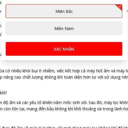
iệp hoặc công trình xây dựng thường xuyên có khói bụi.
 hoặc người bị hen suyễn, viêm mũi dị ứng, dễ mẫn cảm với chất gây
Miền Bắc
ững tác nhân gây dị ứng từ chúng.
Miền Nam
c mùi khó chịu khác trong không gian kín.
XÁC NHẬN
 ẩm và máy lọc không khí?
 có nhiều khói bụi ô nhiễm, việc kết hợp cả máy hút ẩm và máy l
úp nâng cao chất lượng không khí toàn diện hơn so với sử dụng riê
m độ ẩm và các yếu tố khiến nấm mốc sinh sôi. Sau đó, máy lọc khô
ẩn còn tồn tại, mang đến bầu không khí khô thoáng và trong lành hơ