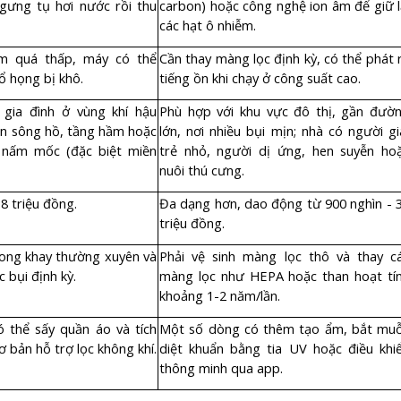
gưng tụ hơi nước rồi thu
carbon) hoặc công nghệ ion âm để giữ l
các hạt ô nhiễm.
m quá thấp, máy có thể
Cần thay màng lọc định kỳ, có thể phát 
ổ họng bị khô.
tiếng ồn khi chạy ở công suất cao.
 gia đình ở vùng khí hậu
Phù hợp với khu vực đô thị, gần đườ
n sông hồ, tầng hầm hoặc
lớn, nơi nhiều bụi mịn; nhà có người gi
 nấm mốc (đặc biệt miền
trẻ nhỏ, người dị ứng, hen suyễn ho
nuôi thú cưng.
8 triệu đồng.
Đa dạng hơn, dao động từ 900 nghìn - 
triệu đồng.
ong khay thường xuyên và
Phải vệ sinh màng lọc thô và thay c
c bụi định kỳ.
màng lọc như HEPA hoặc than hoạt tí
khoảng 1-2 năm/lần.
 thể sấy quần áo và tích
Một số dòng có thêm tạo ẩm, bắt muỗ
 bản hỗ trợ lọc không khí.
diệt khuẩn bằng tia UV hoặc điều khi
thông minh qua app.