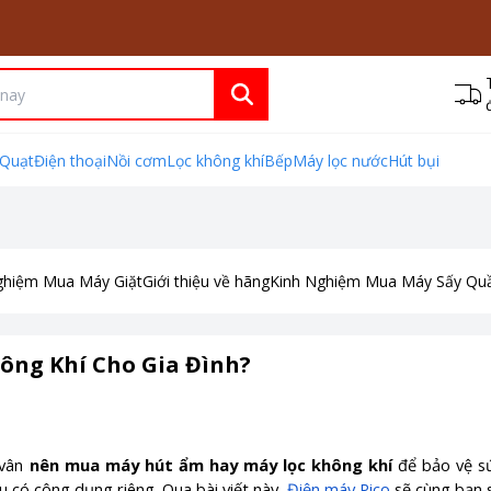
Quạt
Điện thoại
Nồi cơm
Lọc không khí
Bếp
Máy lọc nước
Hút bụi
ghiệm Mua Máy Giặt
Giới thiệu về hãng
Kinh Nghiệm Mua Máy Sấy Qu
ông Khí Cho Gia Đình?
 vân
nên mua máy hút ẩm hay máy lọc không khí
để bảo vệ s
u có công dụng riêng. Qua bài viết này,
Điện máy Pico
sẽ cùng bạn 