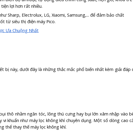
iện lợi hơn rất nhiều.
 như Sharp, Electrolux, LG, Xiaomi, Samsung,... để đảm bảo chất
t từ siêu thị điện máy Pico.
ược Ưa Chuộng Nhất
iết bị này, dưới đây là những thắc mắc phổ biến nhất kèm giải đáp 
bụi thô nhằm ngăn tóc, lông thú cưng hay bụi lớn xâm nhập vào b
ay vi khuẩn như máy lọc không khí chuyên dụng. Một số dòng cao c
g thể thay thế máy lọc không khí.