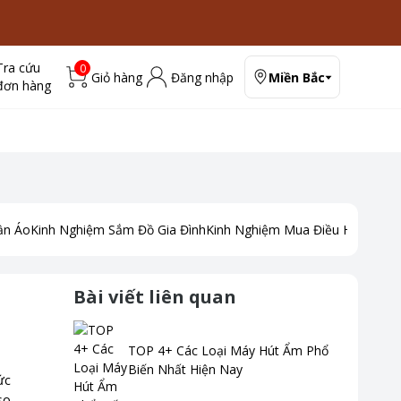
Tra cứu
0
Giỏ hàng
Đăng nhập
Miền Bắc
đơn hàng
ần Áo
Kinh Nghiệm Sắm Đồ Gia Đình
Kinh Nghiệm Mua Điều Hoà
Kinh
Bài viết liên quan
TOP 4+ Các Loại Máy Hút Ẩm Phổ
Biến Nhất Hiện Nay
ức
so