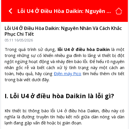
Lỗi U4 Ở Điều Hòa Daikin: Nguyên N
hân Và Cách Khắc Phục Chi Tiết
Lỗi U4 Ở Điều Hòa Daikin: Nguyên Nhân Và Cách Khắc
Phục Chi Tiết
05:11 16/05/2026
Trong quá trình sử dụng,
lỗi U4 ở điều hòa Daikin
là một
trong những sự cố khiến nhiều gia đình lo lắng vì thiết bị đột
ngột ngừng hoạt động và nháy đèn báo lỗi. Để hiểu rõ nguyên
nhân gốc rễ và biết cách xử lý tình trạng này một cách an
toàn, hiệu quả, hãy cùng
Điện máy Pico
tìm hiểu thêm chi tiết
trong bài viết dưới đây.
I. Lỗi U4 ở điều hòa Daikin là lỗi gì?
Khi thiết bị thông báo lỗi U4 ở điều hòa Daikin, điều này có
nghĩa là đường truyền tín hiệu kết nối giữa dàn nóng và dàn
lạnh đang gặp vấn đề hoặc bị gián đoạn.