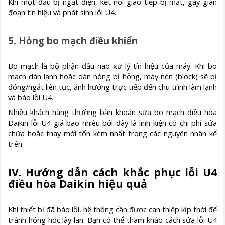
Khi một đầu bị ngắt điện, kết nối giao tiếp bị mất, gây gián
đoạn tín hiệu và phát sinh lỗi U4.
5. Hỏng bo mạch điều khiển
Bo mạch là bộ phận đầu não xử lý tín hiệu của máy. Khi bo
mạch dàn lạnh hoặc dàn nóng bị hỏng, máy nén (block) sẽ bị
đóng/ngắt liên tục, ảnh hưởng trực tiếp đến chu trình làm lạnh
và báo lỗi U4.
Nhiều khách hàng thường băn khoăn sửa bo mạch điều hòa
Daikin lỗi U4 giá bao nhiêu bởi đây là linh kiện có chi phí sửa
chữa hoặc thay mới tốn kém nhất trong các nguyên nhân kể
trên.
IV. Hướng dẫn cách khắc phục lỗi U4
điều hòa Daikin hiệu quả
Khi thiết bị đã báo lỗi, hệ thống cần được can thiệp kịp thời để
tránh hỏng hóc lây lan. Bạn có thể tham khảo cách sửa lỗi U4