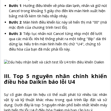
Bước 1
: Hướng điều khiển về phía dàn lạnh, nhấn và giữ nút
Cancel trong khoảng 5 giây cho đến khi màn hình xuất hiện
bảng mã lỗi kèm tín hiệu nhấp nháy.
Bước 2
: Màn hình điều khiển lúc này sẽ hiển thị mã "00" (mã
mặc định của chương trình test lỗi).
Bước 3
: Tiếp tục nhấn nút Cancel từng nhịp một để lướt
qua các mã lỗi. Khi hệ thống phát ra một tiếng "Bíp" dài thì
dừng lại. Nếu trên màn hình hiển thị chữ "U4", chứng tỏ
điều hòa của bạn đã mắc phải lỗi này.
III. Top 5 nguyên nhân chính khiến
điều hòa Daikin báo lỗi U4
Sự cố gián đoạn tín hiệu có thể xuất phát từ nhiều tác nhân
vật lý và kỹ thuật khác nhau trong quá trình lắp đặt và sử
dụng. Dưới đây là top 5 nguyên nhân phổ biến nhất khiến máy
lạnh hiển thị lỗi U4 ở điều hòa Daikin mà bạn cần lưu ý.