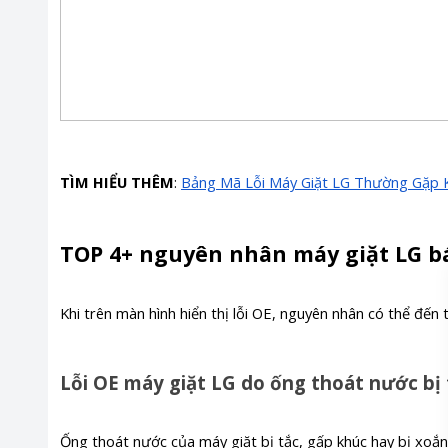
TÌM HIỂU THÊM
:
Bảng Mã Lỗi Máy Giặt LG Thường Gặp 
TOP 4+ nguyên nhân máy giặt LG bá
Khi trên màn hình hiển thị lỗi OE, nguyên nhân có thể đế
Lỗi OE máy giặt LG do ống thoát nước bị 
Ống thoát nước của máy giặt bị tắc, gấp khúc hay bị xoắn 