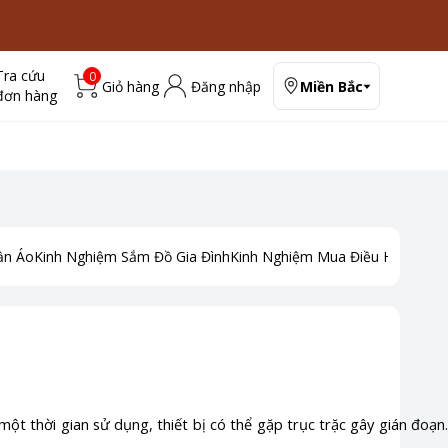
Tra cứu
0
Giỏ hàng
Đăng nhập
Miền Bắc
đơn hàng
ần Áo
Kinh Nghiệm Sắm Đồ Gia Đình
Kinh Nghiệm Mua Điều Hoà
Kinh
u một thời gian sử dụng, thiết bị có thể gặp trục trặc gây gián đoạ