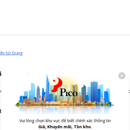
Khi Sử Dụng
o lỗi OE và cách khắc phục
n từ việc ống thoát nước bị tắc hay gập xoắn, đặt quá cao khiến nư
tắc
Vui lòng chọn khu vực để biết chính xác thông tin
Giá, Khuyến mãi, Tồn kho.
sẽ khiến lỗi OE xảy ra.