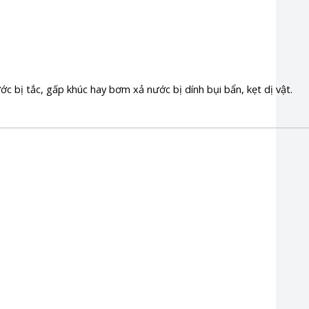
c bị tắc, gấp khúc hay bơm xả nước bị dính bụi bẩn, kẹt dị vật.