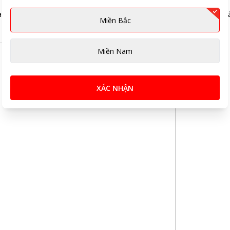
iều chỉnh lại. Nếu bị gấp khúc/xoắn thì chỉ cần chỉnh lại để tránh t
Miền Bắc
Miền Nam
XÁC NHẬN