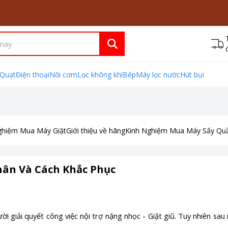
Quạt
Điện thoại
Nồi cơm
Lọc không khí
Bếp
Máy lọc nước
Hút bụi
ghiệm Mua Máy Giặt
Giới thiệu về hãng
Kinh Nghiệm Mua Máy Sấy Qu
hân Và Cách Khắc Phục
ời giải quyết công việc nội trợ nặng nhọc - Giặt giũ. Tuy nhiên sa