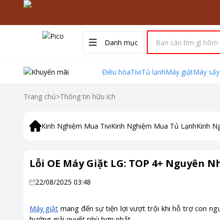
Danh mục
Điều hòa
Tivi
Tủ lạnh
Máy giặt
Máy sấy
Trang chủ
>
Thông tin hữu ích
Kinh Nghiệm Mua Tivi
Kinh Nghiệm Mua Tủ Lạnh
Kinh N
Lỗi OE Máy Giặt LG: TOP 4+ Nguyên N
22/08/2025 03:48
Máy giặt
mang đến sự tiện lợi vượt trội khi hỗ trợ con ngư
hướng giải quyết phù hợp nhất.