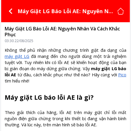
Máy Giặt LG Báo Lỗi AE: Nguyên Nh
ân Và Cách Khắc Phục
Máy Giặt LG Báo Lỗi AE: Nguyên Nhân Và Cách Khắc
Phục
03:30 22/08/2025
Không thể phủ nhận những chương trình giặt đa dạng của
máy giặt LG
đã mang đến cho người dùng một trải nghiệm
tuyệt vời. Tuy nhiên khi có lỗi AE sẽ khiến hoạt động của bạn
bị gián đoạn do máy dừng giữa chừng. Vậy
máy giặt LG báo
lỗi AE
từ đâu, cách khắc phục như thế nào? Hãy cùng với
Pico
tìm hiểu nhé!
Máy giặt LG báo lỗi AE là gì?
Theo giải thích của hãng, lỗi AE trên máy giặt chỉ lỗi mất
nguồn điện giữa chừng trong khi thiết bị đang vận hành bình
thường. Và lúc này, trên màn hình sẽ báo lỗi AE.