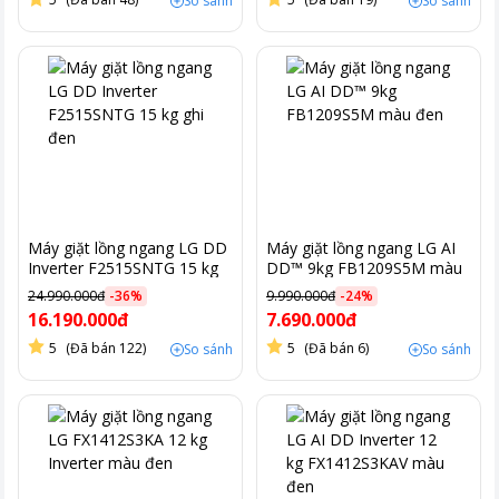
So sánh
So sánh
Máy giặt lồng ngang LG DD
Máy giặt lồng ngang LG AI
Inverter F2515SNTG 15 kg
DD™ 9kg FB1209S5M màu
ghi đen
đen
24.990.000đ
-
36
%
9.990.000đ
-
24
%
16.190.000đ
7.690.000đ
5
(Đã bán 122)
5
(Đã bán 6)
So sánh
So sánh