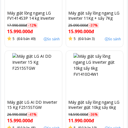
Máy giặt lồng ngang LG
Máy giặt sấy lồng ngang LG
FV1414S3P 14 kg Inverter
Inverter 11Kg + sấy 7Kg
màu xám
FV1411D4W
17.990.000đ
-
12
%
25.090.000đ
-
37
%
15.990.000đ
15.990.000đ
5
(Đã bán 49)
5
(Đã bán 3)
So sánh
So sánh
Máy giặt LG AI DD Inverter
Máy giặt sấy lồng ngang LG
15 Kg F2515STGW
Inverter giặt 10kg sấy 6kg
FV1410D4W1
26.990.000đ
-
41
%
18.590.000đ
-
36
%
15.990.000đ
11.990.000đ
5
(Đã bán 48)
5
(Đã bán 19)