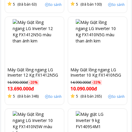
5
(Đã bán 63)
5
(Đã bán 100)
So sánh
So sánh
Máy Giặt lồng ngang LG
Máy Giặt lồng ngang LG
Inverter 12 Kg FX1412N5G
Inverter 10 Kg FX1410N5G
màu than ánh kim
màu than ánh kim
16.990.000đ
-
20
%
14.990.000đ
-
33
%
13.690.000đ
10.090.000đ
5
(Đã bán 348)
5
(Đã bán 265)
So sánh
So sánh