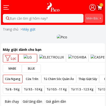
0
Bạn cần tìm gì hôm nay?
Miền Bắc
Trang chủ
>
Máy giặt
Máy giặt
dành cho bạn
Lọc
MABE
BLUE
Cửa Ngang
Cửa Trên
Tủ Chăm Sóc Quần Áo
Tháp Giặt Sấy
C
Từ 8 - 9 Kg
Từ 9.5 - 10 Kg
Từ 10.5 - 11 Kg
Từ 11.5 - 12.5 Kg
Từ 13
Bán chạy
Giá tăng dần
Giá giảm dần