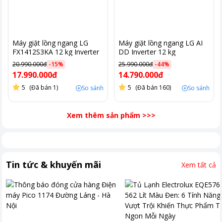
Máy giặt lồng ngang LG
Máy giặt lồng ngang LG AI
FX1412S3KA 12 kg Inverter
DD Inverter 12 kg
màu đen
FX1412S3KAV màu đen
20.990.000đ
-
15
%
25.990.000đ
-
44
%
17.990.000đ
14.790.000đ
5
(Đã bán 1)
5
(Đã bán 160)
So sánh
So sánh
Xem thêm sản phẩm
>>>
Tin tức & khuyến mãi
Xem tất cả