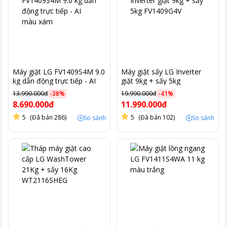
Máy giặt LG FV1409S4M 9.0
Máy giặt sấy LG Inverter
kg dẫn động trực tiếp - AI
giặt 9kg + sấy 5kg
màu xám
FV1409G4V
13.990.000đ
-
38
%
19.990.000đ
-
41
%
8.690.000đ
11.990.000đ
5
(Đã bán 286)
5
(Đã bán 102)
So sánh
So sánh