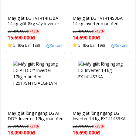
Máy giặt LG FV1414H3BA
Máy giặt LG FV1414S3BA
14 kg giặt 8kg sấy Inverter
14 kg Inverter màu đen
màu đen
27.490.000đ
-
43
%
25.490.000đ
-
43
%
15.690.000đ
14.690.000đ
5
(Đã bán 188)
5
(Đã bán 198)
So sánh
So sánh
Máy giặt lồng ngang LG AI
Máy giặt lồng ngang LG
DD™ Inverter 17kg màu đen
Inverter 14 kg FX1414S3KA
F2517SNTG.AEGPEVN
25.990.000đ
-
31
%
22.990.000đ
-
28
%
18.090.000đ
16.690.000đ