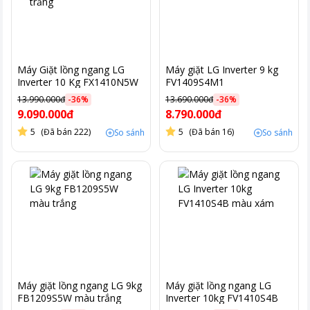
Máy Giặt lồng ngang LG
Máy giặt LG Inverter 9 kg
Inverter 10 Kg FX1410N5W
FV1409S4M1
màu trắng
13.990.000đ
-
36
%
13.690.000đ
-
36
%
9.090.000đ
8.790.000đ
5
(Đã bán 222)
5
(Đã bán 16)
So sánh
So sánh
Máy giặt lồng ngang LG 9kg
Máy giặt lồng ngang LG
FB1209S5W màu trắng
Inverter 10kg FV1410S4B