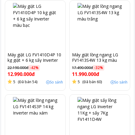
Máy giặt LG FV1410D4P 10
Máy giặt lồng ngang LG
kg giặt + 6 kg sấy Inverter
FV1413S4W 13 kg màu
màu bạc
trắng
22.190.000đ
-
42
%
17.490.000đ
-
32
%
12.990.000đ
11.990.000đ
5
(Đã bán 54)
5
(Đã bán 60)
So sánh
So sánh