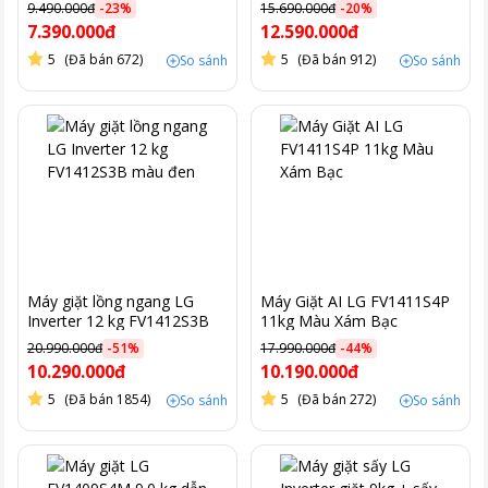
màu xám
9.490.000đ
-
23
%
15.690.000đ
-
20
%
7.390.000đ
12.590.000đ
5
(Đã bán 672)
5
(Đã bán 912)
So sánh
So sánh
Máy giặt lồng ngang LG
Máy Giặt AI LG FV1411S4P
Inverter 12 kg FV1412S3B
11kg Màu Xám Bạc
màu đen
20.990.000đ
-
51
%
17.990.000đ
-
44
%
10.290.000đ
10.190.000đ
5
(Đã bán 1854)
5
(Đã bán 272)
So sánh
So sánh