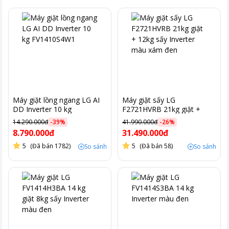
Máy giặt lồng ngang LG AI
Máy giặt sấy LG
DD Inverter 10 kg
F2721HVRB 21kg giặt +
FV1410S4W1
12kg sấy Inverter màu xám
14.290.000đ
-
39
%
41.990.000đ
-
26
%
đen
8.790.000đ
31.490.000đ
5
(Đã bán 1782)
5
(Đã bán 58)
So sánh
So sánh