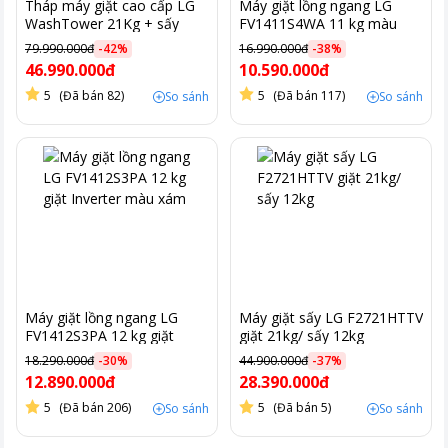
Tháp máy giặt cao cấp LG
Máy giặt lồng ngang LG
WashTower 21Kg + sấy
FV1411S4WA 11 kg màu
16Kg WT2116SHEG
trắng
79.990.000đ
-
42
%
16.990.000đ
-
38
%
46.990.000đ
10.590.000đ
5
(Đã bán 82)
5
(Đã bán 117)
So sánh
So sánh
Máy giặt lồng ngang LG
Máy giặt sấy LG F2721HTTV
FV1412S3PA 12 kg giặt
giặt 21kg/ sấy 12kg
Inverter màu xám
18.290.000đ
-
30
%
44.900.000đ
-
37
%
12.890.000đ
28.390.000đ
5
(Đã bán 206)
5
(Đã bán 5)
So sánh
So sánh