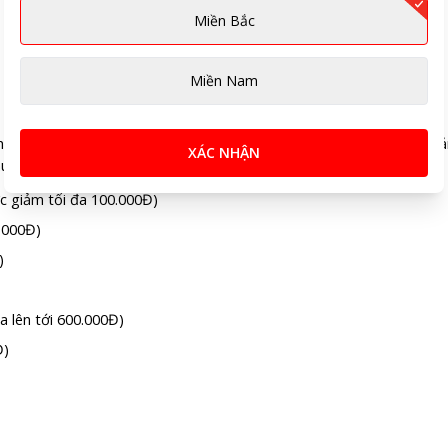
Miền Bắc
Miền Nam
hất, chương trình mang đến loạt mã giảm giá đặc biệt, áp dụng gi
XÁC NHẬN
u:
 giảm tối đa 100.000Đ)
.000Đ)
)
 lên tới 600.000Đ)
Đ)