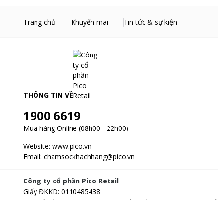
Trang chủ
Khuyến mãi
Tin tức & sự kiện
THÔNG TIN VỀ
1900 6619
Mua hàng Online (08h00 - 22h00)
Website:
www.pico.vn
Email:
chamsockhachhang@pico.vn
Công ty cổ phần Pico Retail
Giấy ĐKKD
:
0110485438
Địa chỉ
:
Tầng 3, Tòa nhà Xuân Thủy, số 173, đường Xuân Thủ
Hà Nội, Việt Nam