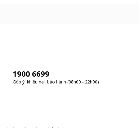
1900 6699
Góp ý, khiếu nại, bảo hành (08h00 - 22h00)
y, Phường Cầu Giấy, Thành phố