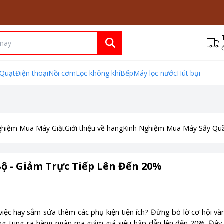
Quạt
Điện thoại
Nồi cơm
Lọc không khí
Bếp
Máy lọc nước
Hút bụi
ghiệm Mua Máy Giặt
Giới thiệu về hãng
Kinh Nghiệm Mua Máy Sấy Qu
Bộ - Giảm Trực Tiếp Lên Đến 20%
việc hay sắm sửa thêm các phụ kiện tiện ích? Đừng bỏ lỡ cơ hội và
ng tung ra hàng ngàn mã giảm giá siêu hấp dẫn lên đến 20%. Đây 