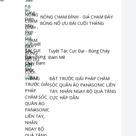
NÓNG CHẠM ĐỈNH - GIÁ CHẠM ĐÁY:
BÙNG NỔ ƯU ĐÃI CUỐI THÁNG
Tuyệt Tác Cực Đại - Bùng Cháy
Đam Mê
ĐẶT TRƯỚC GIẢI PHÁP CHĂM
SÓC QUẦN ÁO PANASONIC LIỀN
TAY, NHẬN NGAY BỘ QUÀ TẶNG
CỰC HẤP DẪN