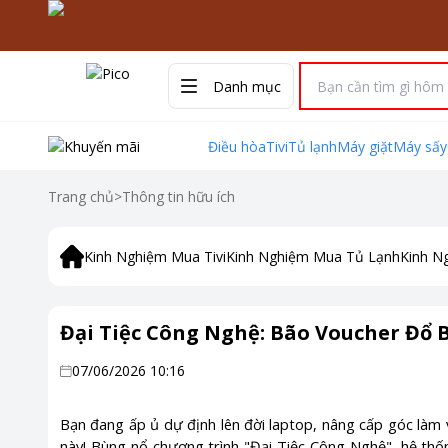
Danh mục
Điều hòa
Tivi
Tủ lạnh
Máy giặt
Máy sấy
Trang chủ
>
Thông tin hữu ích
Kinh Nghiệm Mua Tivi
Kinh Nghiệm Mua Tủ Lạnh
Kinh N
Đại Tiệc Công Nghệ: Bão Voucher Đổ 
07/06/2026 10:16
Bạn đang ấp ủ dự định lên đời laptop, nâng cấp góc làm 
này! Bùng nổ chương trình "Đại Tiệc Công Nghệ", hệ thố