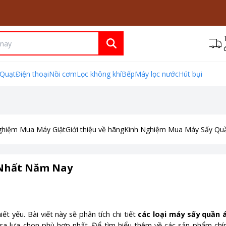
Quạt
Điện thoại
Nồi cơm
Lọc không khí
Bếp
Máy lọc nước
Hút bụi
ghiệm Mua Máy Giặt
Giới thiệu về hãng
Kinh Nghiệm Mua Máy Sấy Qu
 Nhất Năm Nay
ết yếu. Bài viết này sẽ phân tích chi tiết
các loại máy sấy quần 
 ra lựa chọn phù hợp nhất. Để tìm hiểu thêm về các sản phẩm chí