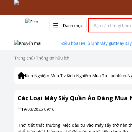
Danh mục
Điều hòa
Tivi
Tủ lạnh
Máy giặt
Máy sấy
Trang chủ
>
Thông tin hữu ích
Kinh Nghiệm Mua Tivi
Kinh Nghiệm Mua Tủ Lạnh
Kinh N
Các Loại Máy Sấy Quần Áo Đáng Mua
19/03/2025 09:16
Thời tiết thất thường, việc đầu tư vào máy sấy trở nên thi
phổ biến nhất hiện nay, từ đó giúp người tiêu dùng đưa