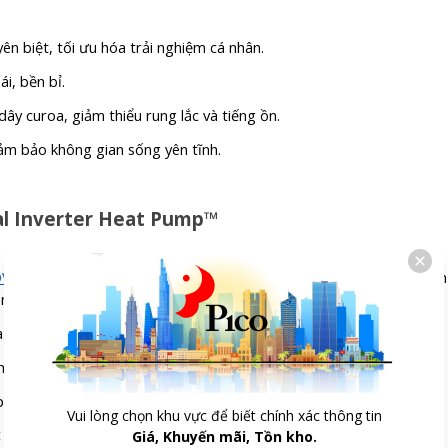
n biệt, tối ưu hóa trải nghiệm cá nhân.
i, bền bỉ.
dây curoa, giảm thiểu rung lắc và tiếng ồn.
m bảo không gian sống yên tĩnh.
al Inverter Heat Pump™
DVHP50P
là giải pháp hoàn hảo cho gia đình đông thành viên (trên
n như chăn mền.
à sự tiện lợi tối đa cho người dùng.
 hư hỏng.
 và ổn định.
Vui lòng chọn khu vực để biết chính xác thông tin
Giá, Khuyến mãi, Tồn kho.