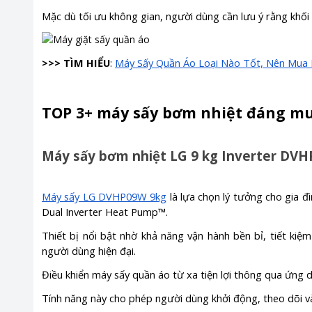
Mặc dù tối ưu không gian, người dùng cần lưu ý rằng khối
>>> TÌM HIỂU
:
Máy Sấy Quần Áo Loại Nào Tốt, Nên Mua 
TOP 3+ máy sấy bơm nhiệt đáng m
Máy sấy bơm nhiệt LG 9 kg Inverter DV
Máy sấy LG DVHP09W 9kg
là lựa chọn lý tưởng cho gia đ
Dual Inverter Heat Pump™.
Thiết bị nổi bật nhờ khả năng vận hành bền bỉ, tiết kiệ
người dùng hiện đại.
Điều khiển máy sấy quần áo từ xa tiện lợi thông qua ứng
Tính năng này cho phép người dùng khởi động, theo dõi và 