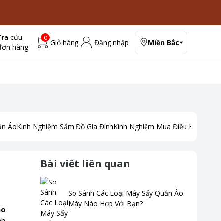
Tra cứu
0
Giỏ hàng
Đăng nhập
Miền Bắc
đơn hàng
ần Áo
Kinh Nghiệm Sắm Đồ Gia Đình
Kinh Nghiệm Mua Điều Hoà
Kinh
Bài viết liên quan
So Sánh Các Loại Máy Sấy Quần Áo:
Máy Nào Hợp Với Bạn?
áo
nh