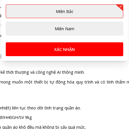
, bảo vệ an toàn cho cả những chất liệu nhạy cảm như lụa hoặc len.
Miền Bắc
liệu quần áo.
thể thao, sấy nhanh, sấy ngừa dị ứng (Allergy Care).
Miền Nam
tưởng cho gia đình có trẻ nhỏ.
XÁC NHẬN
spoke AI DV90BB9440GH/SV 9kg
t kế thời thượng và công nghệ AI thông minh.
mong muốn một thiết bị tự động hóa quy trình và có tính thẩm 
hiệt) liên tục theo dõi tình trạng quần áo.
ảo quần áo khô đều mà không bị sấy quá mức.