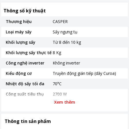
Thông số kỹ thuật
Thương hiệu
CASPER
Loại máy sấy
Sấy ngưng tụ
Khối lượng sấy
Từ 8 đến 10 kg
Khối lượng sấy thực tế
8 Kg
Công nghệ inverter
Không inverter
Kiểu động cơ
Truyền động gián tiếp (dây Curoa)
Nhiệt độ sấy tối đa
70°C
Công suất tiêu thụ
2700 W
Xem thêm
Số chương trình hoạt
16 chương trình
động
Bảng điều khiển
Nút xoay
Thông tin sản phẩm
Nút nhấn điện tử