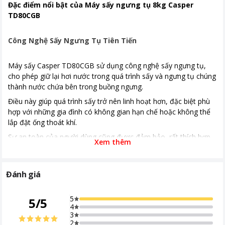
Đặc điểm nổi bật của Máy sấy ngưng tụ 8kg Casper
Tiếng Anh
TD80CGB
Tiếng Việt
Chất liệu lồng sấy
Thép mạ kẽm
Công Nghệ Sấy Ngưng Tụ Tiên Tiến
Kích thước, khối lượng
Cao 84.5 cm - Ngang 59.5 cm - Sâu
62.5 cm - Nặng 41 kg
Máy sấy Casper TD80CGB sử dụng công nghệ sấy ngưng tụ,
cho phép giữ lại hơi nước trong quá trình sấy và ngưng tụ chúng
Năm ra mắt
2022
thành nước chứa bên trong buồng ngưng.
Nơi sản xuất
Trung Quốc
Điều này giúp quá trình sấy trở nên linh hoạt hơn, đặc biệt phù
hợp với những gia đình có không gian hạn chế hoặc không thể
Thời gian bảo hành
24 tháng
lắp đặt ống thoát khí.
Tiện ích
Cảm biến độ ẩm
Sự an toàn của người dùng cũng được đảm bảo, rất thích hợp
Xem thêm
Sấy đảo chiều giúp áo quần không bị
cho những gia đình có trẻ nhỏ.
xoắn rối
Công nghệ sấy ngưng tụ không chỉ giúp tiết kiệm diện tích mà
Khoảng giá
Từ 5 - 10 triệu
còn giảm thiểu nguy cơ rò rỉ hơi nước hay gây ẩm ướt trong
Đánh giá
không gian sống.
Khi sử dụng máy sấy này, người dùng hoàn toàn có thể yên tâm
5
5
/
5
4
về tính an toàn, không lo lắng về việc nước bị rò rỉ ra ngoài.
3
2