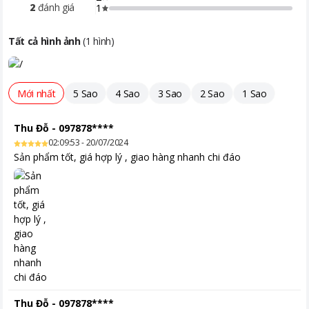
2
đánh giá
1
Tất cả hình ảnh
(
1
hình)
Mới nhất
5 Sao
4 Sao
3 Sao
2 Sao
1 Sao
Thu Đỗ
-
097878****
02:09:53 - 20/07/2024
Sản phẩm tốt, giá hợp lý , giao hàng nhanh chi đáo
Thu Đỗ
-
097878****