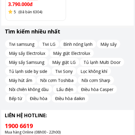
năng mà còn giảm thiểu chi phí hóa đơn hàng tháng cho gia
3.790.000đ
đình.
5
(Đã bán 6304)
Bạn có thể yên tâm rằng máy sấy sẽ hoạt động hiệu quả mà
không gây lãng phí năng lượng.
Tìm kiếm nhiều nhất
Tivi samsung
Tivi LG
Bình nóng lạnh
Máy sấy
Máy sấy Electrolux
Máy giặt Electrolux
Máy sấy Samsung
Máy giặt LG
Tủ lạnh Multi Door
Tủ lạnh side by side
Tivi Sony
Lọc không khí
Máy hút ẩm
Nồi cơm Toshiba
Nồi cơm Sharp
Nồi chiên không dầu
Lẩu điện
Điều hòa Casper
Bếp từ
Điều hòa
Điều hòa daikin
LIÊN HỆ HOTLINE:
1900 6619
Mua hàng Online (08h00 - 22h00)