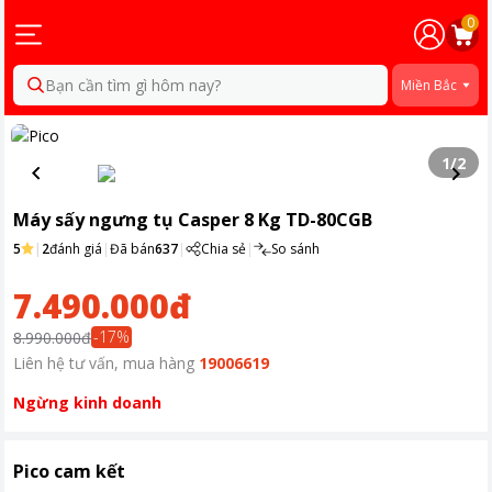
0
Bạn cần tìm gì hôm nay?
Miền Bắc
1
/
2
Máy sấy ngưng tụ Casper 8 Kg TD-80CGB
5
|
2
đánh giá
|
Đã bán
637
|
Chia sẻ
|
So sánh
7.490.000đ
-
17
%
8.990.000đ
Liên hệ tư vấn, mua hàng
19006619
Ngừng kinh doanh
Pico cam kết