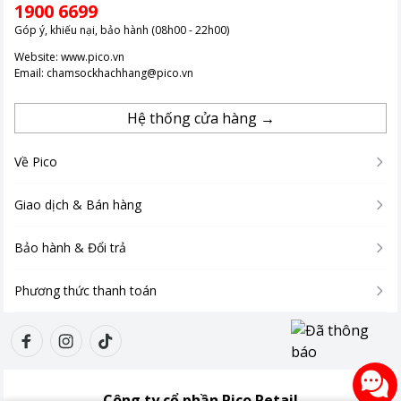
1900 6699
Góp ý, khiếu nại, bảo hành (08h00 - 22h00)
Website:
www.pico.vn
Email:
chamsockhachhang@pico.vn
Hệ thống cửa hàng →
Về Pico
Giao dịch & Bán hàng
Bảo hành & Đổi trả
Phương thức thanh toán
Chế Độ Refresh: Loại Bỏ Mùi Khó Chịu
Quần áo sau khi giặt thường có thể mang theo những mùi khó
chịu như mùi khói lẩu, khói thuốc, ẩm mốc, hay mùi từ lông thú
cưng.
Công ty cổ phần Pico Retail