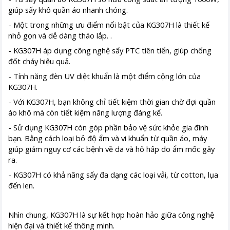
giúp sấy khô quần áo nhanh chóng.
- Một trong những ưu điểm nổi bật của KG307H là thiết kế
nhỏ gọn và dễ dàng tháo lắp. .
- KG307H áp dụng công nghệ sấy PTC tiên tiến, giúp chống
đốt cháy hiệu quả.
- Tính năng đèn UV diệt khuẩn là một điểm cộng lớn của
KG307H.
- Với KG307H, bạn không chỉ tiết kiệm thời gian chờ đợi quần
áo khô mà còn tiết kiệm năng lượng đáng kể.
- Sử dụng KG307H còn góp phần bảo vệ sức khỏe gia đình
bạn. Bằng cách loại bỏ độ ẩm và vi khuẩn từ quần áo, máy
giúp giảm nguy cơ các bệnh về da và hô hấp do ẩm mốc gây
ra.
- KG307H có khả năng sấy đa dạng các loại vải, từ cotton, lụa
đến len.
Nhìn chung, KG307H là sự kết hợp hoàn hảo giữa công nghệ
hiện đại và thiết kế thông minh.