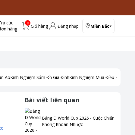
Tra cứu
0
Giỏ hàng
Đăng nhập
Miền Bắc
đơn hàng
ần Áo
Kinh Nghiệm Sắm Đồ Gia Đình
Kinh Nghiệm Mua Điều Hoà
Kinh
Bài viết liên quan
Bảng D World Cup 2026 - Cuộc Chiến
Không Khoan Nhược
co