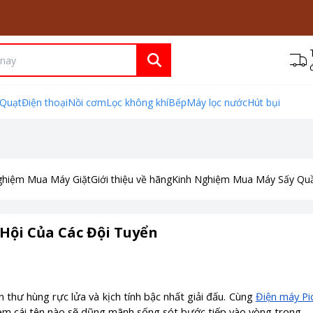
Quạt
Điện thoại
Nồi cơm
Lọc không khí
Bếp
Máy lọc nước
Hút bụi
ghiệm Mua Máy Giặt
Giới thiệu về hãng
Kinh Nghiệm Mua Máy Sấy Qu
Hội Của Các Đội Tuyển
hư hùng rực lửa và kịch tính bậc nhất giải đấu. Cùng
Điện máy Pi
em cái tên nào sẽ dũng mãnh sống sót bước tiếp vào vòng trong.