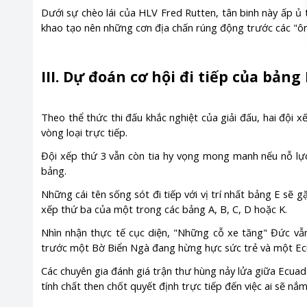
Dưới sự chèo lái của HLV Fred Rutten, tân binh này ấp 
khao tạo nên những cơn địa chấn rúng động trước các "ôn
III. Dự đoán cơ hội đi tiếp của bảng
Theo thể thức thi đấu khắc nghiệt của giải đấu, hai đội 
vòng loại trực tiếp.
Đội xếp thứ 3 vẫn còn tia hy vọng mong manh nếu nỗ lực
bảng.
Những cái tên sống sót đi tiếp với vị trí nhất bảng E sẽ g
xếp thứ ba của một trong các bảng A, B, C, D hoặc K.
Nhìn nhận thực tế cục diện, "Những cỗ xe tăng" Đức vẫ
trước một Bờ Biển Ngà đang hừng hực sức trẻ và một Ecu
Các chuyên gia đánh giá trận thư hùng nảy lửa giữa Ecuad
tính chất then chốt quyết định trực tiếp đến việc ai sẽ nắ