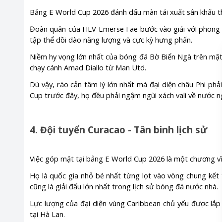
Bảng E World Cup 2026 đánh dấu màn tái xuất sân khấu th
Đoàn quân của HLV Emerse Fae bước vào giải với phong 
tập thể dồi dào năng lượng và cực kỳ hưng phấn.
Niềm hy vọng lớn nhất của bóng đá Bờ Biển Ngà trên mặt 
chạy cánh Amad Diallo từ Man Utd.
Dù vậy, rào cản tâm lý lớn nhất mà đại diện châu Phi ph
Cup trước đây, họ đều phải ngậm ngùi xách vali về nước 
4. Đội tuyển Curacao - Tân binh lịch sử
Việc góp mặt tại bảng E World Cup 2026 là một chương vĩ
Họ là quốc gia nhỏ bé nhất từng lọt vào vòng chung kết 
cũng là giải đấu lớn nhất trong lịch sử bóng đá nước nhà.
Lực lượng của đại diện vùng Caribbean chủ yếu được lắp 
tại Hà Lan.