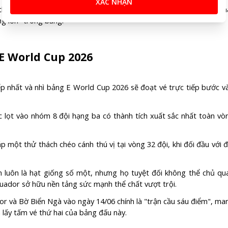
XÁC NHẬN
ủ tham vọng trở thành một kẻ ngáng đường khó chịu, mang theo kh
g lớn" trong bảng.
 E World Cup 2026
xếp nhất và nhì bảng E World Cup 2026 sẽ đoạt vé trực tiếp bước v
 lọt vào nhóm 8 đội hạng ba có thành tích xuất sắc nhất toàn vò
ặp một thử thách chéo cánh thú vị tại vòng 32 đội, khi đối đầu với đ
n luôn là hạt giống số một, nhưng họ tuyệt đối không thể chủ qu
ador sở hữu nền tảng sức mạnh thể chất vượt trội.
or và Bờ Biển Ngà vào ngày 14/06 chính là "trận cầu sáu điểm", ma
m lấy tấm vé thứ hai của bảng đấu này.