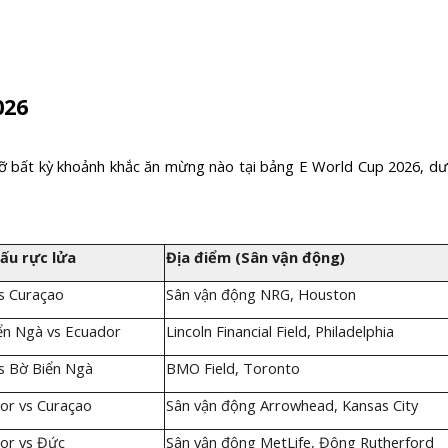
026
ỡ bất kỳ khoảnh khắc ăn mừng nào tại bảng E World Cup 2026, dư
ấu rực lửa
Địa điểm (Sân vận động)
s Curaçao
Sân vận động NRG, Houston
ển Ngà vs Ecuador
Lincoln Financial Field, Philadelphia
s Bờ Biển Ngà
BMO Field, Toronto
or vs Curaçao
Sân vận động Arrowhead, Kansas City
or vs Đức
Sân vận động MetLife, Đông Rutherford