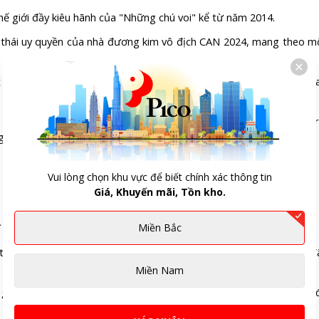
ế giới đầy kiêu hãnh của "Những chú voi" kể từ năm 2014.
thái uy quyền của nhà đương kim vô địch CAN 2024, mang theo m
trận tấn công được đặt trọn vẹn lên đôi chân ma thuật của ngôi s
ải vượt qua là cái dớp buồn trong quá khứ: ở cả 3 lần tham dự Wor
ngay sau vòng bảng.
Vui lòng chọn khu vực để biết chính xác thông tin
Giá, Khuyến mãi, Tồn kho.
 đại đối với Curaçao.
Miền Bắc
thế giới với dân số chỉ vỏn vẹn khoảng 156.000 người, đồng thời đ
Miền Nam
ghép từ những cầu thủ sinh ra, lớn lên và hấp thụ tinh hoa bóng 