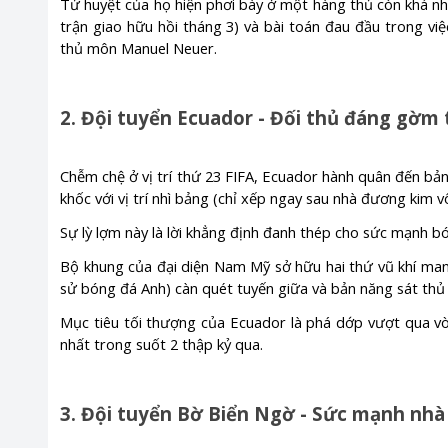
Tử huyệt của họ hiện phơi bày ở một hàng thủ còn khá nhiề
trận giao hữu hồi tháng 3) và bài toán đau đầu trong vi
thủ môn Manuel Neuer.
2. Đội tuyển Ecuador - Đối thủ đáng gờ
Chễm chệ ở vị trí thứ 23 FIFA, Ecuador hành quân đến bả
khốc với vị trí nhì bảng (chỉ xếp ngay sau nhà đương kim v
Sự lỳ lợm này là lời khẳng định đanh thép cho sức mạnh b
Bộ khung của đại diện Nam Mỹ sở hữu hai thứ vũ khí mang 
sử bóng đá Anh) càn quét tuyến giữa và bản năng sát thủ 
Mục tiêu tối thượng của Ecuador là phá dớp vượt qua v
nhất trong suốt 2 thập kỷ qua.
3. Đội tuyển Bờ Biển Ngờ - Sức mạnh nhà 