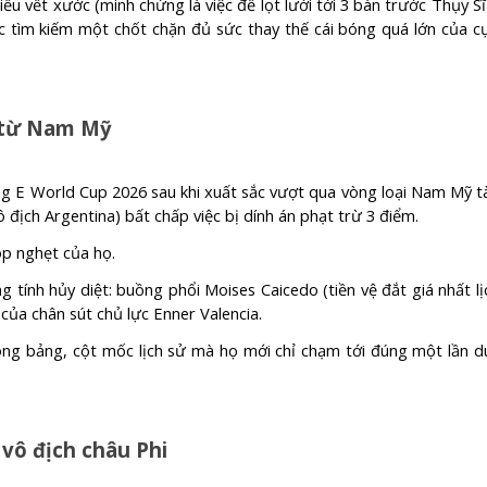
u vết xước (minh chứng là việc để lọt lưới tới 3 bàn trước Thụy Sĩ
ệc tìm kiếm một chốt chặn đủ sức thay thế cái bóng quá lớn của c
m từ Nam Mỹ
ng E World Cup 2026 sau khi xuất sắc vượt qua vòng loại Nam Mỹ t
ô địch Argentina) bất chấp việc bị dính án phạt trừ 3 điểm.
óp nghẹt của họ.
tính hủy diệt: buồng phổi Moises Caicedo (tiền vệ đắt giá nhất lị
của chân sút chủ lực Enner Valencia.
òng bảng, cột mốc lịch sử mà họ mới chỉ chạm tới đúng một lần d
vô địch châu Phi