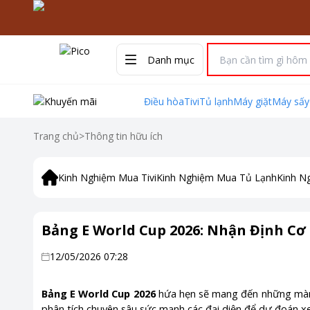
Danh mục
Điều hòa
Tivi
Tủ lạnh
Máy giặt
Máy sấy
Trang chủ
>
Thông tin hữu ích
Kinh Nghiệm Mua Tivi
Kinh Nghiệm Mua Tủ Lạnh
Kinh N
Bảng E World Cup 2026: Nhận Định Cơ 
12/05/2026 07:28
Bảng E World Cup 2026
hứa hẹn sẽ mang đến những màn t
phân tích chuyên sâu sức mạnh các đại diện để dự đoán x