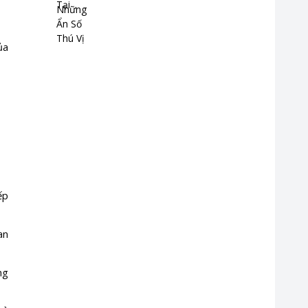
ủa
ếp
an
ng