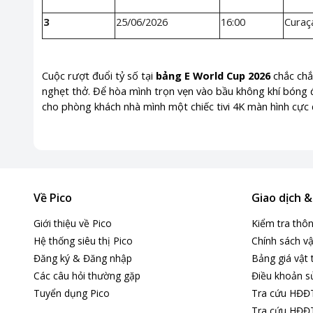
3
25/06/2026
16:00
Curaç
Cuộc rượt đuổi tỷ số tại
bảng E World Cup 2026
chắc chắ
nghẹt thở. Để hòa mình trọn vẹn vào bầu không khí bóng đ
cho phòng khách nhà mình một chiếc tivi 4K màn hình cực 
Về Pico
Giao dịch 
Giới thiệu về Pico
Kiểm tra thô
Hệ thống siêu thị Pico
Chính sách vậ
Đăng ký & Đăng nhập
Bảng giá vật 
Các câu hỏi thường gặp
Điều khoản s
Tuyển dụng Pico
Tra cứu HĐĐ
Tra cứu HĐĐT