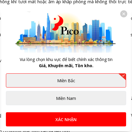
không khí tươi mát hoặc ấm áp khắp phòng mà không thổi trực ti
hỏe người dùng thông qua hệ thống phin lọc Enzyme Blue và phin l
 mất thời gian cài đặt lại chế độ sau mỗi sự cố điện lưới, mang lại 
Vui lòng chọn khu vực để biết chính xác thông tin
Giá, Khuyến mãi, Tồn kho.
100 BTU FTXM50XVMV
Miền Bắc
nh mẽ hơn cho không gian từ 20 - 30 m2 thì mã FTXV50QVMV ho
Miền Nam
nghi, đi kèm phin lọc Enzyme Blue có khả năng diệt khuẩn và khử m
XÁC NHẬN
 có những giấc ngủ sâu và yên tĩnh.