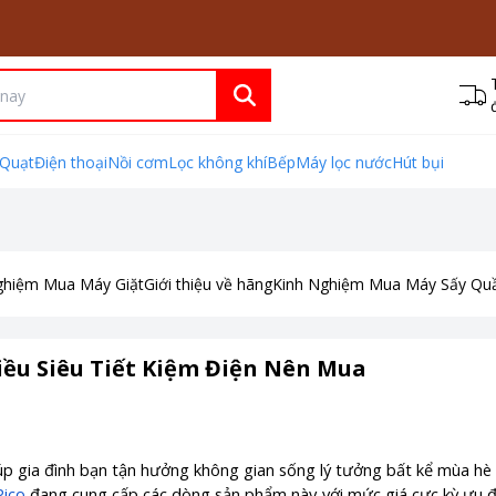
Quạt
Điện thoại
Nồi cơm
Lọc không khí
Bếp
Máy lọc nước
Hút bụi
ghiệm Mua Máy Giặt
Giới thiệu về hãng
Kinh Nghiệm Mua Máy Sấy Qu
iều Siêu Tiết Kiệm Điện Nên Mua
iúp gia đình bạn tận hưởng không gian sống lý tưởng bất kể mùa hè 
Pico
đang cung cấp các dòng sản phẩm này với mức giá cực kỳ ưu đ