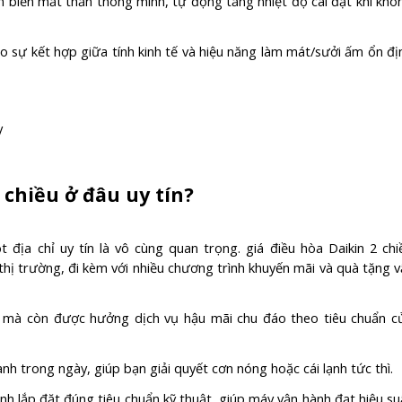
 biến mắt thần thông minh, tự động tăng nhiệt độ cài đặt khi khô
o sự kết hợp giữa tính kinh tế và hiệu năng làm mát/sưởi ấm ổn đị
 chiều ở đâu uy tín?
t địa chỉ uy tín là vô cùng quan trọng. giá điều hòa Daikin 2 chi
thị trường, đi kèm với nhiều chương trình khuyến mãi và quà tặng v
 mà còn được hưởng dịch vụ hậu mãi chu đáo theo tiêu chuẩn c
anh trong ngày, giúp bạn giải quyết cơn nóng hoặc cái lạnh tức thì.
nh lắp đặt đúng tiêu chuẩn kỹ thuật, giúp máy vận hành đạt hiệu su