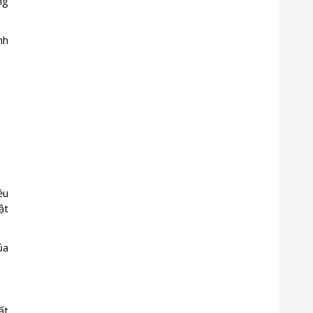
ng
nh
ều
ật
ủa
ất