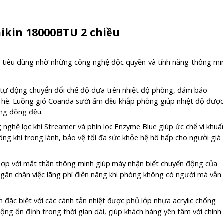
aikin 18000BTU 2 chiều
i tiêu dùng nhờ những công nghệ độc quyền và tính năng thông mi
g tự động chuyển đổi chế độ dựa trên nhiệt độ phòng, đảm bảo
hè. Luồng gió Coanda sưởi ấm đều khắp phòng giúp nhiệt độ đượ
ông đồng đều.
 nghệ lọc khí Streamer và phin lọc Enzyme Blue giúp ức chế vi khuẩ
hông khí trong lành, bảo vệ tối đa sức khỏe hệ hô hấp cho người già
 hợp với mắt thần thông minh giúp máy nhận biết chuyển động của
ngăn chặn việc lãng phí điện năng khi phòng không có người mà vẫn
 đặc biệt với các cánh tản nhiệt được phủ lớp nhựa acrylic chống
ng ổn định trong thời gian dài, giúp khách hàng yên tâm với chính