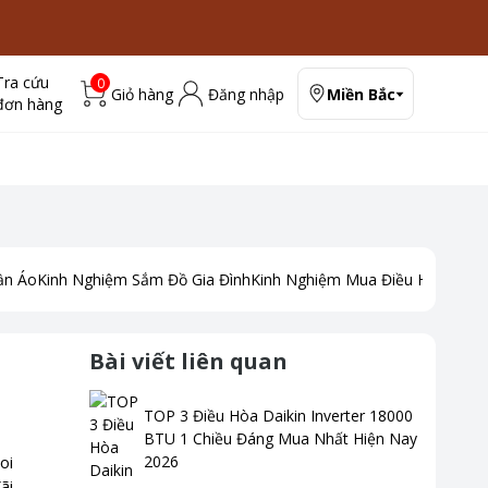
Tra cứu
0
Giỏ hàng
Đăng nhập
Miền Bắc
đơn hàng
ần Áo
Kinh Nghiệm Sắm Đồ Gia Đình
Kinh Nghiệm Mua Điều Hoà
Kinh
Bài viết liên quan
TOP 3 Điều Hòa Daikin Inverter 18000
BTU 1 Chiều Đáng Mua Nhất Hiện Nay
2026
oi
ãi