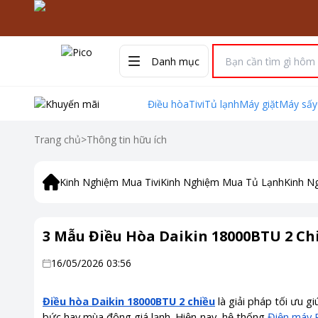
Danh mục
Điều hòa
Tivi
Tủ lạnh
Máy giặt
Máy sấy
Trang chủ
>
Thông tin hữu ích
Kinh Nghiệm Mua Tivi
Kinh Nghiệm Mua Tủ Lạnh
Kinh N
3 Mẫu Điều Hòa Daikin 18000BTU 2 Ch
16/05/2026 03:56
Điều hòa Daikin 18000BTU 2 chiều
là giải pháp tối ưu g
bức hay mùa đông giá lạnh. Hiện nay, hệ thống
Điện máy 