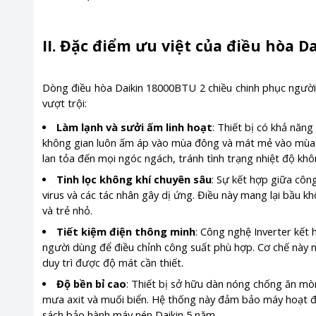
II. Đặc điểm ưu việt của điều hòa D
Dòng điều hòa Daikin 18000BTU 2 chiều chinh phục ngườ
vượt trội:
Làm lạnh và sưởi ấm linh hoạt
: Thiết bị có khả năn
không gian luôn ấm áp vào mùa đông và mát mẻ vào mùa 
lan tỏa đến mọi ngóc ngách, tránh tình trạng nhiệt độ kh
Tinh lọc không khí chuyên sâu
: Sự kết hợp giữa công
virus và các tác nhân gây dị ứng. Điều này mang lại bầu k
và trẻ nhỏ.
Tiết kiệm điện thông minh
: Công nghệ Inverter kết
người dùng để điều chỉnh công suất phù hợp. Cơ chế này 
duy trì được độ mát cần thiết.
Độ bền bỉ cao
: Thiết bị sở hữu dàn nóng chống ăn mòn
mưa axit và muối biển. Hệ thống này đảm bảo máy hoạt độ
sách bảo hành máy nén Daikin 5 năm.