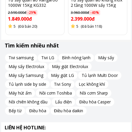
1000W 15Kg KG332
2 tầng 1000W sấy 15Kg
KANGAROO KG310
2.590.000đ
-
29
%
3.960.000đ
-
40
%
1.849.000đ
2.399.000đ
5
(Đã bán 20)
5
(Đã bán 118)
Tìm kiếm nhiều nhất
Tivi samsung
Tivi LG
Bình nóng lạnh
Máy sấy
Máy sấy Electrolux
Máy giặt Electrolux
Máy sấy Samsung
Máy giặt LG
Tủ lạnh Multi Door
Tủ lạnh side by side
Tivi Sony
Lọc không khí
Máy hút ẩm
Nồi cơm Toshiba
Nồi cơm Sharp
Nồi chiên không dầu
Lẩu điện
Điều hòa Casper
Bếp từ
Điều hòa
Điều hòa daikin
LIÊN HỆ HOTLINE: