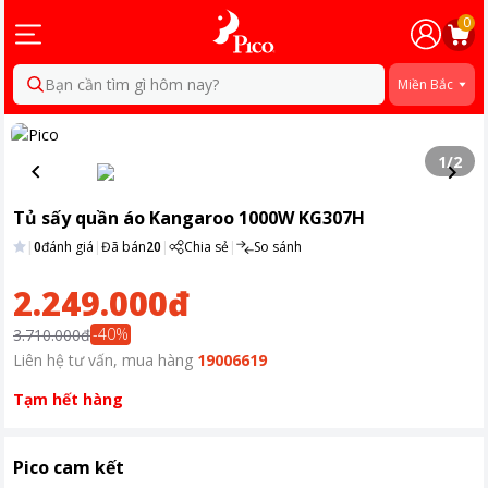
0
Bạn cần tìm gì hôm nay?
Miền Bắc
1
/
2
Tủ sấy quần áo Kangaroo 1000W KG307H
|
0
đánh giá
|
Đã bán
20
|
Chia sẻ
|
So sánh
2.249.000đ
-
40
%
3.710.000đ
Liên hệ tư vấn, mua hàng
19006619
Tạm hết hàng
Pico cam kết