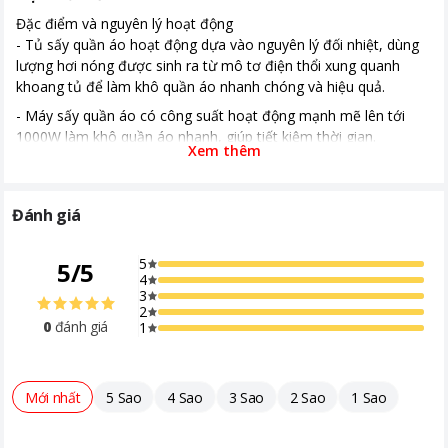
Đặc điểm và nguyên lý hoạt động
- Tủ sấy quần áo hoạt động dựa vào nguyên lý đối nhiệt, dùng
lượng hơi nóng được sinh ra từ mô tơ điện thổi xung quanh
khoang tủ để làm khô quần áo nhanh chóng và hiệu quả.
- Máy sấy quần áo có công suất hoạt động mạnh mẽ lên tới
1000W làm khô quần áo nhanh, giúp tiết kiệm thời gian.
Xem thêm
- Thời gian sấy mất khoảng từ 1 đến 180 phút, nhiệt độ sấy tối
đa từ 60 - 70°C, tủ sấy ở mức nhiệt vừa phải giúp giảm hư hại,
phai màu quần áo.
Đánh giá
Khối lượng sấy
Khối lượng sấy tối đa 15 kg mỗi lần sấy, đáp ứng tốt nhu cầu
5
5
/
5
làm khô nhanh quần áo trong mọi điều kiện thời tiết.
4
3
Công nghệ sấy
2
0
đánh giá
1
- Máy sấy quần áo Kangaroo sử dụng công nghệ sấy cộng
hưởng nhiệt PTC không đốt cháy, hong khô quần áo nhanh
chóng và an toàn, giúp quần áo không bị nhăn và phai màu.
Mới nhất
5 Sao
4 Sao
3 Sao
2 Sao
1 Sao
Tổng quan thiết kế
- Thiết kế hình chữ nhật đơn giản, kích thước nhỏ gọn phù hợp