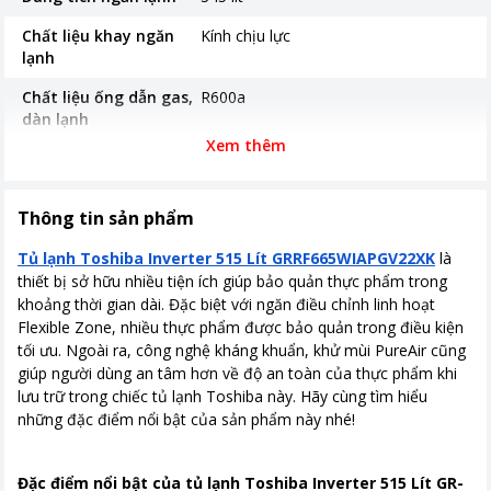
Chất liệu khay ngăn
Kính chịu lực
lạnh
Chất liệu ống dẫn gas,
R600a
dàn lạnh
Xem thêm
Công nghệ inverter
Có inverter
Nơi sản xuất
Trung Quốc
Thông tin sản phẩm
Thời gian bảo hành
24 tháng
Tủ lạnh Toshiba Inverter 515 Lít GRRF665WIAPGV22XK
là
Công nghệ tiết kiệm
Công nghệ Origin Inverter tiết kiệm
thiết bị sở hữu nhiều tiện ích giúp bảo quản thực phẩm trong
điện
điện
khoảng thời gian dài. Đặc biệt với ngăn điều chỉnh linh hoạt
Flexible Zone, nhiều thực phẩm được bảo quản trong điều kiện
Công nghệ làm lạnh
Luồng khí lạnh đa chiều
tối ưu. Ngoài ra, công nghệ kháng khuẩn, khử mùi PureAir cũng
giúp người dùng an tâm hơn về độ an toàn của thực phẩm khi
Công nghệ kháng
Khử mùi diệt khuẩn với công nghệ
lưu trữ trong chiếc tủ lạnh Toshiba này. Hãy cùng tìm hiểu
khuẩn, khử mùi
PureAir
những đặc điểm nổi bật của sản phẩm này nhé!
Kích thước, khối lượng
Cao 189.8 cm - Rộng 83.3 cm - Sâu
65.3 cm - Nặng 108 kg
Đặc điểm nổi bật của tủ lạnh Toshiba Inverter 515 Lít GR-