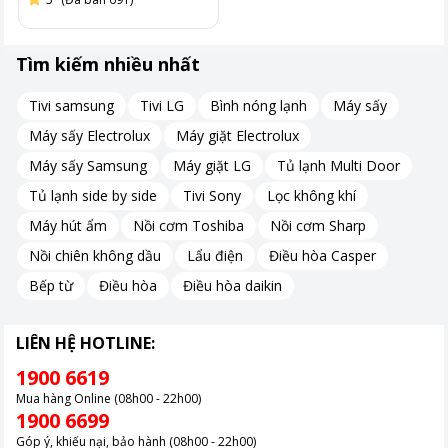
Tìm kiếm nhiều nhất
Tivi samsung
Tivi LG
Bình nóng lạnh
Máy sấy
Máy sấy Electrolux
Máy giặt Electrolux
Máy sấy Samsung
Máy giặt LG
Tủ lạnh Multi Door
Tủ lạnh side by side
Tivi Sony
Lọc không khí
Máy hút ẩm
Nồi cơm Toshiba
Nồi cơm Sharp
Nồi chiên không dầu
Lẩu điện
Điều hòa Casper
Bếp từ
Điều hòa
Điều hòa daikin
Công nghệ làm lạnh đa chiều
LIÊN HỆ HOTLINE:
Với trang bị công nghệ làm lạnh đa chiều, phân tán hơi lạnh đến
1900 6619
mọi vị trí trong tủ. Dù cho thực phẩm đang được đặt ở vị trí nào
Mua hàng Online (08h00 - 22h00)
thì cũng tiếp cận đầy đủ hơi lạnh. Điều này giúp thực phẩm giữ
1900 6699
được sự tươi ngon và các chất dinh dưỡng trong khoảng thời
Góp ý, khiếu nại, bảo hành (08h00 - 22h00)