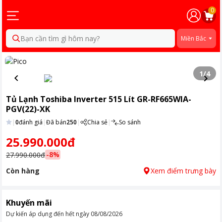
0
Bạn cần tìm gì hôm nay?
Miền Bắc
1
/
4
Tủ Lạnh Toshiba Inverter 515 Lít GR-RF665WIA-
PGV(22)-XK
|
0
đánh giá
|
Đã bán
250
|
Chia sẻ
|
So sánh
25.990.000đ
-
8
%
27.990.000đ
Còn hàng
Xem điểm trưng bày
Khuyến mãi
Dự kiến áp dụng đến hết ngày
08/08/2026