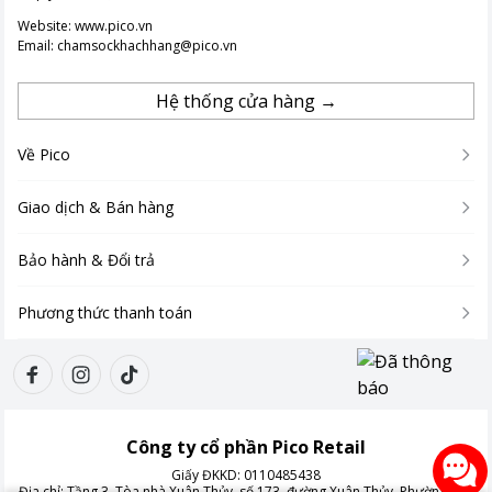
gian dài.
Website:
www.pico.vn
Email:
chamsockhachhang@pico.vn
Hệ thống cửa hàng →
Về Pico
Giao dịch & Bán hàng
Bảo hành & Đổi trả
Phương thức thanh toán
Công ty cổ phần Pico Retail
Giấy ĐKKD:
0110485438
Địa chỉ:
Tầng 3, Tòa nhà Xuân Thủy, số 173, đường Xuân Thủy, Phường Cầu