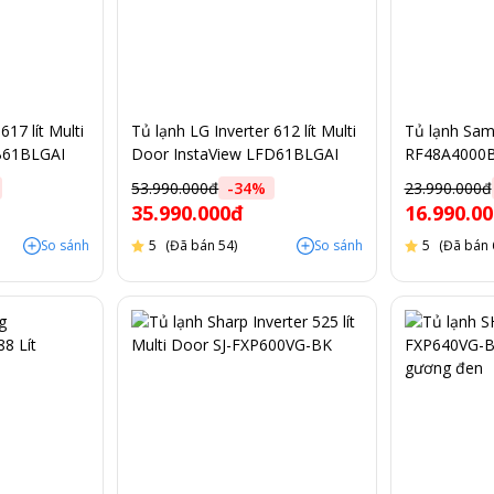
617 lít Multi
Tủ lạnh LG Inverter 612 lít Multi
Tủ lạnh Sa
B61BLGAI
Door InstaView LFD61BLGAI
RF48A4000B4
màu đen
Inverter
53.990.000đ
-
34
%
23.990.000đ
35.990.000đ
16.990.0
So sánh
5
(Đã bán 54)
So sánh
5
(Đã bán 