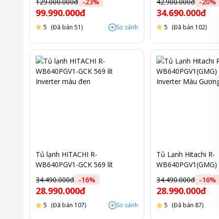
129.000.000đ
-
23
%
42.900.000đ
-
20
%
99.990.000đ
34.690.000đ
5
(Đã bán 51)
So sánh
5
(Đã bán 102)
Tủ lạnh HITACHI R-
Tủ Lạnh Hitachi R-
WB640PGV1-GCK 569 lít
WB640PGV1(GMG) 
Inverter màu đen
Inverter Màu Gươn
34.490.000đ
-
16
%
34.490.000đ
-
16
%
28.990.000đ
28.990.000đ
5
(Đã bán 107)
So sánh
5
(Đã bán 87)