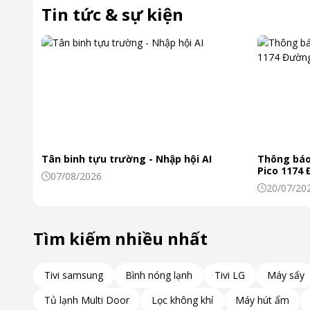
Tin tức & sự kiện
Tân binh tựu trường - Nhập hội AI
Thông báo
Pico 1174
07/08/2026
20/07/20
Tìm kiếm nhiều nhất
Tivi samsung
Bình nóng lạnh
Tivi LG
Máy sấy
Tủ lạnh Multi Door
Lọc không khí
Máy hút ẩm