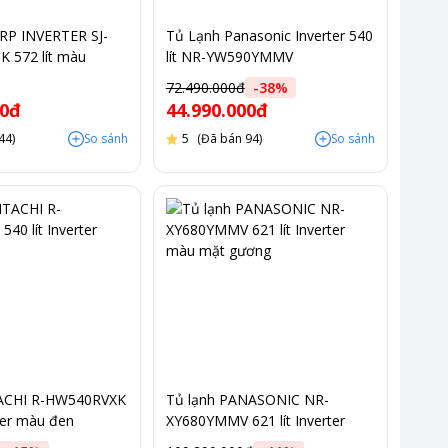
RP INVERTER SJ-
Tủ Lạnh Panasonic Inverter 540
 572 lít màu
lít NR-YW590YMMV
72.490.000đ
-
38
%
00đ
44.990.000đ
44)
So sánh
5
(Đã bán 94)
So sánh
TACHI R-HW540RVXK
Tủ lạnh PANASONIC NR-
rter màu đen
XY680YMMV 621 lít Inverter
màu mặt gương