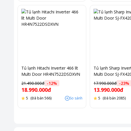
Tủ lạnh Hitachi Inverter 466 lít
Tủ lạnh Sharp Invert
Multi Door HR4N7522DSDXVN
Multi Door SJ-FX4
21.490.000đ
-
12
%
17.990.000đ
-
23
%
18.990.000đ
13.990.000đ
5
(Đã bán 566)
So sánh
5
(Đã bán 2085)