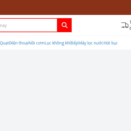
Quạt
Điện thoại
Nồi cơm
Lọc không khí
Bếp
Máy lọc nước
Hút bụi