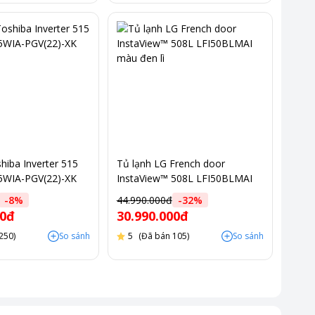
hiba Inverter 515
Tủ lạnh LG French door
5WIA-PGV(22)-XK
InstaView™ 508L LFI50BLMAI
màu đen lì
-
8
%
44.990.000đ
-
32
%
00đ
30.990.000đ
250)
So sánh
5
(Đã bán 105)
So sánh