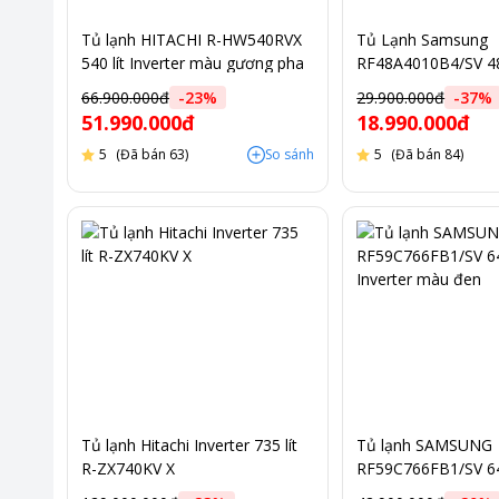
Tủ lạnh HITACHI R-HW540RVX
Tủ Lạnh Samsung
540 lít Inverter màu gương pha
RF48A4010B4/SV 48
lê
Inverter Màu Đen
66.900.000đ
-
23
%
29.900.000đ
-
37
%
51.990.000đ
18.990.000đ
5
(Đã bán 63)
So sánh
5
(Đã bán 84)
Tủ lạnh Hitachi Inverter 735 lít
Tủ lạnh SAMSUNG
R-ZX740KV X
RF59C766FB1/SV 648
Inverter màu đen