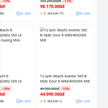
-
15
%
109.290.000đ
-
11
%
00đ
98.170.000đ
86)
So sánh
5
(Đã bán 77)
So sánh
chi R-
Tủ lạnh Hitachi Inverter 569 lít
GMG) 569 Lít
Multi Door R-WB640VGV0X MIR
u Gương Khói
-
18
%
49.900.000đ
-
10
%
00đ
44.990.000đ
98)
So sánh
5
(Đã bán 1)
So sánh