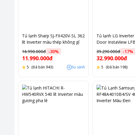
Tủ lạnh Sharp SJ-FX420V-SL 362
Tủ lạnh LG Inverter 
lít Inverter màu thép không gỉ
Door InstaView LF
màu đen
16.990.000đ
-
30
%
39.290.000đ
-
17
%
11.990.000đ
32.990.000đ
5
(Đã bán 943)
So sánh
5
(Đã bán 198)