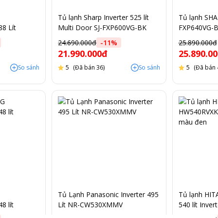
Tủ lạnh Sharp Inverter 525 lít
Tủ lạnh SHA
8 Lít
Multi Door SJ-FXP600VG-BK
FXP640VG-BK
gương đen
24.690.000đ
-
11
%
25.890.000đ
21.990.000đ
25.890.0
So sánh
5
(Đã bán 36)
So sánh
5
(Đã bán 
Tủ Lạnh Panasonic Inverter 495
Tủ lạnh HI
 lít
Lít NR-CW530XMMV
540 lít Inve