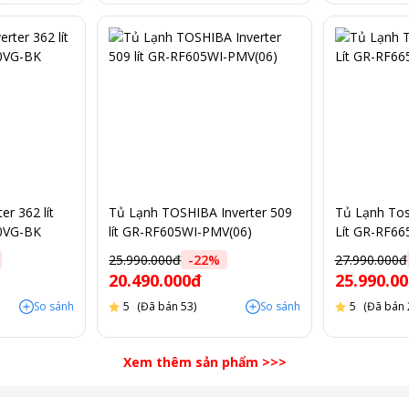
er 362 lít
Tủ Lạnh TOSHIBA Inverter 509
Tủ Lạnh Tos
20VG-BK
lít GR-RF605WI-PMV(06)
Lít GR-RF66
25.990.000đ
-
22
%
27.990.000đ
20.490.000đ
25.990.0
So sánh
5
(Đã bán 53)
So sánh
5
(Đã bán 
Xem thêm sản phẩm
>>>