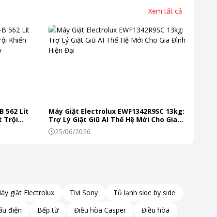
Xem tất cả
B 562 Lít
Máy Giặt Electrolux EWF1342R9SC 13kg:
 Trội
Trợ Lý Giặt Giũ AI Thế Hệ Mới Cho Gia
 Mỗi Ngày
Đình Hiện Đại
25/06/2026
áy giặt Electrolux
Tivi Sony
Tủ lạnh side by side
ẩu điện
Bếp từ
Điều hòa Casper
Điều hòa