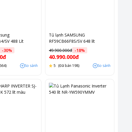
msung
Tủ lạnh SAMSUNG
/SV 488 Lít
RF59CB66F8S/SV 648 lít
Inverter màu be
-
30
%
49.900.000đ
-
18
%
00đ
40.990.000đ
664)
So sánh
5
(Đã bán 198)
So sánh