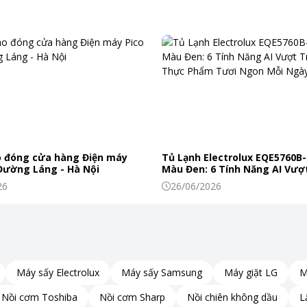
 đóng cửa hàng Điện máy
Tủ Lạnh Electrolux EQE5760B-
 Đường Láng - Hà Nội
Màu Đen: 6 Tính Năng AI Vượt
Khiến Thực Phẩm Tươi Ngon
26
26/06/2026
Máy sấy Electrolux
Máy sấy Samsung
Máy giặt LG
M
Nồi cơm Toshiba
Nồi cơm Sharp
Nồi chiên không dầu
L