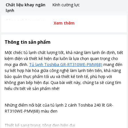
Chất liệu khay ngăn
Kính cường lực
lạnh
Công nghệ inverter
Có inverter
Xem thêm
Năm ra mắt
2026
Nơi sản xuất
Trung Quốc
Thông tin sản phẩm
Thời gian bảo hành
24 tháng
Một chiếc tủ lạnh chất lượng tốt, khả năng làm lạnh ổn định, tiết
kiệm điện và thiết kế hiện đại luôn là lựa chọn quan trọng cho
Công suất tiêu thụ
339 kWh/năm
mọi gia đình.
Tủ lạnh Toshiba GR-RT310WE-PMV(68)
mang đến
sự kết hợp hài hòa giữa công nghệ làm lạnh tiên tiến, khả năng
Công nghệ tiết kiệm
Origin Inverter
bảo quản thực phẩm tối ưu và thiết kế tinh tế, phù hợp với
điện
không gian bếp hiện đại. Qua bài viết này, chúng ta sẽ cùng tìm
Công nghệ làm lạnh
Làm lạnh gián tiếp
hiểu chi tiết về sản phẩm nhé!
Công nghệ kháng
Khử mùi diệt khuẩn với công nghệ
khuẩn, khử mùi
PureBIO GO
Những điểm nổi bật của tủ lạnh 2 cánh Toshiba 240 lít GR-
RT310WE-PMV(68) màu đen
Kích thước, khối lượng
Cao 152.5 cm - Ngang 54.5 cm - Sâu
61.5 cm - Nặng 41.5 kg
Thiết kế sang trọng, tông đen hiện đại