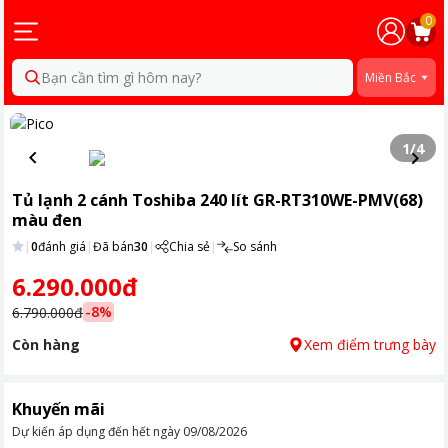
0
Bạn cần tìm gì hôm nay?
Miền Bắc
1
/
4
Tủ lạnh 2 cánh Toshiba 240 lít GR-RT310WE-PMV(68)
màu đen
|
0
đánh giá
|
Đã bán
30
|
Chia sẻ
|
So sánh
6.290.000đ
-
8
%
6.790.000đ
Còn hàng
Xem điểm trưng bày
Khuyến mãi
Dự kiến áp dụng đến hết ngày
09/08/2026