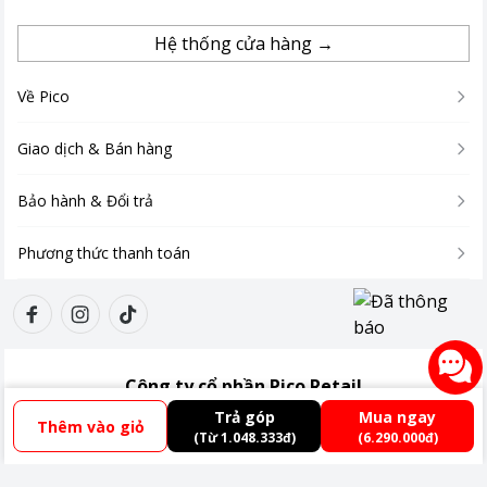
Hệ thống cửa hàng →
Về Pico
Giao dịch & Bán hàng
Bảo hành & Đổi trả
Phương thức thanh toán
Công ty cổ phần Pico Retail
Giấy ĐKKD:
0110485438
Trả góp
Mua ngay
Thêm vào giỏ
Địa chỉ:
Tầng 3, Tòa nhà Xuân Thủy, số 173, đường Xuân Thủy, Phường Cầu
(Từ 1.048.333đ)
(6.290.000đ)
*Hình ảnh chỉ mang tính chất minh họa
Giấy, Thành phố Hà Nội, Việt Nam