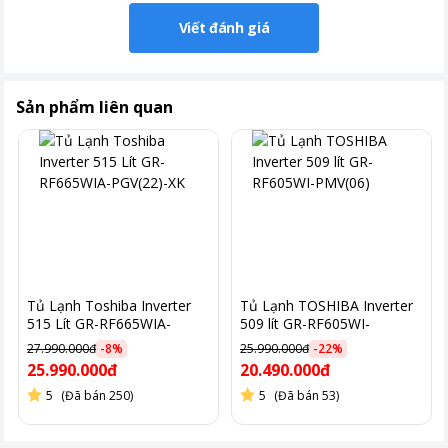
Viết đánh giá
Sản phẩm liên quan
*Hình ảnh chỉ mang tính chất minh họa
Tủ Lạnh Toshiba Inverter
Tủ Lạnh TOSHIBA Inverter
Dung tích 240 lít – tối ưu cho gia đình nhỏ
515 Lít GR-RF665WIA-
509 lít GR-RF605WI-
PGV(22)-XK
PMV(06)
27.990.000đ
-
8
%
25.990.000đ
-
22
%
Với dung tích sử dụng khoảng 240 lít, tủ lạnh đáp ứng tốt nhu
25.990.000đ
20.490.000đ
cầu lưu trữ thực phẩm hằng ngày. Ngăn đá và ngăn lạnh được
5
(Đã bán 250)
5
(Đã bán 53)
phân chia hợp lý, giúp bạn bảo quản thực phẩm tươi sống, rau
củ và đồ đông lạnh một cách khoa học, tránh lẫn mùi và giữ độ
tươi ngon lâu hơn.