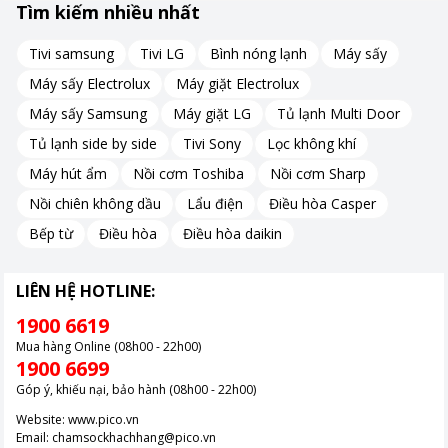
Tìm kiếm nhiều nhất
Công nghệ Origin Inverter – tiết kiệm điện hiệu quả
Tivi samsung
Tivi LG
Bình nóng lạnh
Máy sấy
Máy sấy Electrolux
Máy giặt Electrolux
Sản phẩm được trang bị công nghệ Origin Inverter giúp điều
Máy sấy Samsung
Máy giặt LG
Tủ lạnh Multi Door
chỉnh công suất máy nén linh hoạt theo nhu cầu làm lạnh thực
tế. Nhờ đó, tủ lạnh vận hành êm ái hơn, ổn định nhiệt độ tốt
Tủ lạnh side by side
Tivi Sony
Lọc không khí
hơn và tiết kiệm điện năng đáng kể so với các dòng tủ lạnh
Máy hút ẩm
Nồi cơm Toshiba
Nồi cơm Sharp
thông thường.
Nồi chiên không dầu
Lẩu điện
Điều hòa Casper
Bếp từ
Điều hòa
Điều hòa daikin
LIÊN HỆ HOTLINE:
1900 6619
Mua hàng Online (08h00 - 22h00)
1900 6699
Góp ý, khiếu nại, bảo hành (08h00 - 22h00)
Website:
www.pico.vn
Email:
chamsockhachhang@pico.vn