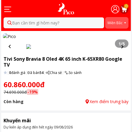
0
Bạn cần tìm gì hôm nay?
Miền Bắc
1
/
5
Tivi Sony Bravia 8 Oled 4K 65 inch K-65XR80 Google
TV
|
0
đánh giá
|
Đã bán
54
|
Chia sẻ
|
So sánh
60.860.000đ
-
19
%
74.690.000đ
Còn hàng
Xem điểm trưng bày
Khuyến mãi
Dự kiến áp dụng đến hết ngày
09/08/2026