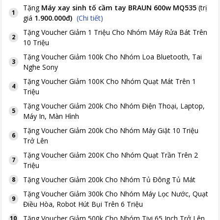
Tặng
Máy xay sinh tố cầm tay BRAUN 600w MQ535
(trị
1
giá
1.900.000đ
)
(Chi tiết)
Tặng
Voucher Giảm 1 Triệu Cho Nhóm Máy Rửa Bát Trên
2
10 Triệu
Tặng
Voucher Giảm 100k Cho Nhóm Loa Bluetooth, Tai
3
Nghe Sony
Tặng
Voucher Giảm 100K Cho Nhóm Quạt Mát Trên 1
4
Triệu
Tặng
Voucher Giảm 200k Cho Nhóm Điện Thoại, Laptop,
5
Máy In, Màn Hình
Tặng
Voucher Giảm 200k Cho Nhóm Máy Giặt 10 Triệu
6
Trở Lên
Tặng
Voucher Giảm 200K Cho Nhóm Quạt Trần Trên 2
7
Triệu
Tặng
Voucher Giảm 200k Cho Nhóm Tủ Đông Tủ Mát
8
Tặng
Voucher Giảm 300k Cho Nhóm Máy Lọc Nước, Quạt
9
Điều Hòa, Robot Hút Bụi Trên 6 Triệu
Tặng
Voucher Giảm 500k Cho Nhóm Tivi 65 Inch Trở Lên
10