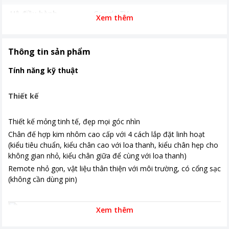
Hệ điều hành
Google TV
Xem thêm
Năm ra mắt
2024
Tiện ích
Tìm kiếm bằng giọng nói tiếng Việt
Thông tin sản phẩm
Ứng dụng phổ biến
YouTube Netflix Galaxy Play (Fim+)
Tính năng kỹ thuật
FPT Play VieON
Thiết kế
Cổng kết nối
Kích thước có chân
Ngang 144.2 cm - Cao 85.5 cm - Dày
Thiết kế mỏng tinh tế, đẹp mọi góc nhìn
24.8 cm
Chân đế hợp kim nhôm cao cấp với 4 cách lắp đặt linh hoạt
Khối lượng có chân
23.2 kg
(kiểu tiêu chuẩn, kiểu chân cao với loa thanh, kiểu chân hẹp cho
không gian nhỏ, kiểu chân giữa để cùng với loa thanh)
Kích thước không chân
Ngang 144.2 cm - Cao 82.9 cm - Dày
Remote nhỏ gọn, vật liệu thân thiện với môi trường, có cổng sạc
3.7 cm
(không cần dùng pin)
Khối lượng không chân
22.3 kg
Công nghệ hình ảnh
- Bộ xử lý XR Processor chuẩn như
Xem thêm
mắt người cảm nhận - Tần số quét