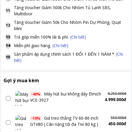
Tặng
Voucher Giảm 500k Cho Nhóm Tủ Lạnh SBS,
11
Multidoor
Tặng
Voucher Giảm 50k Cho Nhóm Pin Dự Phòng, Quạt
12
Mini
Trả góp miễn 100% lãi & phí.
(Chi tiết)
13
Miễn phí giao hàng.
(Chi tiết)
14
Sản phẩm áp dụng chính sách 1 ĐỔI 1 ĐẾN 1 NĂM *
(Chi
15
tiết)
Gợi ý mua kèm
Máy hút bụi không dây Elmich
8.250.000đ
-
40
%
4.999.000đ
VCE-3927
Giá treo thẳng TV 60-86 inch
550.000đ
-
19
%
450.000đ
GTV80 ( Cân nặng tối đa Tivi 80 kg )