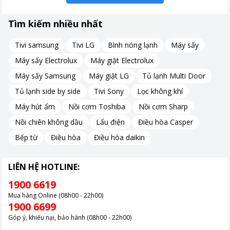
Công suất loa 50W (5 x10W), 2.1
kênh
Tìm kiếm nhiều nhất
Khoảng giá
Trên 20 triệu
Tivi samsung
Tivi LG
Bình nóng lạnh
Máy sấy
Máy sấy Electrolux
Máy giặt Electrolux
Máy sấy Samsung
Máy giặt LG
Tủ lạnh Multi Door
Tủ lạnh side by side
Tivi Sony
Lọc không khí
Máy hút ẩm
Nồi cơm Toshiba
Nồi cơm Sharp
Nồi chiên không dầu
Lẩu điện
Điều hòa Casper
Bếp từ
Điều hòa
Điều hòa daikin
LIÊN HỆ HOTLINE:
1900 6619
Mua hàng Online (08h00 - 22h00)
1900 6699
Góp ý, khiếu nại, bảo hành (08h00 - 22h00)