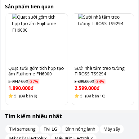
Sản phẩm liên quan
Quạt sưởi gốm tích hợp tạo
Sưởi nhà tắm treo tường
ẩm Fujihome FH6000
TIROSS TS9294
2.994.100đ
-
37
%
3.899.000đ
-
34
%
1.890.000đ
2.599.000đ
5
(Đã bán 9)
5
(Đã bán 10)
Tìm kiếm nhiều nhất
Tivi samsung
Tivi LG
Bình nóng lạnh
Máy sấy
Máy sấy Electrolux
Máy giặt Electrolux