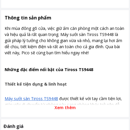
khởi động mặc định là 35°C và phạm
vi điều chỉnh là 15-35°C - Màn hình kỹ
thuật số LED, dễ vận hành và tự
Thông tin sản phẩm
động tắt màn hình. - Cấp chống nước
IP24 - Cửa gió có thể đóng-mở che
Khi mùa đông gõ cửa, việc giữ ấm căn phòng một cách an toàn
bụi, tắt máy tự động đóng lại - Chức
và hiệu quả là rất quan trọng. Máy sưởi sàn Tiross TS9448 là
năng bảo vệ quá nhiệt - Chức năng
giải pháp lý tưởng cho không gian vừa và nhỏ, mang lại hơi ấm
hẹn giờ 24 giờ - Có điều khiển từ xa -
dễ chịu, tiết kiệm điện và rất an toàn cho cả gia đình. Qua bài
Thiết kế khóa trẻ em, an toàn hơn -
viết này, Pico sẽ cùng bạn tìm hiểu ngay nhé!
Thiết kế công tắc chống lật - Điều
khiển từ xa với một nút ấn để tắt
màn hình
Những đặc điểm nổi bật của Tiross TS9448
Thiết kế tiện dụng & linh hoạt
Máy sưởi sàn Tiross TS9448
được thiết kế với tay cầm tiện lợi,
giúp việc di chuyển từ phòng này sang phòng khác trở nên dễ
Xem thêm
dàng mà không tốn nhiều sức.
Chân đỡ rộng và chắc chắn mang lại sự ổn định tuyệt đối, tránh
rung lắc khi máy vận hành. Bên cạnh đó, cửa gió có thể đóng
Đánh giá