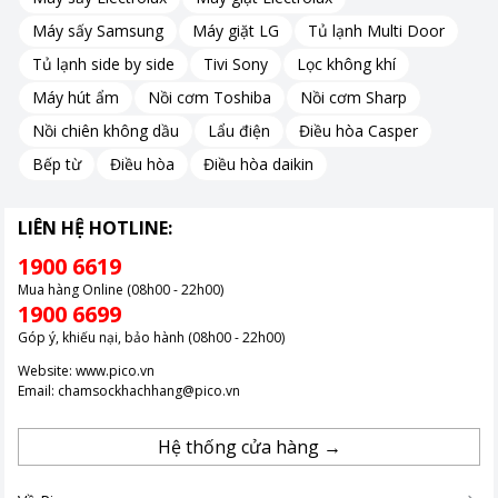
Máy sấy Samsung
Máy giặt LG
Tủ lạnh Multi Door
Tủ lạnh side by side
Tivi Sony
Lọc không khí
Máy hút ẩm
Nồi cơm Toshiba
Nồi cơm Sharp
Hình ảnh chỉ mang tính chất minh hoạ.
Nồi chiên không dầu
Lẩu điện
Điều hòa Casper
Tản nhiệt nhanh và hiệu quả
Bếp từ
Điều hòa
Điều hòa daikin
Máy sử dụng tấm nhôm để làm nóng, giúp việc tỏa nhiệt diễn ra
nhanh chóng và đều, mang lại cảm giác ấm áp ngay sau khi
LIÊN HỆ HOTLINE:
khởi động.
1900 6619
Mua hàng Online (08h00 - 22h00)
1900 6699
Góp ý, khiếu nại, bảo hành (08h00 - 22h00)
Website:
www.pico.vn
Email:
chamsockhachhang@pico.vn
Hệ thống cửa hàng →