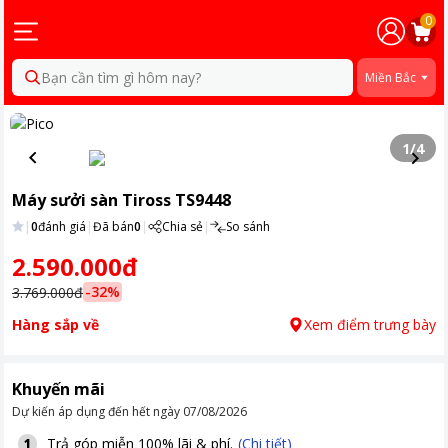
0
Bạn cần tìm gì hôm nay?
Miền Bắc
1
/
4
Máy sưởi sàn Tiross TS9448
|
0
đánh giá
|
Đã bán
0
|
Chia sẻ
|
So sánh
2.590.000đ
-
32
%
3.769.000đ
Hàng sắp về
Xem điểm trưng bày
Khuyến mãi
Dự kiến áp dụng đến hết ngày
07/08/2026
Trả góp miễn 100% lãi & phí.
(Chi tiết)
1