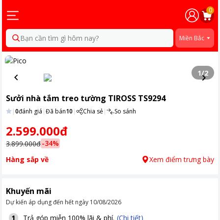
0
Bạn cần tìm gì hôm nay?
Miền Bắc
1
/
2
Sưởi nhà tắm treo tường TIROSS TS9294
|
0
đánh giá
|
Đã bán
10
|
Chia sẻ
|
So sánh
2.599.000đ
-
34
%
3.899.000đ
Hàng sắp về
Xem điểm trưng bày
Khuyến mãi
Dự kiến áp dụng đến hết ngày
10/08/2026
Trả góp miễn 100% lãi & phí.
(Chi tiết)
1