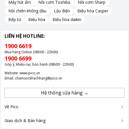
Máy hút ẩm
Nồi cơm Toshiba
Nồi cơm Sharp
Nồi chiên không dầu
Lẩu điện
Điều hòa Casper
Bếp từ
Điều hòa
Điều hòa daikin
LIÊN HỆ HOTLINE:
1900 6619
Mua hàng Online (08h00 - 22h00)
1900 6699
Góp ý, khiếu nại, bảo hành (08h00 - 22h00)
Website:
www.pico.vn
Email:
chamsockhachhang@pico.vn
Hệ thống cửa hàng →
Về Pico
*Hình ảnh chỉ mang tính chất minh họa
Giao dịch & Bán hàng