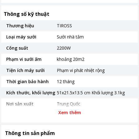
Thông số kỹ thuật
Thương hiệu
TIROSS
Loại máy sưởi
Sưởi nhà tắm
Công suất
2200W
Phạm vi sưởi ấm
khoảng 20m2
Tiện ích máy sưởi
Phạm vi phát nhiệt rộng
Thời gian bảo hành
12 tháng
Kích thước, khối lượng
51x21.5x13.5 cm Khối lượng 3.1kg
Nơi sản xuất
Trung Quốc
Xem thêm
Khoảng giá
Từ 2 - 5 triệu
Tính năng khác
- 3 chế độ gió: gió mát, gió ấm, gió
nóng - Tốc độ gió thổi: 120m3/h -
Thông tin sản phẩm
Góc thiết kế gió thổi: khoảng 200 -