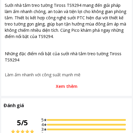
Sưởi nhà tắm treo tường Tiross TS9294 mang đến giải pháp
Chế độ hẹn giờ 24 tiếng - Màn hình
làm ấm nhanh chóng, an toàn và tiện lợi cho không gian phòng
hiển thị LED - Bảng điều khiển cảm
biến trên thân máy - Có điều khiển từ
tắm. Thiết bị kết hợp công nghệ sưởi PTC hiện đại với thiết kế
xa - Công nghệ sưởi ấm: thanh phát
treo tường gọn gàng, giúp bạn tận hưởng mùa đông ấm áp mà
nhiệt bằng PTC an toàn kèm
không chiếm nhiều diện tích. Cùng Pico khám phá ngay những
Graphene giúp nhiệt toả ra xa rộng
điểm nổi bật của TS9294.
hơn - Chế độ bảo vệ khi quá tải - Chế
độ khoá trẻ em - Khả năng chống
nước IPX3 - Diện tích sử dụng:
Những đặc điểm nổi bật của sưởi nhà tắm treo tường Tiross
khoảng 20m2
TS9294
Làm ấm nhanh với công suất mạnh mẽ
Xem thêm
Với công suất 2200W, TS9294 làm nóng phòng tắm chỉ trong
vài phút.
Lưu lượng gió 120 m³/h đảm bảo hơi ấm lan tỏa đều, giúp
Đánh giá
không gian luôn dễ chịu.
Công nghệ PTC giúp nhiệt ổn định, tiết kiệm điện và giảm rủi ro
5
5
/
5
4
quá nhiệt.
3