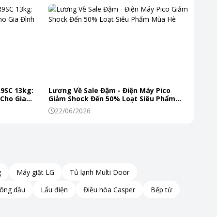
R9SC 13kg:
Lương Về Sale Đậm - Điện Máy Pico
 Cho Gia
Giảm Shock Đến 50% Loạt Siêu Phẩm
Mùa Hè
22/06/2026
g
Máy giặt LG
Tủ lạnh Multi Door
hông dầu
Lẩu điện
Điều hòa Casper
Bếp từ