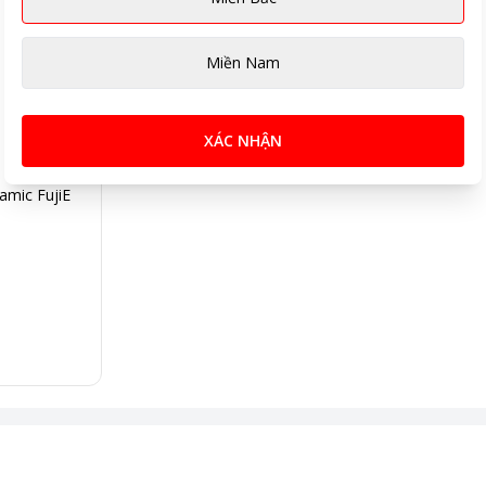
Miền Nam
XÁC NHẬN
amic FujiE
ng tính chất minh họa