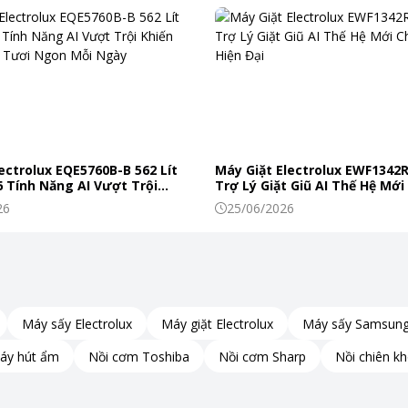
p người dùng linh hoạt tùy chỉnh nhiệt theo nhu cầu.
ập, tương đương một chiếc quạt làm mát, giúp thiết bị trở nên
ectrolux EQE5760B-B 562 Lít
Máy Giặt Electrolux EWF1342
 Tính Năng AI Vượt Trội
Trợ Lý Giặt Giũ AI Thế Hệ Mới
c Phẩm Tươi Ngon Mỗi Ngày
Đình Hiện Đại
26
25/06/2026
Máy sấy Electrolux
Máy giặt Electrolux
Máy sấy Samsun
áy hút ẩm
Nồi cơm Toshiba
Nồi cơm Sharp
Nồi chiên k