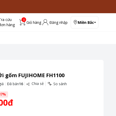
Tra cứu
0
Giỏ hàng
Đăng nhập
Miền Bắc
đơn hàng
ởi gốm FUJIHOME FH1100
Chia sẻ
iá
Đã bán
16
So sánh
37
%
00đ