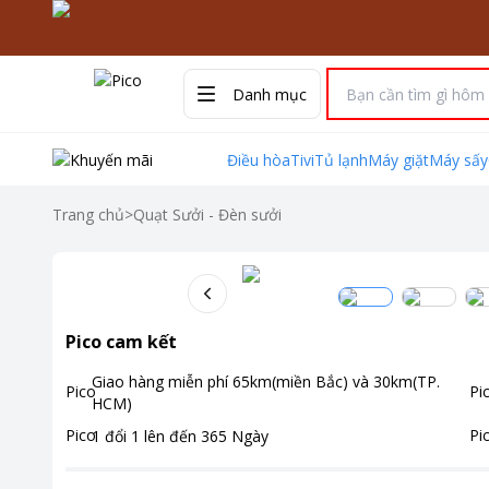
Danh mục
Điều hòa
Tivi
Tủ lạnh
Máy giặt
Máy sấy
Trang chủ
>
Quạt Sưởi - Đèn sưởi
Pico cam kết
Giao hàng miễn phí
65km(miền Bắc) và 30km(TP.
HCM)
1 đổi 1 lên đến
365
Ngày