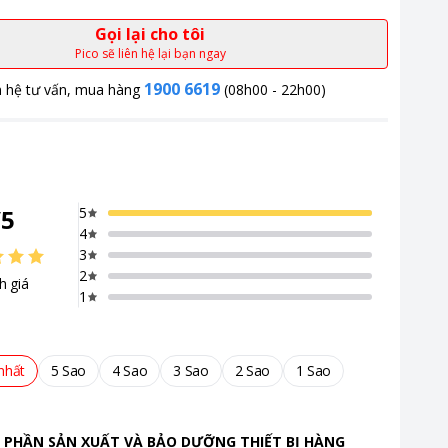
Gọi lại cho tôi
Pico sẽ liên hệ lại bạn ngay
1900 6619
n hệ tư vấn, mua hàng
(08h00 - 22h00)
/
5
5
4
3
2
h giá
1
nhất
5 Sao
4 Sao
3 Sao
2 Sao
1 Sao
 PHẦN SẢN XUẤT VÀ BẢO DƯỠNG THIẾT BỊ HÀNG