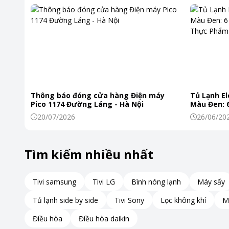
Quạt sưởi gốm FUJIHOME
được trang bị hai cấp độ sưởi giú
Bên cạnh chức năng sưởi ấm, Máy còn có chế độ quạt độc l
đa năng và sử dụng được quanh năm.
Thông báo đóng cửa hàng Điện máy
Tủ Lạnh El
Pico 1174 Đường Láng - Hà Nội
Màu Đen: 6
Khiến Thự
20/07/2026
26/06/20
Tìm kiếm nhiều nhất
Tivi samsung
Tivi LG
Bình nóng lạnh
Máy sấy
Tủ lạnh side by side
Tivi Sony
Lọc không khí
M
Điều hòa
Điều hòa daikin