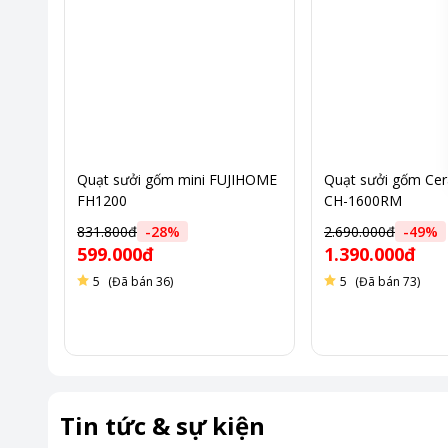
Quạt sưởi gốm mini FUJIHOME
Quạt sưởi gốm Cer
FH1200
CH-1600RM
831.800đ
-
28
%
2.690.000đ
-
49
%
599.000đ
1.390.000đ
5
(Đã bán 36)
5
(Đã bán 73)
*Hình ảnh chỉ ma
2 mức công suất sưởi, chế độ quạt riêng biệt
Tin tức & sự kiện