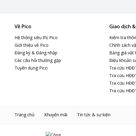
Về Pico
Giao dịch 
Hệ thống siêu thị Pico
Kiểm tra thô
Giới thiệu về Pico
Chính sách vậ
Đăng ký & Đăng nhập
Bảng giá vật 
Các câu hỏi thường gặp
Điều khoản s
Tuyển dụng Pico
Tra cứu HĐĐ
*Hình ảnh chỉ ma
Tra cứu HĐĐT
Tra cứu HĐĐT
Tra cứu HĐĐT
Công nghệ làm ấm bằng sưởi gốm
FUJIHOME FH1100 ứng dụng công nghệ sưởi gốm PTC hiện đại
Trang chủ
Khuyến mãi
Tin tức & sự kiện
Sưởi gốm PTC
không phát sáng chói, không đốt oxy, hạn 
người dùng cảm nhận hơi ấm nhẹ nhàng, ổn định và an toàn 