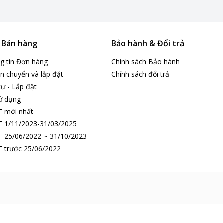
& Bán hàng
Bảo hành & Đổi trả
ng tin Đơn hàng
Chính sách Bảo hành
n chuyển và lắp đặt
Chính sách đổi trả
tư - Lắp đặt
ử dụng
T mới nhất
ng tính chất minh họa
 1/11/2023-31/03/2025
 25/06/2022 ~ 31/10/2023
 trước 25/06/2022
, giúp tạo nhiệt nhanh chỉ trong vài giây.
chế khô da và khó chịu cho đường hô hấp. Công nghệ này giúp
khi sử dụng liên tục.