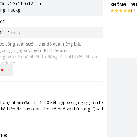
ước: 21.3x11.0x12.1cm
KHÔNG
-
09
01:
ốc
0 - 1 triệu
ức công suất sưởi , chế độ quạt riêng biệt
g công nghệ sưởi gốm PTC Ceramic
ng bảo vệ quá nhiệt, tự động tắt khi bị đổ, lật, an
 sử dụng
êm
hông nhầm đâu! FH1100 kết hợp công nghệ gốm tiên tiến, sưởi
kế hiện đại, an toàn cho trẻ nhỏ và thú cưng. Qua bài viết này,
1100