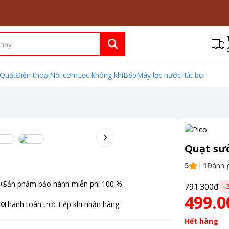
Quạt
Điện thoại
Nồi cơm
Lọc không khí
Bếp
Máy lọc nước
Hút bụi
Quạt sư
5
1
Đánh g
Sản phẩm bảo hành miễn phí
100
%
791.300đ
-
499.0
Thanh toán
trực tiếp khi nhận hàng
Hết hàng