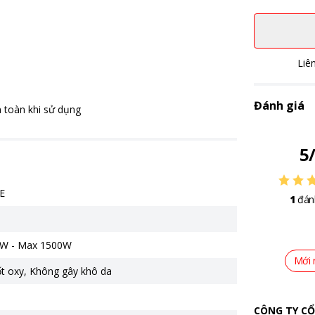
Liê
Đánh giá
n toàn khi sử dụng
5
E
1
đán
m
0W - Max 1500W
Mới 
t oxy
,
Không gây khô da
CÔNG TY CỔ