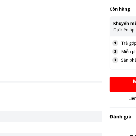
Còn hàng
Khuyến mã
Dự kiến áp
Trả góp
1
Miễn ph
2
Sản ph
3
M
Liê
Đánh giá