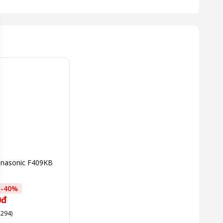
anasonic F409KB
-
40
%
0đ
 294)