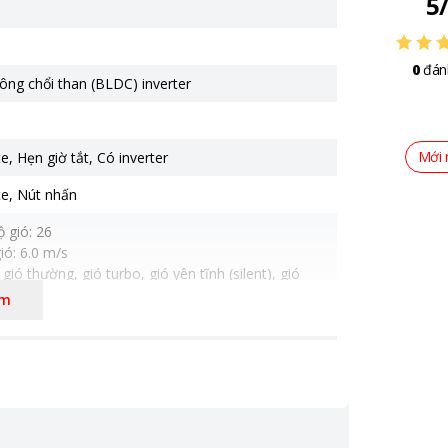
5
0
đán
ông chổi than (BLDC) inverter
Mới 
te
,
Hẹn giờ tắt
,
Có inverter
te
,
Nút nhấn
ộ gió: 26
ió: 6.0 m/s
 gió thường, gió turbo, gió yên tĩnh (silent), gió
tự nhiên
êm
riệu