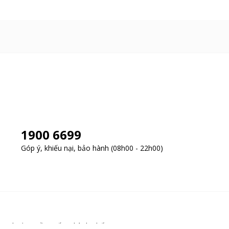
1900 6699
Góp ý, khiếu nại, bảo hành (08h00 - 22h00)
y, Phường Cầu Giấy, Thành phố