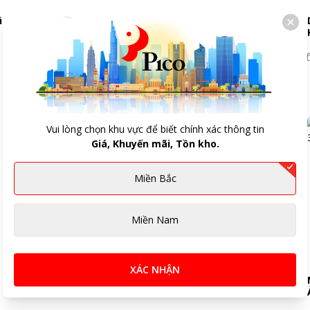
ũ
Lương Về Sale Đậm - Điện Máy Pico Giảm Shock Đến
50% Loạt Siêu Phẩm Mùa Hè
22/06/2026
Vui lòng chọn khu vực để biết chính xác thông tin
Giá, Khuyến mãi, Tồn kho.
Miền Bắc
Miền Nam
XÁC NHẬN
Tổng Hợp 50+ Meme Ví Rỗng Trống Trơn Hài Hước,
Thú Vị