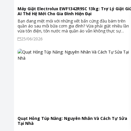
Máy Giặt Electrolux EWF1342R9SC 13kg: Trợ Lý Giặt Gi
AI Thế Hệ Mới Cho Gia Đình Hiện Đại
Bạn đang mệt mỏi với những vết bẩn cứng đầu bám trên
quần áo sau mỗi bữa cơm gia đình? Vừa phải giặt nhiều lần
vừa tốn điện, tốn nước mà quần áo vẫn không thực sự
sạch? Máy giặt Electrolux EWF1342R9SC 13kg ra đời năm
25/06/2026
2025 chính là câu trả lời cho những nỗi lo đó — với trí tuệ
nhân tạo AI được tích hợp trực tiếp vào từng chu trình giặt,
mang đến sự sạch sẽ vượt trội mà vẫn tiết kiệm tối ưu.
Quạt Hỏng Túp Năng: Nguyên Nhân Và Cách Tự Sửa
Tại Nhà