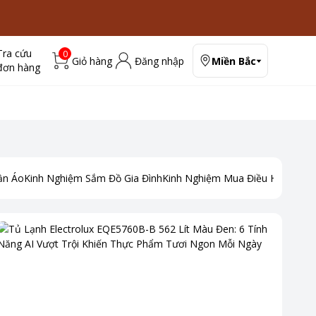
Tra cứu
0
Giỏ hàng
Đăng nhập
Miền Bắc
đơn hàng
ần Áo
Kinh Nghiệm Sắm Đồ Gia Đình
Kinh Nghiệm Mua Điều Hoà
Kinh