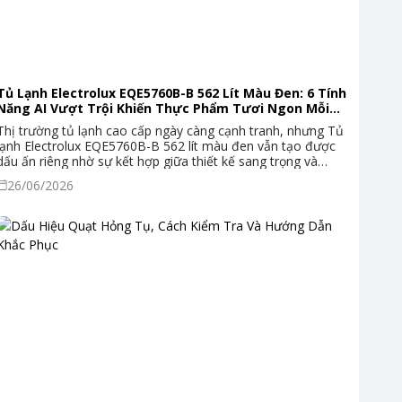
Tủ Lạnh Electrolux EQE5760B-B 562 Lít Màu Đen: 6 Tính
Năng AI Vượt Trội Khiến Thực Phẩm Tươi Ngon Mỗi
Ngày
Thị trường tủ lạnh cao cấp ngày càng cạnh tranh, nhưng Tủ
lạnh Electrolux EQE5760B-B 562 lít màu đen vẫn tạo được
dấu ấn riêng nhờ sự kết hợp giữa thiết kế sang trọng và
công nghệ AI thông minh. Đây là sản phẩm thuộc dòng
26/06/2026
Series 800 — phân khúc cao cấp của Electrolux — được
trang bị hàng loạt tính năng bảo quản thực phẩm vượt trội
mà không phải dòng tủ nào cũng có. Bài viết dưới đây sẽ
phân tích chi tiết 6 tính năng nổi bật nhất của model
EQE5760B-B, giúp bạn hiểu rõ tại sao đây là lựa chọn xứng
đáng cho gia đình hiện đại.