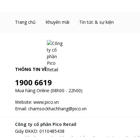
Trang chủ
Khuyến mãi
Tin tức & sự kiện
THÔNG TIN VỀ
1900 6619
Mua hàng Online (08h00 - 22h00)
Website:
www.pico.vn
Email:
chamsockhachhang@pico.vn
Công ty cổ phần Pico Retail
Giấy ĐKKD
:
0110485438
Địa chỉ
:
Tầng 3, Tòa nhà Xuân Thủy, số 173, đường Xuân Thủ