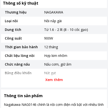
Thông số kỹ thuật
Thương hiệu
NAGAKAWA
Loại nồi
Nồi nắp gài
Dung tích
Từ 1.6 - 2 lít (8 - 10 cốc gạo)
Công suất
900W
Thời gian bảo hành
12 tháng
Chất liệu lòng nồi
Hợp kim nhôm
Chức năng nấu
Nấu cơm, giữ ấm
Bảng điều khiển
Nút gạt
Xem thêm
Kích thước, khối lượng
250x267x210mm
Phụ kiện kèm theo
Cốc, xửng hấp, thìa nhựa
Thông tin sản phẩm
Khoảng giá
Từ 500.000 - 1 triệu
Nagakawa NAG0146 chính là nồi cơm điện nổi bật với nhiều tính