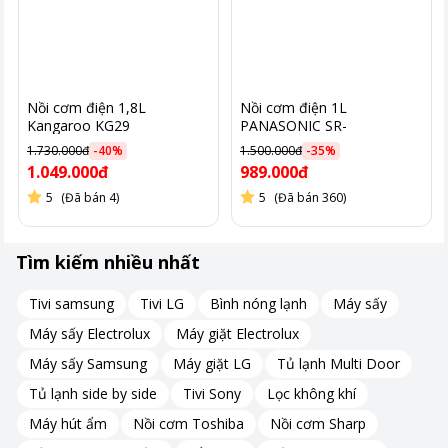
ứng nhu cầu bữa ăn hàng ngày hoặc những bữa tiệc nhỏ.
Lòng nồi làm từ hợp kim nhôm cao cấp, phủ lớp chống dính an
toàn cho sức khỏe. Chất liệu này đảm bảo truyền nhiệt đều,
giúp cơm chín ngon và không bị dính vào đáy nồi.
Nồi cơm điện 1,8L
Nồi cơm điện 1L
Kangaroo KG29
PANASONIC SR-
MVN10LRAX
1.730.000đ
-
40
%
1.500.000đ
-
35
%
1.049.000đ
989.000đ
5
(Đã bán 4)
5
(Đã bán 360)
Tìm kiếm nhiều nhất
Tivi samsung
Tivi LG
Bình nóng lạnh
Máy sấy
Máy sấy Electrolux
Máy giặt Electrolux
Máy sấy Samsung
Máy giặt LG
Tủ lạnh Multi Door
Tủ lạnh side by side
Tivi Sony
Lọc không khí
Máy hút ẩm
Nồi cơm Toshiba
Nồi cơm Sharp