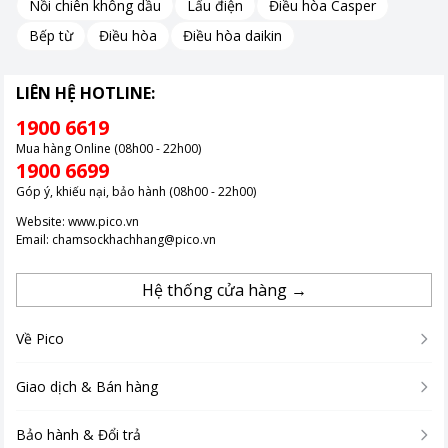
Nồi chiên không dầu
Lẩu điện
Điều hòa Casper
Đa dạng chức năng nấu
Bếp từ
Điều hòa
Điều hòa daikin
NAG0146 tích hợp 2 chế độ nấu tự động, mang đến sự đa dạng
LIÊN HỆ HOTLINE:
cho thực đơn gia đình:
Nấu cơm: Chế độ này tối ưu hóa quá trình nấu, đảm bảo cơm
1900 6619
chín đều, thơm ngon.
Mua hàng Online (08h00 - 22h00)
1900 6699
Giữ ấm: Sau khi nấu xong, nồi tự động chuyển sang chế độ giữ
Góp ý, khiếu nại, bảo hành (08h00 - 22h00)
ấm, giúp cơm luôn nóng hổi, tươi ngon.
Website:
www.pico.vn
Ngoài ra, bạn còn có thể sử dụng NAG0146 để nấu canh, đồ xôi
Email:
chamsockhachhang@pico.vn
hay ủ ấm các món ăn khác. Sự đa năng này giúp tiết kiệm thời
gian và không gian bếp.
Hệ thống cửa hàng →
Về Pico
Giao dịch & Bán hàng
Bảo hành & Đổi trả