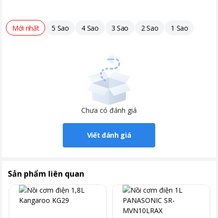
Mới nhất
5 Sao
4 Sao
3 Sao
2 Sao
1 Sao
Chưa có đánh giá
Viết đánh giá
Sản phẩm liên quan
Dung tích phù hợp, đáp ứng nhu cầu nấu nướng
NAG0146 sở hữu dung tích 1.8 lít, lý tưởng cho gia đình từ 4-5
thành viên. Bạn có thể nấu từ 8-10 cốc gạo trong một lần, đáp