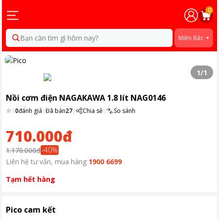
0
Bạn cần tìm gì hôm nay?
Miền Bắc
1
/
1
Nồi cơm điện NAGAKAWA 1.8 lít NAG0146
|
0
đánh giá
|
Đã bán
27
|
Chia sẻ
|
So sánh
710.000đ
-
40
%
1.170.000đ
Liên hệ tư vấn, mua hàng
1900 6699
Tạm hết hàng
Pico cam kết