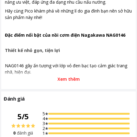
năng ưu việt, đáp ứng đa dạng nhu cầu nấu nướng.
Hãy cùng Pico khám phá về những lí do gia đình bạn nên sở hữu
sản phẩm này nhé!
Đặc điểm nổi bật của nồi cơm điện Nagakawa NAG0146
Thiết kế nhỏ gọn, tiện lợi
NAG0146 gây ấn tượng với lớp vỏ đen bạc tạo cảm giác trang
nhã, hiện đại.
Xem thêm
Với kích thước nhỏ gọn 250x267x210mm, nồi dễ dàng đặt vừa
mọi góc bếp. Dù không gian bếp nhà bạn nhỏ hẹp, sản phẩm
vẫn luôn tìm được chỗ cất đứng lý tưởng.
Đánh giá
Bên cạnh đó, bảng điều khiển đơn giản với nút gạt dễ sử dụng
cho 2 chế độ Cook (nấu cơm) và Warm (giữ ấm) rất dễ dàng sử
5
5
/
5
dụng. Người cao tuổi hay trẻ em đều có thể thao tác dễ dàng,
4
an toàn với NAG0146.
3
2
0
đánh giá
1