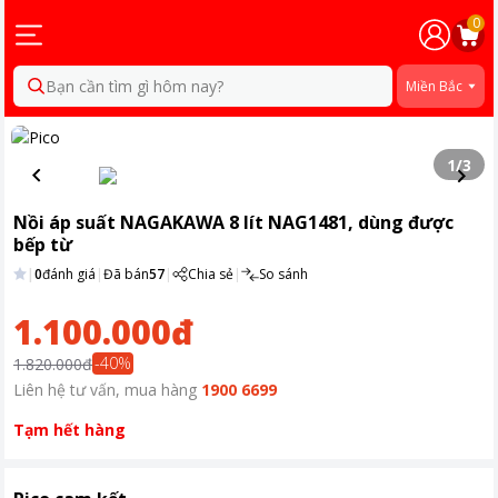
0
Bạn cần tìm gì hôm nay?
Miền Bắc
1
/
3
Nồi áp suất NAGAKAWA 8 lít NAG1481, dùng được
bếp từ
|
0
đánh giá
|
Đã bán
57
|
Chia sẻ
|
So sánh
1.100.000đ
-
40
%
1.820.000đ
Liên hệ tư vấn, mua hàng
1900 6699
Tạm hết hàng