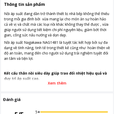
Thông tin sản phẩm
Nơi sản xuất
Trung Quốc
Nồi áp suất đang dần trở thành thiết bị nhà bếp không thể thiếu
Khoảng giá
Từ 1 - 2 triệu
trong mỗi gia đình bởi vừa mang lại cho món ăn sự hoàn hảo
cả về vị và chất mà các loại nồi khác không thay thế được , vừa
Kích thước, khối lượng
240 x 250 mm (đường kính x chiều
giúp người sử dụng tiết kiệm chi phí nguyên liệu, giảm bớt thời
cao)
gian, công sức nấu nướng và dọn dẹp.
Nồi áp suất Nagakawa NAG1481 là tuyệt tác kết hợp bởi sự đa
dạng về tính năng, tinh tế trong thiết kế cũng như hoàn thiện về
độ an toàn, mang đến cho người sử dụng trải nghiệm tuyệt đối
an tâm và tiện lợi.
Kết cấu thân nồi siêu dày giúp trao đổi nhiệt hiệu quả và
duy trì áp suất cao.
Xem thêm
Nồi áp suất NAG1481 với dung tích 8L phù hợp cho gia đình lên
tới 10 người. Kết cấu thân nồi dày dặn và chắc chắn không chỉ
Đánh giá
tối ưu hóa trao đổi nhiệt và duy trì áp suất cao, giúp ninh hầm
nhanh chóng mà còn có khả năng chống va đập tốt, hạn chế tối
5