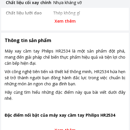
Chất liệu cối xay chính
Nhựa kháng vỡ
Chất liệu lưỡi dao
Thép không gỉ
Xem thêm
Chế độ an toàn
Bảo vệ lưỡi dao xay chống văng ra
ngoài
Bảng điều khiển
Nút nhấn điện tử
Thông tin sản phẩm
Thời gian bảo hành
24 tháng
Máy xay cầm tay Philips HR2534 là một sản phẩm đột phá,
mang đến giải pháp chế biến thực phẩm hiệu quả và tiện lợi cho
Năm ra mắt
2020
căn bếp hiện đại.
Nơi sản xuất
Trung Quốc
Với công nghệ tiên tiến và thiết kế thông minh, HR2534 hứa hẹn
sẽ trở thành người bạn đồng hành đắc lực trong việc chuẩn bị
Kích thước, khối lượng
Cao 25 cm - Ngang 18 cm - Sâu 19
những món ăn ngon cho gia đình bạn.
cm - Nặng 1.24 kg
Hãy cùng tìm hiểu những đặc điểm này qua bài viết dưới đây
Khoảng giá
Từ 500.000 - 1 triệu
nhé.
Đặc điểm nổi bật của máy xay cầm tay Philips HR2534
Thiết kế hiện đại, sang trọng