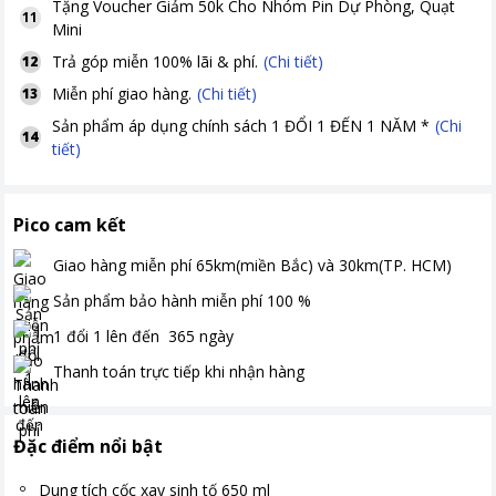
Tặng
Voucher Giảm 50k Cho Nhóm Pin Dự Phòng, Quạt
11
Mini
Trả góp miễn 100% lãi & phí.
(Chi tiết)
12
Miễn phí giao hàng.
(Chi tiết)
13
Sản phẩm áp dụng chính sách 1 ĐỔI 1 ĐẾN 1 NĂM *
(Chi
14
tiết)
Pico cam kết
Giao hàng miễn phí
65km(miền Bắc) và 30km(TP. HCM)
Sản phẩm bảo hành miễn phí
100
%
1 đổi 1 lên đến
365
ngày
Thanh toán
trực tiếp khi nhận hàng
Đặc điểm nổi bật
Dung tích cốc xay sinh tố 650 ml