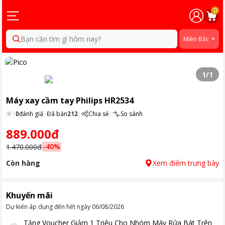
0
Bạn cần tìm gì hôm nay?
Miền Bắc
1
/
1
Máy xay cầm tay Philips HR2534
|
0
đánh giá
|
Đã bán
212
|
Chia sẻ
|
So sánh
889.000đ
-
40
%
1.470.000đ
Còn hàng
Xem điểm trưng bày
Khuyến mãi
Dự kiến áp dụng đến hết ngày
06/08/2026
Tặng
Voucher Giảm 1 Triệu Cho Nhóm Máy Rửa Bát Trên