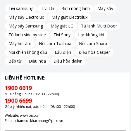
Tivi samsung
Tivi LG
Bình nóng lạnh
Máy sấy
Máy sấy Electrolux
Máy giặt Electrolux
Máy sấy Samsung
Máy giặt LG
Tủ lạnh Multi Door
Tủ lạnh side by side
Tivi Sony
Lọc không khí
Máy hút ẩm
Nồi cơm Toshiba
Nồi cơm Sharp
Nồi chiên không dầu
Lẩu điện
Điều hòa Casper
Bếp từ
Điều hòa
Điều hòa daikin
LIÊN HỆ HOTLINE:
1900 6619
Mua hàng Online (08h00 - 22h00)
1900 6699
Góp ý, khiếu nại, bảo hành (08h00 - 22h00)
Website:
www.pico.vn
Máy xay sinh tố Philips có nút nhấn bản to dễ dàng chỉnh 1 tốc
Email:
chamsockhachhang@pico.vn
độ xay