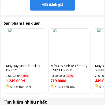
Viết đánh giá
Sản phẩm liên quan
Hệ thống tháo một nút thông minh cho phép người dùng dễ
dàng tháo lắp các phụ kiện, mở ra khả năng sử dụng đa dạng
chức năng.
Máy xay sinh tố Philips
Máy xay sinh tố cầm tay
Máy xa
Thiết kế này không chỉ mang lại sự tiện lợi trong sử dụng mà
HR2221
Philips HR2531
SUNHO
cs 350
còn tô điểm thêm vẻ hiện đại cho không gian bếp của bạn.
2.060.000đ
-
40
%
1.190.000đ
-
40
%
700.00
1.249.000đ
719.000đ
449.0
5
(Đã bán 367)
5
(Đã bán 186)
5
(
Tìm kiếm nhiều nhất