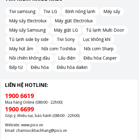
Tivi samsung
Tivi LG
Bình nóng lạnh
Máy sấy
Máy sấy Electrolux
Máy giặt Electrolux
Máy sấy Samsung
Máy giặt LG
Tủ lạnh Multi Door
Tủ lạnh side by side
Tivi Sony
Lọc không khí
Máy hút ẩm
Nồi cơm Toshiba
Nồi cơm Sharp
Nồi chiên không dầu
Lẩu điện
Điều hòa Casper
Bếp từ
Điều hòa
Điều hòa daikin
LIÊN HỆ HOTLINE:
1900 6619
Mua hàng Online (08h00 - 22h00)
1900 6699
Góp ý, khiếu nại, bảo hành (08h00 - 22h00)
Website:
www.pico.vn
Hình ảnh chỉ mang tính chất minh hoạ.
Email:
chamsockhachhang@pico.vn