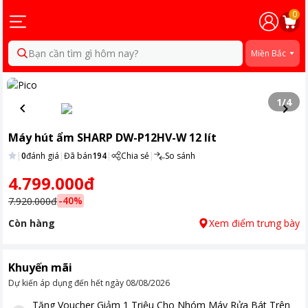
0
Bạn cần tìm gì hôm nay?
Miền Bắc
1
/
4
Máy hút ẩm SHARP DW-P12HV-W 12 lít
|
0
đánh giá
|
Đã bán
194
|
Chia sẻ
|
So sánh
4.799.000đ
-
40
%
7.920.000đ
Còn hàng
Xem điểm trưng bày
Khuyến mãi
Dự kiến áp dụng đến hết ngày
08/08/2026
Tặng
Voucher Giảm 1 Triệu Cho Nhóm Máy Rửa Bát Trên