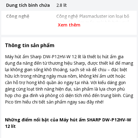
Dung tích bình chứa
2.8 lít
Công nghệ
Công nghệ Plasmacluster ion loại bỏ
vi khuẩn, nấm mốc, mùi hôi hiệu quả
Xem thêm
Tiện ích máy hút ẩm
Mật độ ion: 7,000 ion/cm³ Hút ẩm
mạnh mẽ đến 12 lít/ngày Đảo gió lên
Thông tin sản phẩm
xuống tự động Chế độ khóa trẻ em
Chế độ hút ẩm, Sấy khô quần áo Tự
Máy hút ẩm Sharp DW‑P12HV‑W 12 lít là thiết bị hút ẩm gia
động tắt khi bình nước đầy Hẹn giờ
dụng đa năng đến từ thương hiệu Sharp, được thiết kế để mang
Công suất hút ẩm trong điều kiện
lại không gian sống khô thoáng, sạch sẽ và dễ chịu – đặc biệt
26.7°C, 60% độ ẩm: 190W Công suất
hữu ích trong những ngày mưa nồm, không khí ẩm ướt hoặc
hút ẩm trong điều kiện 30°C, 80% độ
cần hỗ trợ hong khô quần áo ngay tại nhà. Với kiểu dáng gọn
ẩm: 200W
gàng cùng loạt tính năng hiện đại, sản phẩm là lựa chọn phù
Kích thước, khối lượng
Cao 46.4 cm - Rộng 26cm - Sâu 24
hợp cho gia đình và phòng có diện tích nhỏ đến trung bình. Cùng
cm - Nặng 9.0kg
Pico tìm hiểu chi tiết sản phẩm ngay sau đây nhé!
Thời gian bảo hành
12 tháng
Những điểm nổi bật của Máy hút ẩm SHARP DW-P12HV-W
Nơi sản xuất
Trung Quốc
12 lít
Khoảng giá
Từ 2 - 5 triệu