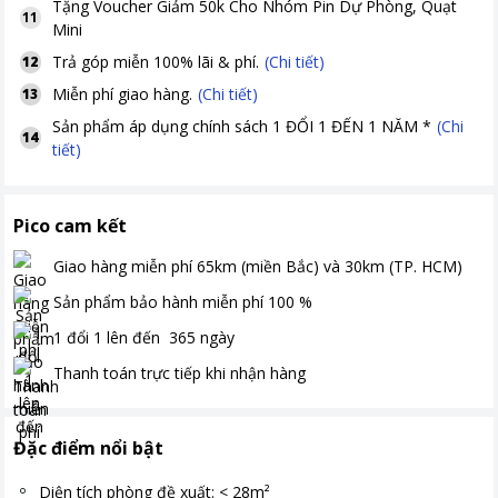
Tặng
Voucher Giảm 50k Cho Nhóm Pin Dự Phòng, Quạt
11
Mini
Trả góp miễn 100% lãi & phí.
(Chi tiết)
12
Miễn phí giao hàng.
(Chi tiết)
13
Sản phẩm áp dụng chính sách 1 ĐỔI 1 ĐẾN 1 NĂM *
(Chi
14
tiết)
Pico cam kết
Giao hàng miễn phí
65km (miền Bắc) và 30km (TP. HCM)
Sản phẩm bảo hành miễn phí
100
%
1 đổi 1 lên đến
365
ngày
Thanh toán
trực tiếp khi nhận hàng
Đặc điểm nổi bật
Diện tích phòng đề xuất: < 28m²