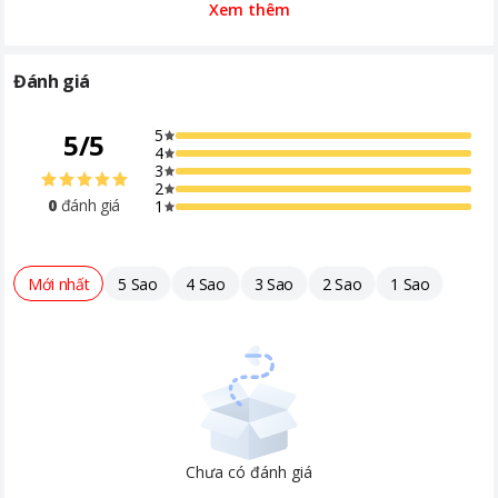
Xem thêm
Công suất hút ẩm 12 lít/ngày – Kiểm soát độ ẩm hiệu quả
Máy hút ẩm Sharp DW-P12HV-W
có khả năng hút ẩm lên tới 12
Đánh giá
lít/ngày trong điều kiện tiêu chuẩn (30 °C, 80 % RH), giúp giảm
nhanh độ ẩm trong không khí và hạn chế cảm giác ẩm ướt khó
5
5
/
5
chịu trong phòng. Đây là mức công suất phù hợp cho phòng
4
ngủ, phòng khách hoặc phòng làm việc có diện tích từ ~14 m²
3
đến dưới ~28 m².
2
0
đánh giá
1
Mới nhất
5 Sao
4 Sao
3 Sao
2 Sao
1 Sao
Chưa có đánh giá