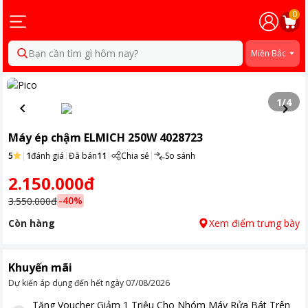
0
Bạn cần tìm gì hôm nay?
Miền Bắc
1
/
4
Máy ép chậm ELMICH 250W 4028723
5
|
1
đánh giá
|
Đã bán
11
|
Chia sẻ
|
So sánh
2.150.000đ
-
40
%
3.550.000đ
Còn hàng
Xem điểm trưng bày
Khuyến mãi
Dự kiến áp dụng đến hết ngày
07/08/2026
Tặng
Voucher Giảm 1 Triệu Cho Nhóm Máy Rửa Bát Trên