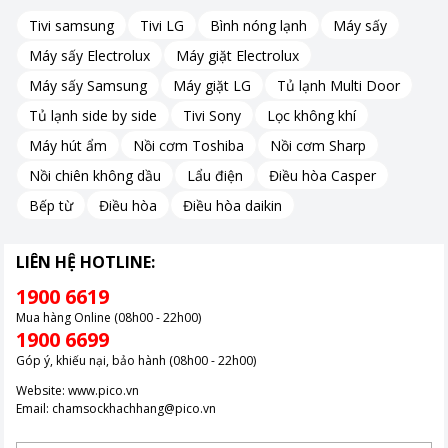
giữ được nhiều dưỡng chất tự nhiên trong rau củ và trái cây,
Tivi samsung
Tivi LG
Bình nóng lạnh
Máy sấy
phù hợp với những ai theo đuổi lối sống lành mạnh.
Máy sấy Electrolux
Máy giặt Electrolux
Máy sấy Samsung
Máy giặt LG
Tủ lạnh Multi Door
*Hình ảnh chỉ mang tính chất minh họa
Tủ lạnh side by side
Tivi Sony
Lọc không khí
Máy hút ẩm
Nồi cơm Toshiba
Nồi cơm Sharp
Ép kiệt bã, hạn chế lãng phí nguyên liệu
Nồi chiên không dầu
Lẩu điện
Điều hòa Casper
Bếp từ
Điều hòa
Điều hòa daikin
Máy ép chậm
được thiết kế để tối ưu khả năng ép kiệt nước
trong nguyên liệu, giúp tận dụng tối đa trái cây và rau củ.
LIÊN HỆ HOTLINE:
Phần bã sau ép khô hơn, cho thấy hiệu suất ép tốt, đồng thời
giúp tiết kiệm chi phí nguyên liệu trong quá trình sử dụng lâu dài.
1900 6619
Mua hàng Online (08h00 - 22h00)
1900 6699
Vận hành êm ái, giảm tiếng ồn khi sử dụng
Góp ý, khiếu nại, bảo hành (08h00 - 22h00)
Website:
www.pico.vn
Một trong những điểm đáng chú ý của máy là khả năng vận
Email:
chamsockhachhang@pico.vn
hành êm ái với độ ồn thấp khoảng 62 dB, phù hợp sử dụng vào
buổi sáng sớm hoặc buổi tối mà không gây ảnh hưởng nhiều