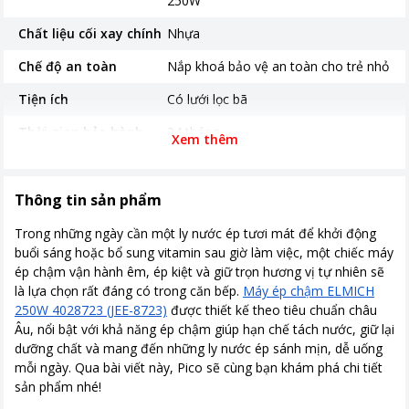
250W
Chất liệu cối xay chính
Nhựa
Chế độ an toàn
Nắp khoá bảo vệ an toàn cho trẻ nhỏ
Tiện ích
Có lưới lọc bã
Thời gian bảo hành
24 tháng
Xem thêm
Nơi sản xuất
Trung Quốc
Kích thước, khối lượng
18 x 14 x 45 cm
Thông tin sản phẩm
Khoảng giá
Từ 2 - 5 triệu
Trong những ngày cần một ly nước ép tươi mát để khởi động
buổi sáng hoặc bổ sung vitamin sau giờ làm việc, một chiếc máy
ép chậm vận hành êm, ép kiệt và giữ trọn hương vị tự nhiên sẽ
là lựa chọn rất đáng có trong căn bếp.
Máy ép chậm ELMICH
250W 4028723 (JEE-8723)
được thiết kế theo tiêu chuẩn châu
Âu, nổi bật với khả năng ép chậm giúp hạn chế tách nước, giữ lại
dưỡng chất và mang đến những ly nước ép sánh mịn, dễ uống
mỗi ngày. Qua bài viết này, Pico sẽ cùng bạn khám phá chi tiết
sản phẩm nhé!