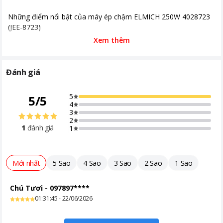
Những điểm nổi bật của máy ép chậm ELMICH 250W 4028723
(JEE-8723)
Xem thêm
Thiết kế gọn gàng, hiện đại phù hợp nhiều không gian bếp
Đánh giá
Máy ép chậm ELMICH JEE-8723 sở hữu thiết kế đứng gọn, kiểu
dáng tối giản nhưng vẫn tạo cảm giác chắc chắn và hiện đại.
5
5
/
5
Nhờ kích thước hợp lý, máy dễ dàng bố trí trên bàn bếp mà
4
không chiếm nhiều diện tích, phù hợp với cả căn hộ nhỏ hoặc
3
không gian bếp hiện đại.
2
1
đánh giá
1
Các bộ phận được thiết kế tháo lắp linh hoạt, giúp người dùng
thuận tiện hơn trong quá trình sử dụng và vệ sinh sau mỗi lần
ép.
Mới nhất
5 Sao
4 Sao
3 Sao
2 Sao
1 Sao
Chú Tươi
-
097897****
*Hình ảnh chỉ mang tính chất minh họa
01:31:45 - 22/06/2026