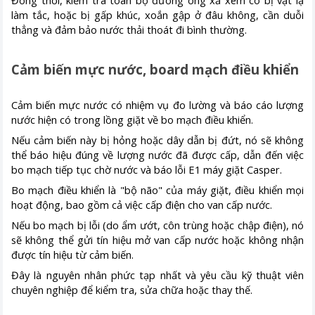
Đồng thời, kiểm tra toàn bộ đường ống xả xem có bị vật lạ
làm tắc, hoặc bị gấp khúc, xoắn gập ở đâu không, cần duỗi
thẳng và đảm bảo nước thải thoát đi bình thường.
Cảm biến mực nước, board mạch điều khiển
Cảm biến mực nước có nhiệm vụ đo lường và báo cáo lượng
nước hiện có trong lồng giặt về bo mạch điều khiển.
Nếu cảm biến này bị hỏng hoặc dây dẫn bị đứt, nó sẽ không
thể báo hiệu đúng về lượng nước đã được cấp, dẫn đến việc
bo mạch tiếp tục chờ nước và báo lỗi E1 máy giặt Casper.
Bo mạch điều khiển là "bộ não" của máy giặt, điều khiển mọi
hoạt động, bao gồm cả việc cấp điện cho van cấp nước.
Nếu bo mạch bị lỗi (do ẩm ướt, côn trùng hoặc chập điện), nó
sẽ không thể gửi tín hiệu mở van cấp nước hoặc không nhận
được tín hiệu từ cảm biến.
Đây là nguyên nhân phức tạp nhất và yêu cầu kỹ thuật viên
chuyên nghiệp để kiểm tra, sửa chữa hoặc thay thế.