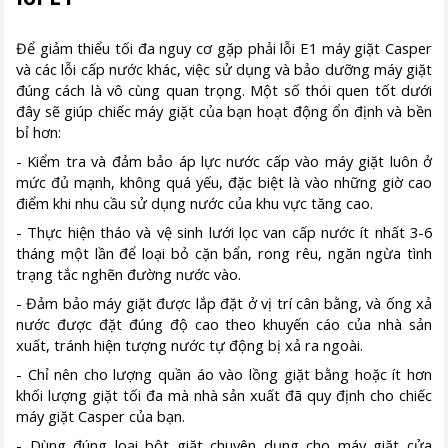
Để giảm thiểu tối đa nguy cơ gặp phải lỗi E1 máy giặt Casper
và các lỗi cấp nước khác, việc sử dụng và bảo dưỡng máy giặt
đúng cách là vô cùng quan trọng. Một số thói quen tốt dưới
đây sẽ giúp chiếc máy giặt của bạn hoạt động ổn định và bền
bỉ hơn:
- Kiểm tra và đảm bảo áp lực nước cấp vào máy giặt luôn ở
mức đủ mạnh, không quá yếu, đặc biệt là vào những giờ cao
điểm khi nhu cầu sử dụng nước của khu vực tăng cao.
- Thực hiện tháo và vệ sinh lưới lọc van cấp nước ít nhất 3-6
tháng một lần để loại bỏ cặn bẩn, rong rêu, ngăn ngừa tình
trạng tắc nghẽn đường nước vào.
- Đảm bảo máy giặt được lắp đặt ở vị trí cân bằng, và ống xả
nước được đặt đúng độ cao theo khuyến cáo của nhà sản
xuất, tránh hiện tượng nước tự động bị xả ra ngoài.
- Chỉ nên cho lượng quần áo vào lồng giặt bằng hoặc ít hơn
khối lượng giặt tối đa mà nhà sản xuất đã quy định cho chiếc
máy giặt Casper của bạn.
- Dùng đúng loại bột giặt chuyên dụng cho máy giặt cửa