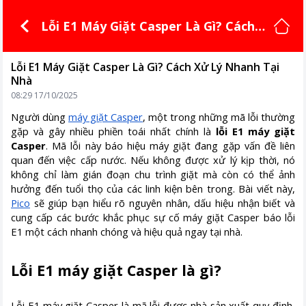
Lỗi E1 Máy Giặt Casper Là Gì? Cách
Xử Lý Nhanh Tại Nhà
Lỗi E1 Máy Giặt Casper Là Gì? Cách Xử Lý Nhanh Tại
Nhà
08:29 17/10/2025
Người dùng
máy giặt Casper
, một trong những mã lỗi thường
gặp và gây nhiều phiền toái nhất chính là
lỗi E1 máy giặt
Casper
. Mã lỗi này báo hiệu máy giặt đang gặp vấn đề liên
quan đến việc cấp nước. Nếu không được xử lý kịp thời, nó
không chỉ làm gián đoạn chu trình giặt mà còn có thể ảnh
hưởng đến tuổi thọ của các linh kiện bên trong. Bài viết này,
Pico
sẽ giúp bạn hiểu rõ nguyên nhân, dấu hiệu nhận biết và
cung cấp các bước khắc phục sự cố máy giặt Casper báo lỗi
E1 một cách nhanh chóng và hiệu quả ngay tại nhà.
Lỗi E1 máy giặt Casper là gì?
Lỗi E1 máy giặt Casper là mã lỗi được nhà sản xuất quy định,