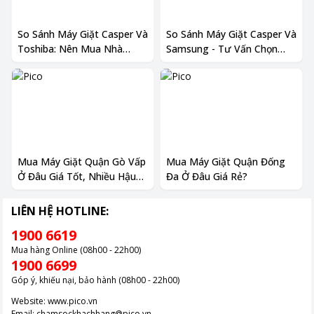
So Sánh Máy Giặt Casper Và
So Sánh Máy Giặt Casper Và
Toshiba: Nên Mua Nhà
Samsung - Tư Vấn Chọn
Nào?
Mua Phù Hợp
Mua Máy Giặt Quận Gò Vấp
Mua Máy Giặt Quận Đống
Ở Đâu Giá Tốt, Nhiều Hậu
Đa Ở Đâu Giá Rẻ?
Mãi?
LIÊN HỆ HOTLINE:
1900 6619
Mua hàng Online (08h00 - 22h00)
1900 6699
Góp ý, khiếu nại, bảo hành (08h00 - 22h00)
Website:
www.pico.vn
Email:
chamsockhachhang@pico.vn