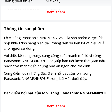
Bảng điều khiển
Nút xoay
Thời gian bảo hành
12 tháng
Xem thêm
Năm ra mắt
2022
Nơi sản xuất
Trung Quốc
Thông tin sản phẩm
Kích thước, khối lượng
Ngang 46.9 cm - Cao 28 cm - Sâu
Lò vi sóng Panasonic NNGM34NBYUE là sản phẩm được tích
35.5 cm - Nặng 13 kg
hợp nhiều tính năng hiện đại, mang đến sự tiện lợi và hiệu quả
cho người sử dụng.
Khoảng giá
Từ 2 - 5 triệu
Với thiết kế sang trọng, cùng công suất mạnh mẽ, lò vi sóng
Panasonic NNGM34NBYUE sẽ giúp bạn tiết kiệm thời gian nấu
nướng và mang đến những bữa ăn ngon cho gia đình.
Cùng điểm qua những đặc điểm nổi bật của lò vi sóng
Panasonic NNGM34NBYUE trong bài viết dưới đây.
Đặc điểm nổi bật của lò vi sóng Panasonic NNGM34NBYUE
Thiết kế màu đen sang trọng, phù hợp mọi không gian
Xem thêm
bếp