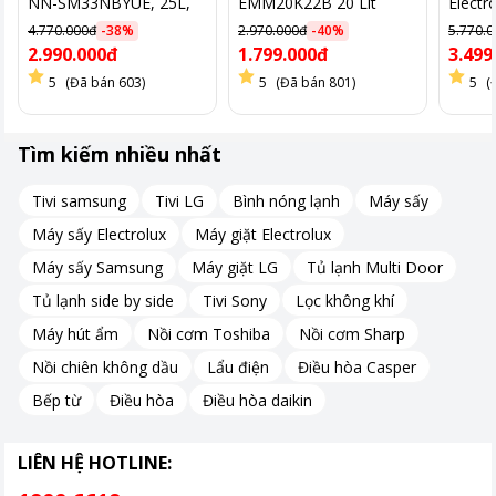
NN-SM33NBYUE, 25L,
EMM20K22B 20 Lít
Electr
cơ
EMG25
4.770.000đ
-
38
%
2.970.000đ
-
40
%
5.770.
2.990.000đ
1.799.000đ
3.499
Công suất mạnh mẽ
5
(Đã bán 603)
5
(Đã bán 801)
5
(
Lò vi sóng Panasonic NNGM34NBYUE có 5 mức công suất
khác nhau cao nhất là 900W và thấp nhất là 200W giúp bạn điều
Tìm kiếm nhiều nhất
chỉnh nhiệt độ phù hợp cho từng món ăn.
Sản phẩm có dung tích 24 lít, thích hợp sử dụng trong gia đình
Tivi samsung
Tivi LG
Bình nóng lạnh
Máy sấy
có 4-5 thành viên.
Máy sấy Electrolux
Máy giặt Electrolux
Máy sấy Samsung
Máy giặt LG
Tủ lạnh Multi Door
Tủ lạnh side by side
Tivi Sony
Lọc không khí
Máy hút ẩm
Nồi cơm Toshiba
Nồi cơm Sharp
Nồi chiên không dầu
Lẩu điện
Điều hòa Casper
Bếp từ
Điều hòa
Điều hòa daikin
LIÊN HỆ HOTLINE: