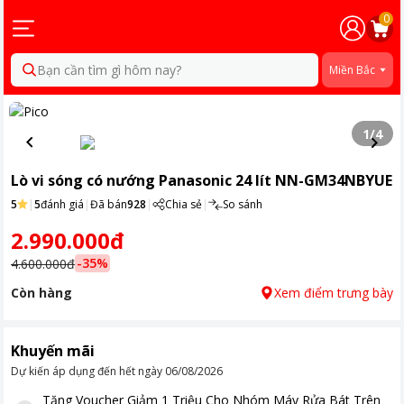
0
Bạn cần tìm gì hôm nay?
Miền Bắc
1
/
4
Lò vi sóng có nướng Panasonic 24 lít NN-GM34NBYUE
5
|
5
đánh giá
|
Đã bán
928
|
Chia sẻ
|
So sánh
2.990.000đ
-
35
%
4.600.000đ
Còn hàng
Xem điểm trưng bày
Khuyến mãi
Dự kiến áp dụng đến hết ngày
06/08/2026
Tặng
Voucher Giảm 1 Triệu Cho Nhóm Máy Rửa Bát Trên