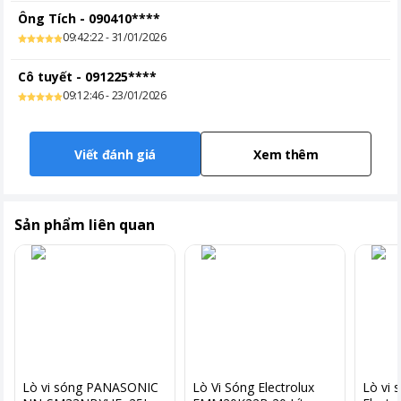
Ông Tích
-
090410****
09:42:22 - 31/01/2026
Cô tuyết
-
091225****
09:12:46 - 23/01/2026
Viết đánh giá
Xem thêm
Sản phẩm liên quan
Lò vi sóng PANASONIC
Lò Vi Sóng Electrolux
Lò vi 