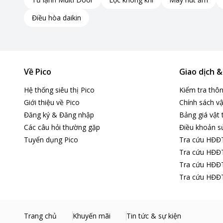
Điều hòa daikin
Về Pico
Giao dịch 
Hệ thống siêu thị Pico
Kiểm tra thô
Giới thiệu về Pico
Chính sách vậ
Đăng ký & Đăng nhập
Bảng giá vật 
Các câu hỏi thường gặp
Điều khoản s
Bảng điều khiển và tiện ích
Tuyển dụng Pico
Tra cứu HĐĐ
Tra cứu HĐĐT
Bảng điều khiển sử dụng nút vặn, đơn giản và dễ sử dụng.
Tra cứu HĐĐT
Tra cứu HĐĐT
Ngôn ngữ hiển thị có cả tiếng Việt và tiếng Anh, thuận tiện
Lò còn được trang bị chuông báo khi nấu xong, chức năng h
Với tính năng hẹn giờ lên đến 35 phút giúp người dùng kiểm 
Trang chủ
Khuyến mãi
Tin tức & sự kiện
dẫn đến cháy khét hoặc mất nước trở nên khô.