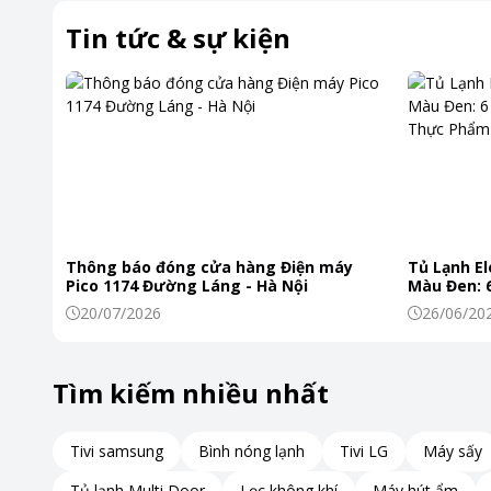
Tin tức & sự kiện
Lò có các chức năng chính như rã đông, hâm nóng và nấu. 
Thông báo đóng cửa hàng Điện máy
Tủ Lạnh El
Pico 1174 Đường Láng - Hà Nội
Màu Đen: 6
Khiến Thự
20/07/2026
26/06/20
Tìm kiếm nhiều nhất
Tivi samsung
Bình nóng lạnh
Tivi LG
Máy sấy
Tủ lạnh Multi Door
Lọc không khí
Máy hút ẩm