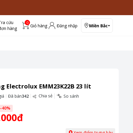
Tra cứu
0
Giỏ hàng
Đăng nhập
Miền Bắc
đơn hàng
ng Electrolux EMM23K22B 23 lít
Chia sẻ
iá
Đã bán
342
So sánh
-
40
%
.000đ
Xem điểm trưng bày