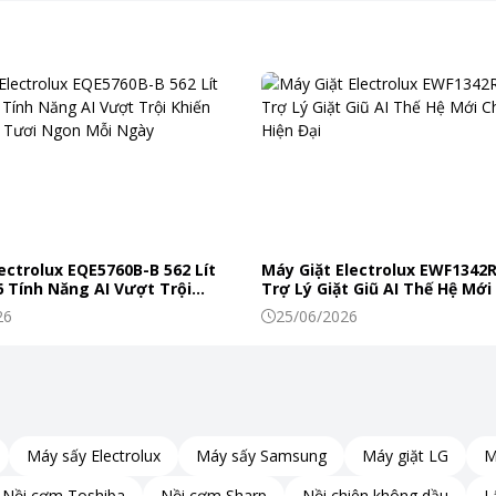
Ngoài ra còn có thêm chức năng đun chảy và ninh, đáp ứng đa dạng 
ectrolux EQE5760B-B 562 Lít
Máy Giặt Electrolux EWF1342
 Tính Năng AI Vượt Trội
Trợ Lý Giặt Giũ AI Thế Hệ Mới
c Phẩm Tươi Ngon Mỗi Ngày
Đình Hiện Đại
26
25/06/2026
Máy sấy Electrolux
Máy sấy Samsung
Máy giặt LG
M
Nồi cơm Toshiba
Nồi cơm Sharp
Nồi chiên không dầu
L