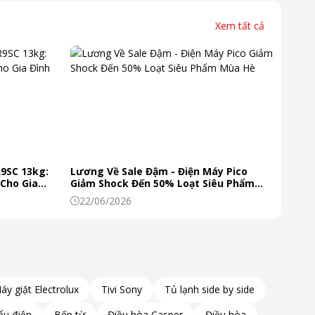
nhu cầu chế biến thực phẩm.
Xem tất cả
R9SC 13kg:
Lương Về Sale Đậm - Điện Máy Pico
 Cho Gia
Giảm Shock Đến 50% Loạt Siêu Phẩm
Mùa Hè
22/06/2026
áy giặt Electrolux
Tivi Sony
Tủ lạnh side by side
ẩu điện
Bếp từ
Điều hòa Casper
Điều hòa