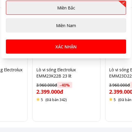
Miền Bắc
Miền Nam
XÁC NHẬN
g Electrolux
Lò vi sóng Electrolux
Lò vi sóng E
EMM23K22B 23 lít
EMM23D22B 
3.960.000đ
-
40
%
3.960.000đ
2.399.000đ
2.399.00
5
(Đã bán 342)
5
(Đã bán
 nhanh chóng và tiết kiệm điện. Khoang lò được làm từ thép phủ s