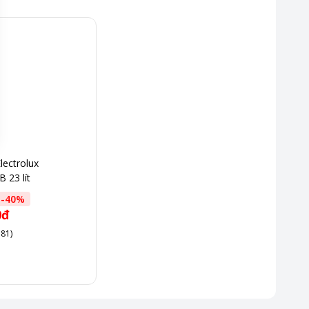
lectrolux
23 lít
-
40
%
0đ
 81)
ơn chống dính, giúp dễ dàng