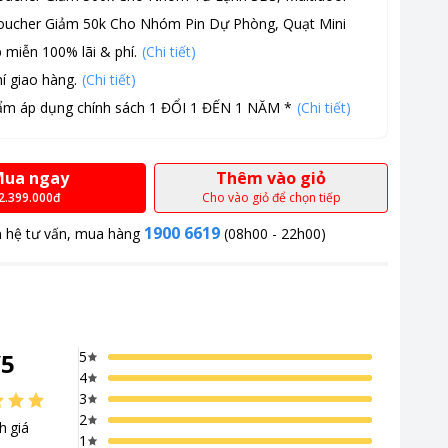
oucher Giảm 50k Cho Nhóm Pin Dự Phòng, Quạt Mini
 miễn 100% lãi & phí.
(Chi tiết)
í giao hàng.
(Chi tiết)
ẩm áp dụng chính sách 1 ĐỔI 1 ĐẾN 1 NĂM *
(Chi tiết)
ua ngay
Thêm vào giỏ
2.399.000đ
Cho vào giỏ để chọn tiếp
1900 6619
n hệ tư vấn, mua hàng
(08h00 - 22h00)
 và công nghệ tiên tiến,
 nhé!
/
5
5
4
3
2
h giá
1