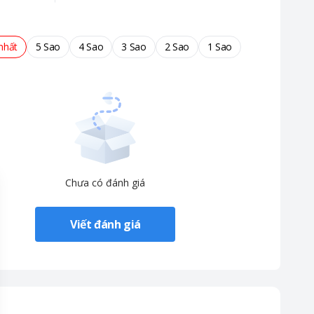
nhất
5 Sao
4 Sao
3 Sao
2 Sao
1 Sao
 hợp với nhiều không gian
Chưa có đánh giá
Viết đánh giá