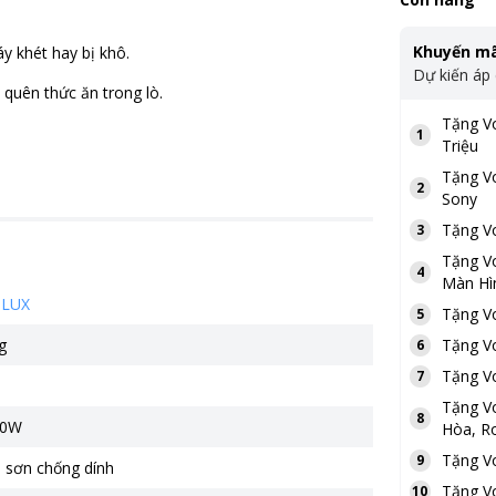
Khuyến mã
áy khét hay bị khô.
Dự kiến áp
 quên thức ăn trong lò.
Tặng
V
1
Triệu
Tặng
V
2
Sony
Tặng
V
3
Tặng
V
4
Màn Hì
OLUX
Tặng
V
5
g
Tặng
V
6
Tặng
V
7
Tặng
V
8
00W
Hòa, Ro
Tặng
V
9
 sơn chống dính
Tặng
V
10