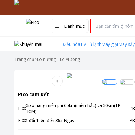
Danh mục
Điều hòa
Tivi
Tủ lạnh
Máy giặt
Máy sấy
Trang chủ
>
Lò nướng - Lò vi sóng
Pico cam kết
Giao hàng miễn phí
65km(miền Bắc) và 30km(TP.
HCM)
1 đổi 1 lên đến
365
Ngày