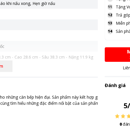
áo khi nấu xong
,
Hẹn giờ nấu
Tặng
V
11
Trả góp
12
Miễn ph
13
Sản ph
14
ốc
M
.3 cm - Cao 28.6 cm - Sâu 38.3 cm - Nặng 11.9 kg
êm
riệu
Liê
Đánh giá
o những căn bếp hiện đại. Sản phẩm này kết hợp giữa thiết kế tinh tế
 cùng tìm hiểu những đặc điểm nổi bật của sản phẩm qua bài viết này
5
0
đán