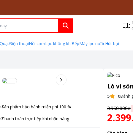
Quạt
Điện thoại
Nồi cơm
Lọc không khí
Bếp
Máy lọc nước
Hút bụi
Lò vi só
5
0
Đánh g
Sản phẩm bảo hành miễn phí
100
%
3.960.000đ
2.399
Thanh toán
trực tiếp khi nhận hàng
Còn hàng