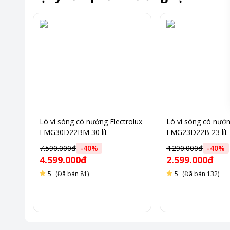
Lò vi sóng có nướng Electrolux
Lò vi sóng có nướn
EMG30D22BM 30 lít
EMG23D22B 23 lít
7.590.000đ
-
40
%
4.290.000đ
-
40
%
4.599.000đ
2.599.000đ
5
(Đã bán 81)
5
(Đã bán 132)
Tiện lợi và thông minh
Với công suất vi sóng 800W, EMM23K22B đảm bảo nấu nướng
vệ sinh sau khi sử dụng.