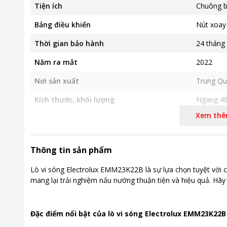
Tiện ích
Chuông b
Bảng điều khiển
Nút xoay
Thời gian bảo hành
24 tháng
Năm ra mắt
2022
Nơi sản xuất
Trung Qu
Kích thước, khối lượng
Ngang 48
Xem th
Khoảng giá
Từ 2 - 5 t
Thông tin sản phẩm
Lò vi sóng Electrolux EMM23K22B là sự lựa chọn tuyệt vời ch
mang lại trải nghiệm nấu nướng thuận tiện và hiệu quả. Hãy
Đặc điểm nổi bật của lò vi sóng Electrolux EMM23K22B