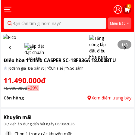
0
Bạn cần tìm gì hôm nay?
Miền Bắc
1
/
3
Điều hòa 1 chiều CASPER SC-18FB36A 18.000BTU
|
0
đánh giá
|
Đã bán
70
|
Chia sẻ
|
So sánh
11.490.000đ
-
29
%
15.990.000đ
Còn hàng
Xem điểm trưng bày
Khuyến mãi
Dự kiến áp dụng đến hết ngày
08/08/2026
Chọn 1 trong các khuyến mãi:
1