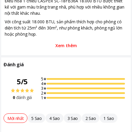
Điều hòa 1 chiều CASPER SC-18FB36A 18.000 BTU được thiết
Làm lạnh nhanh trong tích tắc khi
kế với gam màu trắng trang nhã, phù hợp với nhiều không gian
mới bật máy
nội thất khác nhau.
Với công suất 18.000 BTU, sản phẩm thích hợp cho phòng có
diện tích từ 25m² đến 30m², như phòng khách, phòng ngủ lớn
hoặc phòng họp.
Xem thêm
Đánh giá
5
5
/
5
4
3
2
0
đánh giá
1
Mới nhất
5 Sao
4 Sao
3 Sao
2 Sao
1 Sao