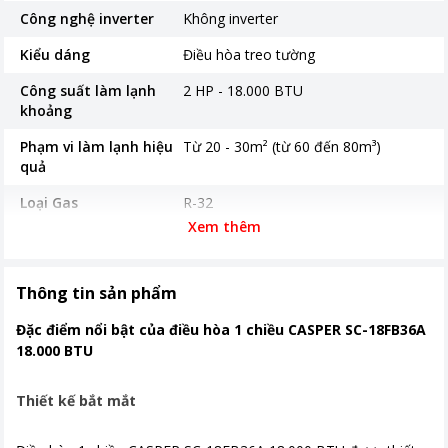
Công nghệ inverter
Không inverter
Kiểu dáng
Điều hòa treo tường
Công suất làm lạnh
2 HP - 18.000 BTU
khoảng
Phạm vi làm lạnh hiệu
Từ 20 - 30m² (từ 60 đến 80m³)
quả
Loại Gas
R-32
Xem thêm
Tiêu thụ điện
1652 W
Nơi sản xuất
Thái Lan
Thông tin sản phẩm
Thời gian bảo hành
36 tháng
Đặc điểm nổi bật của điều hòa 1 chiều CASPER SC-18FB36A
Chế độ gió
Lưu lượng gió dàn lạnh 900/660/420
18.000 BTU
m3/h
Thiết kế bắt mắt
Khoảng giá
Từ 5 - 10 triệu
Tiện ích
Chức năng tự làm sạch