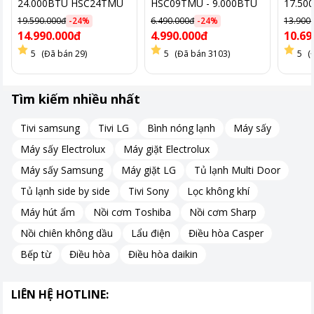
24.000BTU HSC24TMU
HSC09TMU - 9.000BTU
17.50
19.590.000đ
-
24
%
6.490.000đ
-
24
%
13.900
Làm lạnh nhanh với chế độ Turbo
14.990.000đ
4.990.000đ
10.69
5
(Đã bán 29)
5
(Đã bán 3103)
5
(
Điều hòa Casper SC-18FB36A được trang bị chế độ Turbo, giúp
làm lạnh nhanh chóng chỉ trong 30 giây.
Tìm kiếm nhiều nhất
Chế độ Turbo đặc biệt hữu ích trong những ngày nắng nóng,
giúp bạn nhanh chóng tận hưởng không gian dễ chịu.
Tivi samsung
Tivi LG
Bình nóng lạnh
Máy sấy
Máy sấy Electrolux
Máy giặt Electrolux
Máy sấy Samsung
Máy giặt LG
Tủ lạnh Multi Door
Tủ lạnh side by side
Tivi Sony
Lọc không khí
Máy hút ẩm
Nồi cơm Toshiba
Nồi cơm Sharp
Nồi chiên không dầu
Lẩu điện
Điều hòa Casper
Bếp từ
Điều hòa
Điều hòa daikin
LIÊN HỆ HOTLINE: