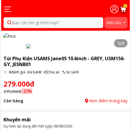
0
Bạn cần tìm gì hôm nay?
Miền Bắc
1
/
1
Túi Phụ Kiện USAMS Jane05 10.6inch - GREY, USM156-
GY, JESNB01
|
0
đánh giá
|
Đã bán
0
|
Chia sẻ
|
So sánh
279.000đ
-
27
%
379.000đ
Còn hàng
Xem điểm trưng bày
Khuyến mãi
Dự kiến áp dụng đến hết ngày
08/08/2026