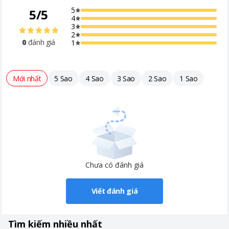
5
5
/
5
4
3
2
0
đánh giá
1
Mới nhất
5 Sao
4 Sao
3 Sao
2 Sao
1 Sao
Chưa có đánh giá
Viết đánh giá
Tìm kiếm nhiều nhất