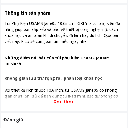
Thông tin sản phẩm
Túi Phụ Kiện USAMS Jane05 10.6inch – GREY là túi phụ kiện đa
năng giúp bạn sắp xếp và bảo vệ thiết bị công nghệ một cách
khoa học và an toàn khi di chuyển, đi làm hay du lịch. Qua bài
viết này, Pico sẽ cùng bạn tìm hiểu ngay nhé!
Những điểm nổi bật của túi phụ kiện USAMS Jane05
10.6inch
Không gian lưu trữ rộng rãi, phân loại khoa học
Với thiết kế kích thước 10.6 inch, túi USAMS Jane05 có không
gian chứa lớn, đủ để bạn đựng từ iPad mini, sạc dự phòng cỡ
Xem thêm
lớn, tai nghe, cáp sạc đến ổ cứng di động mà không lo bị chật
chội.
Bên trong túi được bố trí nhiều ngăn lưới và dây đàn hồi cố
Đánh giá
định, giúp mỗi món phụ kiện giữ nguyên vị trí và dễ tìm khi cần.