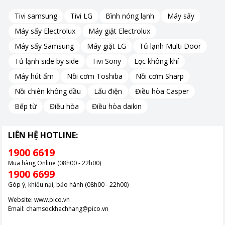
Tivi samsung
Tivi LG
Bình nóng lạnh
Máy sấy
Máy sấy Electrolux
Máy giặt Electrolux
Máy sấy Samsung
Máy giặt LG
Tủ lạnh Multi Door
Tủ lạnh side by side
Tivi Sony
Lọc không khí
Máy hút ẩm
Nồi cơm Toshiba
Nồi cơm Sharp
Nồi chiên không dầu
Lẩu điện
Điều hòa Casper
Bếp từ
Điều hòa
Điều hòa daikin
LIÊN HỆ HOTLINE:
1900 6619
Mua hàng Online (08h00 - 22h00)
1900 6699
Góp ý, khiếu nại, bảo hành (08h00 - 22h00)
Website:
www.pico.vn
Hình ảnh chỉ mang tính chất minh hoạ.
Email:
chamsockhachhang@pico.vn