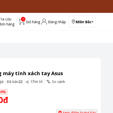
Tra cứu
0
Giỏ hàng
Đăng nhập
Miền Bắc
đơn hàng
 máy tính xách tay Asus
Chia sẻ
iá
Đã bán
22
So sánh
34
%
0đ
Xem điểm trưng bày