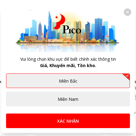
Vui lòng chọn khu vực để biết chính xác thông tin
Giá, Khuyến mãi, Tồn kho.
Miền Bắc
xách tay HP
Túi đựng Laptop 11.6inch
Túi đựng La
ELECOM BM-IBPT11BK
ELECOM B
589.000đ
-
77
%
439.000đ
-
Miền Nam
139.000đ
99.000đ
5
(Đã bán 0)
5
(Đã bán 
XÁC NHẬN