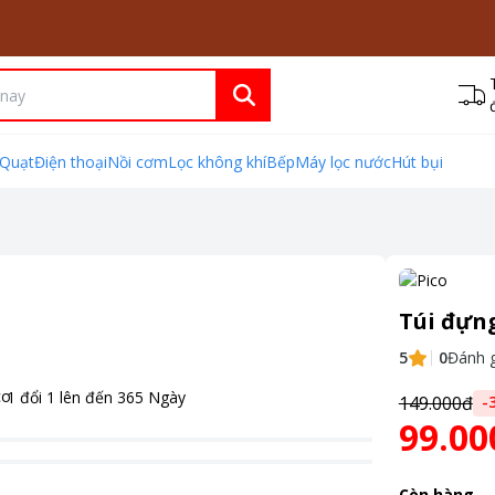
Quạt
Điện thoại
Nồi cơm
Lọc không khí
Bếp
Máy lọc nước
Hút bụi
Túi đựng
5
0
Đánh g
1 đổi 1 lên đến
365
Ngày
149.000đ
-
99.00
Còn hàng