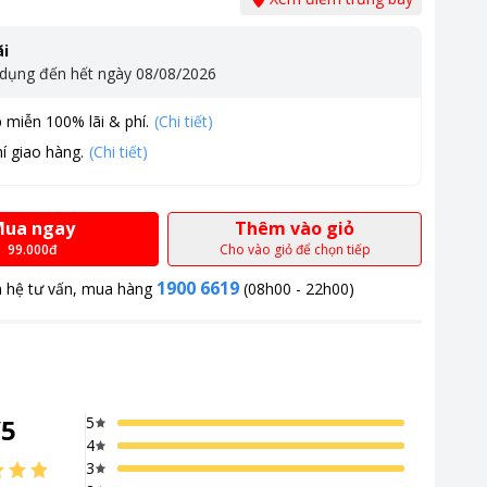
i
 dụng đến hết ngày
08/08/2026
 miễn 100% lãi & phí.
(Chi tiết)
í giao hàng.
(Chi tiết)
ua ngay
Thêm vào giỏ
99.000đ
Cho vào giỏ để chọn tiếp
1900 6619
n hệ tư vấn, mua hàng
(08h00 - 22h00)
/
5
5
4
3