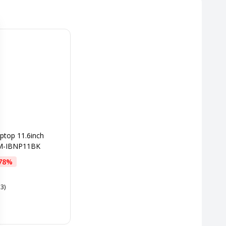
ptop 11.6inch
M-IBNP11BK
78
%
3)