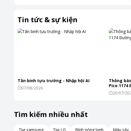
Tin tức & sự kiện
Tân binh tựu trường - Nhập hội AI
Thông báo
Pico 1174
07/08/2026
20/07/20
Tìm kiếm nhiều nhất
Tivi samsung
Tivi LG
Bình nóng lạnh
Máy sấy