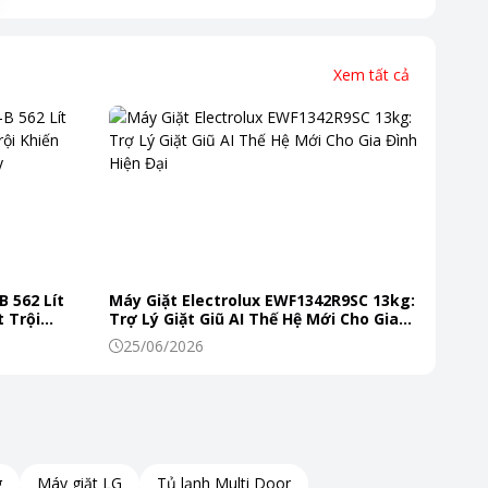
Xem tất cả
B 562 Lít
Máy Giặt Electrolux EWF1342R9SC 13kg:
 Trội
Trợ Lý Giặt Giũ AI Thế Hệ Mới Cho Gia
 Mỗi Ngày
Đình Hiện Đại
25/06/2026
g
Máy giặt LG
Tủ lạnh Multi Door