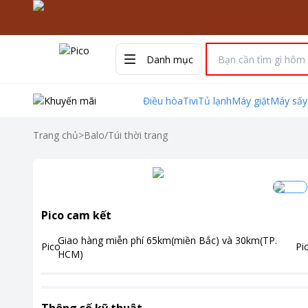
Danh mục
Điều hòa
Tivi
Tủ lạnh
Máy giặt
Máy sấy
Trang chủ
>
Balo/Túi thời trang
Pico cam kết
Giao hàng miễn phí
65km(miền Bắc) và 30km(TP.
HCM)