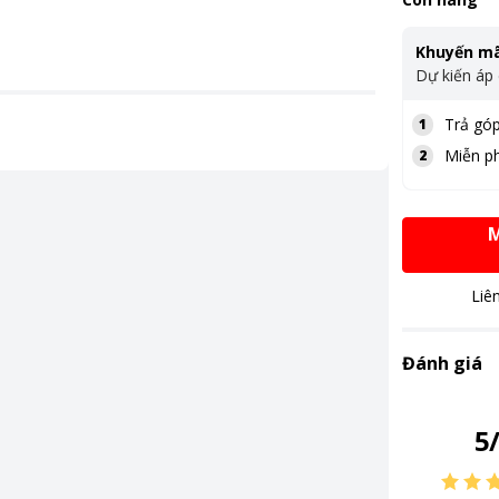
Khuyến mã
Dự kiến áp
Trả góp
1
Miễn ph
2
M
Liê
Đánh giá
5