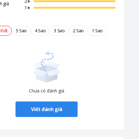
2
h giá
1
nhất
5 Sao
4 Sao
3 Sao
2 Sao
1 Sao
Chưa có đánh giá
Viết đánh giá