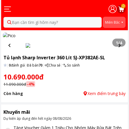
0
Bạn cần tìm gì hôm nay?
Miền Bắc
1
/
4
Tủ lạnh Sharp Inverter 360 Lít SJ-XP382AE-SL
|
0
đánh giá
|
Đã bán
70
|
Chia sẻ
|
So sánh
10.690.000đ
-
4
%
11.090.000đ
Còn hàng
Xem điểm trưng bày
Khuyến mãi
Dự kiến áp dụng đến hết ngày
08/08/2026
Tặng
Voucher Giảm 1 Triệu Cho Nhóm Máy Rửa Bát Trên