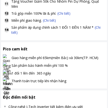
Tặng
Voucher Giảm 50k Cho Nhóm Pin Dự Phòng, Quạt
11
Mini
Trả góp miễn 100% lãi & phí.
(Chi tiết)
12
Miễn phí giao hàng.
(Chi tiết)
13
Sản phẩm áp dụng chính sách 1 ĐỔI 1 ĐẾN 1 NĂM *
(Chi
14
tiết)
Pico cam kết
Giao hàng miễn phí
65km(miền Bắc) và 30km(TP. HCM)
Sản phẩm bảo hành miễn phí
100
%
1 đổi 1 lên đến
365
ngày
Thanh toán
trực tiếp khi nhận hàng
Đặc điểm nổi bật
Công nghệ J-Tech Inverter tiết kiệm điện ưu việt