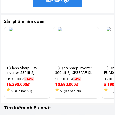
Viết đánh giá
quả trong việc bảo quản thực phẩm mà còn giúp tiết kiệm chi
phí điện năng cho người sử dụng.
Sản phẩm liên quan
Tủ lạnh Sharp SBS
Tủ lạnh Sharp Inverter
Tủ lạ
Inverter 532 lít SJ-
360 Lít SJ-XP382AE-SL
EUM05
SBX530VG-BK
18.990.000đ
-
14
%
11.090.000đ
-
4
%
3.230.
16.390.000đ
10.690.000đ
3.190
5
(Đã bán 53)
5
(Đã bán 70)
5
(
Tìm kiếm nhiều nhất