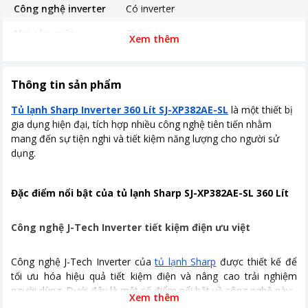
Công nghệ inverter
Có inverter
Nơi sản xuất
Thái Lan
Xem thêm
Thời gian bảo hành
24 tháng
Công suất tiêu thụ
339,7 KWH/ Năm
Thông tin sản phẩm
Công nghệ tiết kiệm
J-Tech Inverter tiết kiệm điện ưu việt
Tủ lạnh Sharp Inverter 360 Lít SJ-XP382AE-SL
là một thiết bị
điện
gia dụng hiện đại, tích hợp nhiều công nghệ tiên tiến nhằm
mang đến sự tiện nghi và tiết kiệm năng lượng cho người sử
Công nghệ làm lạnh
Làm lạnh nhanh express freezing
dụng.
Công nghệ kháng
Công nghệ diệt khuẩn Plasmacluster
khuẩn, khử mùi
Ion
Đặc điểm nổi bật của tủ lạnh Sharp SJ-XP382AE-SL 360 Lít
Kích thước, khối lượng
645 x 665 x 1795 mm Khối lượng : 56
kg
Công nghệ J-Tech Inverter tiết kiệm điện ưu việt
Khoảng giá
Từ 5 - 10 triệu
Công nghệ J-Tech Inverter của
tủ lạnh Sharp
được thiết kế để
tối ưu hóa hiệu quả tiết kiệm điện và nâng cao trải nghiệm
người dùng. Dưới đây là một số điểm nổi bật về công nghệ này:
Xem thêm