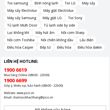
Tivi samsung
Bình nóng lạnh
Tivi LG
Máy sấy
Máy sấy Electrolux
Máy giặt Electrolux
Máy sấy Samsung
Máy giặt LG
Tivi Sony
Tủ lạnh Multi Door
Tủ lạnh side by side
Lọc không khí
Máy hút ẩm
Nồi cơm Sharp
Nồi cơm Toshiba
Nồi chiên không dầu
Lẩu điện
Điều hòa Casper
Bếp từ
Điều hòa
Điều hòa daikin
LIÊN HỆ HOTLINE:
1900 6619
Mua hàng Online (08h00 - 22h00)
1900 6699
Cấp đông nhanh Express Freezing
Góp ý, khiếu nại, bảo hành (08h00 - 22h00)
Website:
www.pico.vn
Cấp đông nhanh Express Freezing là một tính năng nổi bật của
Email:
chamsockhachhang@pico.vn
tủ lạnh Sharp Inverter 360 Lít SJ-XP382AE-SL mang lại nhiều lợi
ích trong việc bảo quản thực phẩm.
Hệ thống cửa hàng →