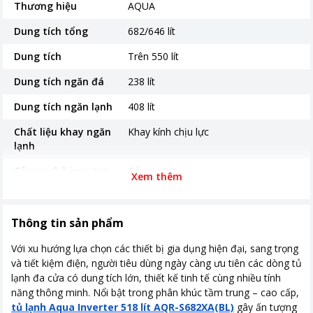
Thương hiệu
AQUA
Dung tích tổng
682/646 lít
Dung tích
Trên 550 lít
Dung tích ngăn đá
238 lít
Dung tích ngăn lạnh
408 lít
Chất liệu khay ngăn
Khay kính chịu lực
lạnh
Công nghệ inverter
Có inverter
Xem thêm
Nơi sản xuất
Trung Quốc
Thời gian bảo hành
24 tháng
Thông tin sản phẩm
Công suất tiêu thụ
190W
Với xu hướng lựa chọn các thiết bị gia dụng hiện đại, sang trọng
và tiết kiệm điện, người tiêu dùng ngày càng ưu tiên các dòng tủ
Công nghệ tiết kiệm
Công nghệ Twin Inverter
lạnh đa cửa có dung tích lớn, thiết kế tinh tế cùng nhiều tính
điện
năng thông minh. Nổi bật trong phân khúc tầm trung – cao cấp,
tủ lạnh Aqua Inverter 518 lít AQR-S682XA(BL)
gây ấn tượng
Công nghệ làm lạnh
Hệ thống luồng khí lạnh đa chiều