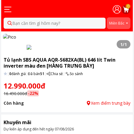
0
Bạn cần tìm gì hôm nay?
Miền Bắc
1
/
1
Tủ lạnh SBS AQUA AQR-S682XA(BL) 646 lít Twin
inverter màu đen [HÀNG TRƯNG BÀY]
|
0
đánh giá
|
Đã bán
51
|
Chia sẻ
|
So sánh
12.990.000đ
-
22
%
16.490.000đ
Còn hàng
Xem điểm trưng bày
Khuyến mãi
Dự kiến áp dụng đến hết ngày
07/08/2026