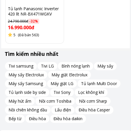
Tủ lạnh Panasonic Inverter
420 lít NR-BX471WGKV
24.790.000đ
-
32
%
16.990.000đ
5
(Đã bán 563)
Dòng tủ Side By Side với dung tích lớn, nhiều ngăn - khay
Tìm kiếm nhiều nhất
- kệ
Tivi samsung
Tivi LG
Bình nóng lạnh
Máy sấy
Tủ lạnh Aqua AQR-S682XA(BL) thuộc dòng
tủ lạnh Side By Side
Máy sấy Electrolux
Máy giặt Electrolux
với dung tích lớn, mang đến không gian rộng rãi để lưu trữ thực
phẩm.
Máy sấy Samsung
Máy giặt LG
Tủ lạnh Multi Door
Thiết kế nhiều ngăn, khay, và kệ giúp bạn tổ chức thực phẩm
Tủ lạnh side by side
Tivi Sony
Lọc không khí
một cách khoa học và tiện lợi. Với cấu trúc này, bạn có thể dễ
Máy hút ẩm
Nồi cơm Toshiba
Nồi cơm Sharp
dàng phân loại và truy cập thực phẩm một cách nhanh chóng,
đồng thời tối ưu hóa không gian lưu trữ.
Nồi chiên không dầu
Lẩu điện
Điều hòa Casper
Dung tích lớn của tủ lạnh phù hợp cho gia đình đông người
Bếp từ
Điều hòa
Điều hòa daikin
hoặc những bữa tiệc lớn, đáp ứng đầy đủ nhu cầu lưu trữ thực
phẩm của bạn.